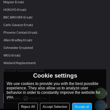
Mayser Ersatz
HOKUYO-Ersatz
BBC BIRCHER-Ersatz
Carlo Gavazzi Ersatz
Phoenix Contact-Ersatz
Allen Bradley Ersatz
Schneider Ersatzteil
WEG-Ersatz
Wieland Replacement
Rockwell Automation-Ersatz
Cookie settings
We use cookies to provide you with the best possible
experience. They also allow us to analyze user
behavior in order to constantly improve the website for
you.
Sprache:
Deutsch
Reject All
Accept Selection
Accept all