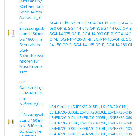
Datasensing
SG4-Fieldbus-
Serie 14 mm
Auflösung 6
m
SG4-Feldbus-Serie | SG4-14-015-OP-B, SG4-14-
Erfassungsab
030-OP-B, SG4-14-045-OP-B, SG4-14-060-OP-B,
stand 150 mm
SG4-14-075-OP-B, SG4-14-090-OP-B, SG4-14-105
bis 1800 mm
OP-B, SG4-14-120-OP-B, SG4-14-135-OP-B, SG4-
Schutzhöhe
14-150-OP-B, SG4-14-165-OP-B, SG4-14-180-OP-
SG4-
Sicherheitsse
nsoren für
Maschinener
satz
Für
Datasensing
LS4-Serie 20
mm
Auflösung 20
LS4-Serie | LS4ER/20-015BL, LS4ER/20-015L,
m
LS4ER/20-030BL, LS4ER/20-030L, LS4ER/20-045BL
Erfassungsab
LS4ER/20-045L, LS4ER/20-060BL, LS4ER/20-060L,
stand 160 mm
LS4ER/20-075BL, LS4ER/20-075L, LS4ER/20-090BL
bis 1510 mm
LS4ER/20-090L, LS4ER/20-105BL, LS4ER/20-105L,
Schutzhöhe
LS4ER/20-120L, LS4ER/20-120BL, LS4ER/20-135BL