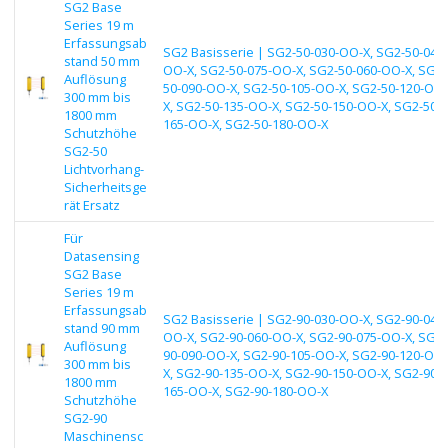
SG2 Base
Series 19 m
Erfassungsab
SG2 Basisserie | SG2-50-030-OO-X, SG2-50-045-
stand 50 mm
OO-X, SG2-50-075-OO-X, SG2-50-060-OO-X, SG2-
Auflösung
50-090-OO-X, SG2-50-105-OO-X, SG2-50-120-OO-
300 mm bis
X, SG2-50-135-OO-X, SG2-50-150-OO-X, SG2-50-
1800 mm
165-OO-X, SG2-50-180-OO-X
Schutzhöhe
SG2-50
Lichtvorhang-
Sicherheitsge
rät Ersatz
Für
Datasensing
SG2 Base
Series 19 m
Erfassungsab
SG2 Basisserie | SG2-90-030-OO-X, SG2-90-045-
stand 90 mm
OO-X, SG2-90-060-OO-X, SG2-90-075-OO-X, SG2-
Auflösung
90-090-OO-X, SG2-90-105-OO-X, SG2-90-120-OO-
300 mm bis
X, SG2-90-135-OO-X, SG2-90-150-OO-X, SG2-90-
1800 mm
165-OO-X, SG2-90-180-OO-X
Schutzhöhe
SG2-90
Maschinensc