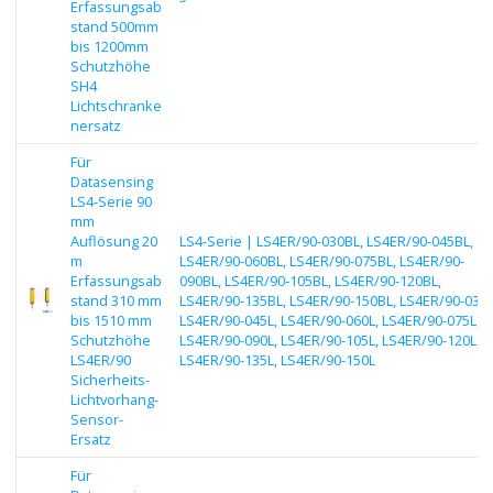
Erfassungsab
stand 500mm
bis 1200mm
Schutzhöhe
SH4
Lichtschranke
nersatz
Für
Datasensing
LS4-Serie 90
mm
Auflösung 20
LS4-Serie | LS4ER/90-030BL, LS4ER/90-045BL,
m
LS4ER/90-060BL, LS4ER/90-075BL, LS4ER/90-
Erfassungsab
090BL, LS4ER/90-105BL, LS4ER/90-120BL,
stand 310 mm
LS4ER/90-135BL, LS4ER/90-150BL, LS4ER/90-030L
bis 1510 mm
LS4ER/90-045L, LS4ER/90-060L, LS4ER/90-075L,
Schutzhöhe
LS4ER/90-090L, LS4ER/90-105L, LS4ER/90-120L,
LS4ER/90
LS4ER/90-135L, LS4ER/90-150L
Sicherheits-
Lichtvorhang-
Sensor-
Ersatz
Für