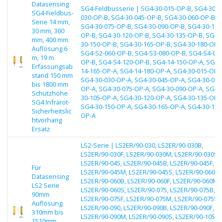
Datasensing
SG4-Feldbusserie | SG4-30-015-OP-B, SG4-30-
SG4-Fieldbus-
030-OP-B, SG4-30-045-OP-B, SG4-30-060-OP-B,
Serie 14 mm,
SG4-30-075-OP-B, SG4-30-090-OP-B, SG4-30-105
30 mm, 300
OP-B, SG4-30-120-OP-B, SG4-30-135-OP-B, SG4-
mm, 400 mm
30-150-OP-B, SG4-30-165-OP-B, SG4-30-180-OP-
Auflösung 6
SG4-S2-060-OP-B, SG4-S3-080-OP-B, SG4-S4-090
m, 19 m
OP-B, SG4-S4-120-OP-B, SG4-14-150-OP-A, SG4-
Erfassungsab
14-165-OP-A, SG4-14-180-OP-A, SG4-30-015-OP-
stand 150 mm
SG4-30-030-OP-A, SG4-30-045-OP-A, SG4-30-060
bis 1800 mm
OP-A, SG4-30-075-OP-A, SG4-30-090-OP-A, SG4-
Schutzhöhe
30-105-OP-A, SG4-30-120-OP-A, SG4-30-135-OP-
SG4 Infrarot-
SG4-30-150-OP-A, SG4-30-165-OP-A, SG4-30-180
Sicherheitslic
OP-A
htvorhang
Ersatz
LS2-Serie | LS2ER/90-030, LS2ER/90-030B,
LS2ER/90-030F, LS2ER/90-030M, LS2ER/90-030S,
LS2ER/90-045, LS2ER/90-045B, LS2ER/90-045F,
Für
LS2ER/90-045M, LS2ER/90-045S, LS2ER/90-060,
Datasensing
LS2ER/90-060B, LS2ER/90-060F, LS2ER/90-060M,
LS2 Serie
LS2ER/90-060S, LS2ER/90-075, LS2ER/90-075B,
90mm
LS2ER/90-075F, LS2ER/90-075M, LS2ER/90-075S,
Auflösung
LS2ER/90-090, LS2ER/90-090B, LS2ER/90-090F,
310mm bis
LS2ER/90-090M, LS2ER/90-090S, LS2ER/90-105,
1510mm