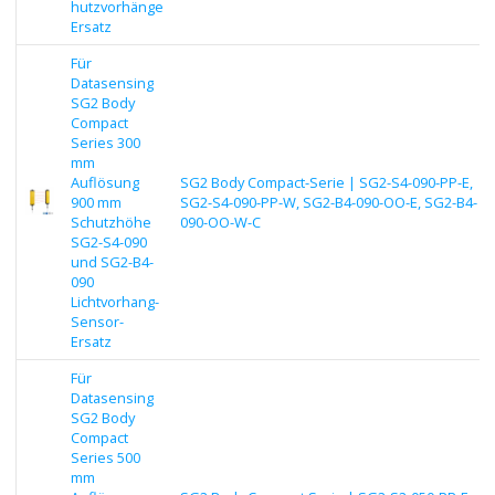
hutzvorhänge
Ersatz
Für
Datasensing
SG2 Body
Compact
Series 300
mm
Auflösung
SG2 Body Compact-Serie | SG2-S4-090-PP-E,
900 mm
SG2-S4-090-PP-W, SG2-B4-090-OO-E, SG2-B4-
Schutzhöhe
090-OO-W-C
SG2-S4-090
und SG2-B4-
090
Lichtvorhang-
Sensor-
Ersatz
Für
Datasensing
SG2 Body
Compact
Series 500
mm