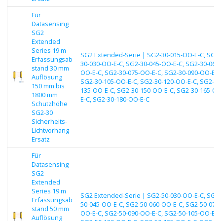
Für
Datasensing
SG2
Extended
Series 19 m
SG2 Extended-Serie | SG2-30-015-OO-E-C, SG2-
Erfassungsab
30-030-OO-E-C, SG2-30-045-OO-E-C, SG2-30-060-
stand 30 mm
OO-E-C, SG2-30-075-OO-E-C, SG2-30-090-OO-E-C
Auflösung
SG2-30-105-OO-E-C, SG2-30-120-OO-E-C, SG2-30
150 mm bis
135-OO-E-C, SG2-30-150-OO-E-C, SG2-30-165-OO
1800 mm
E-C, SG2-30-180-OO-E-C
Schutzhöhe
SG2-30
Sicherheits-
Lichtvorhang
Ersatz
Für
Datasensing
SG2
Extended
Series 19 m
SG2 Extended-Serie | SG2-50-030-OO-E-C, SG2-
Erfassungsab
50-045-OO-E-C, SG2-50-060-OO-E-C, SG2-50-075-
stand 50 mm
OO-E-C, SG2-50-090-OO-E-C, SG2-50-105-OO-E-C
Auflösung