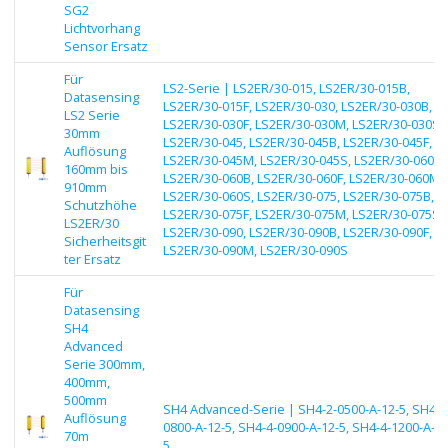
SG2
Lichtvorhang
Sensor Ersatz
Für
LS2-Serie | LS2ER/30-015, LS2ER/30-015B,
Datasensing
LS2ER/30-015F, LS2ER/30-030, LS2ER/30-030B,
LS2 Serie
LS2ER/30-030F, LS2ER/30-030M, LS2ER/30-030S,
30mm
LS2ER/30-045, LS2ER/30-045B, LS2ER/30-045F,
Auflösung
LS2ER/30-045M, LS2ER/30-045S, LS2ER/30-060,
160mm bis
LS2ER/30-060B, LS2ER/30-060F, LS2ER/30-060M,
910mm
LS2ER/30-060S, LS2ER/30-075, LS2ER/30-075B,
Schutzhöhe
LS2ER/30-075F, LS2ER/30-075M, LS2ER/30-075S,
LS2ER/30
LS2ER/30-090, LS2ER/30-090B, LS2ER/30-090F,
Sicherheitsgit
LS2ER/30-090M, LS2ER/30-090S
ter Ersatz
Für
Datasensing
SH4
Advanced
Serie 300mm,
400mm,
500mm
SH4 Advanced-Serie | SH4-2-0500-A-12-5, SH4-3
Auflösung
0800-A-12-5, SH4-4-0900-A-12-5, SH4-4-1200-A-12
70m
5