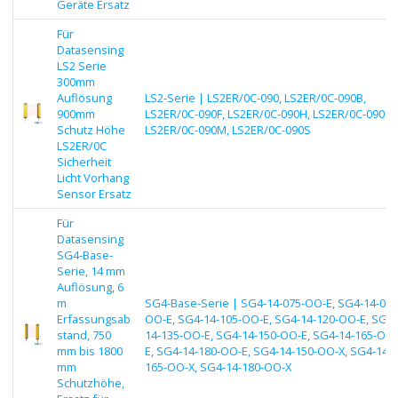
Geräte Ersatz
Für
Datasensing
LS2 Serie
300mm
Auflösung
LS2-Serie | LS2ER/0C-090, LS2ER/0C-090B,
900mm
LS2ER/0C-090F, LS2ER/0C-090H, LS2ER/0C-090K,
Schutz Höhe
LS2ER/0C-090M, LS2ER/0C-090S
LS2ER/0C
Sicherheit
Licht Vorhang
Sensor Ersatz
Für
Datasensing
SG4-Base-
Serie, 14 mm
Auflösung, 6
m
SG4-Base-Serie | SG4-14-075-OO-E, SG4-14-090
Erfassungsab
OO-E, SG4-14-105-OO-E, SG4-14-120-OO-E, SG4-
stand, 750
14-135-OO-E, SG4-14-150-OO-E, SG4-14-165-OO-
mm bis 1800
E, SG4-14-180-OO-E, SG4-14-150-OO-X, SG4-14-
mm
165-OO-X, SG4-14-180-OO-X
Schutzhöhe,