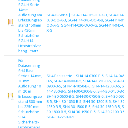
SG4-H Serie
14mm
Auflösung 6m
SG4-H-Serie | SG4-H14-015-OO-X-B, SG4-H14-
Erfassungsab
030-OO-X-B, SG4-H14-045-OO-X-B, SG4-H14-015-
stand 150mm
OO-X-G, SG4-H14-030-OO-X-G, SG4-H14-045-OO
bis 450mm
X-G
Schutzhöhe
SG4-H14
Lichtstrahlvor
hang Ersatz
Für
Datasensing
SH4 Base
Series 14 mm,
SH4 Basisserie | SH4-14-0300-B-5, SH4-14-0450-
30 mm
B-5, SH4-14-0600-B-5, SH4-14-0750-B-5, SH4-14-
Auflösung 10
0900-B-5, SH4-14-1050-B-5, SH4-14-1200-B-5, SH4
m, 20 m
14-1350-B-5, SH4-30-0300-B-5, SH4-30-0450-B-5,
Erfassungsab
SH4-30-0600-B-5, SH4-30-0750-B-5, SH4-30-0900-
stand 300 mm
B-5, SH4-30-1050-B-5, SH4-30-1200-B-5, SH4-30-
bis 2250 mm
1350-B-5, SH4-30-1500-B-5, SH4-30-1650-B-5, SH4
Schutzhöhe
30-1800-B-5, SH4-30-1950-B-5, SH4-30-2100-B-5,
SH4
SH4-30-2250-B-5
Sicherheits-
Lichtvorhang