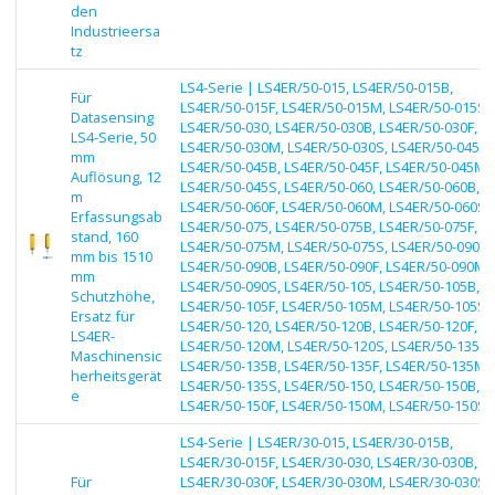
den
Industrieersa
tz
LS4-Serie | LS4ER/50-015, LS4ER/50-015B,
Für
LS4ER/50-015F, LS4ER/50-015M, LS4ER/50-015S,
Datasensing
LS4ER/50-030, LS4ER/50-030B, LS4ER/50-030F,
LS4-Serie, 50
LS4ER/50-030M, LS4ER/50-030S, LS4ER/50-045,
mm
LS4ER/50-045B, LS4ER/50-045F, LS4ER/50-045M,
Auflösung, 12
LS4ER/50-045S, LS4ER/50-060, LS4ER/50-060B,
m
LS4ER/50-060F, LS4ER/50-060M, LS4ER/50-060S,
Erfassungsab
LS4ER/50-075, LS4ER/50-075B, LS4ER/50-075F,
stand, 160
LS4ER/50-075M, LS4ER/50-075S, LS4ER/50-090,
mm bis 1510
LS4ER/50-090B, LS4ER/50-090F, LS4ER/50-090M,
mm
LS4ER/50-090S, LS4ER/50-105, LS4ER/50-105B,
Schutzhöhe,
LS4ER/50-105F, LS4ER/50-105M, LS4ER/50-105S,
Ersatz für
LS4ER/50-120, LS4ER/50-120B, LS4ER/50-120F,
LS4ER-
LS4ER/50-120M, LS4ER/50-120S, LS4ER/50-135,
Maschinensic
LS4ER/50-135B, LS4ER/50-135F, LS4ER/50-135M,
herheitsgerät
LS4ER/50-135S, LS4ER/50-150, LS4ER/50-150B,
e
LS4ER/50-150F, LS4ER/50-150M, LS4ER/50-150S
LS4-Serie | LS4ER/30-015, LS4ER/30-015B,
LS4ER/30-015F, LS4ER/30-030, LS4ER/30-030B,
Für
LS4ER/30-030F, LS4ER/30-030M, LS4ER/30-030S,