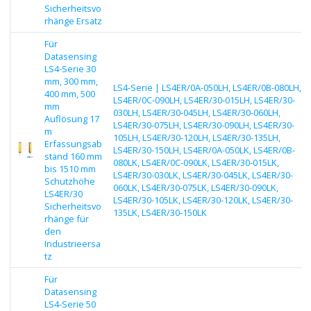
Sicherheitsvo
rhänge Ersatz
Für
Datasensing
LS4-Serie 30
mm, 300 mm,
LS4-Serie | LS4ER/0A-050LH, LS4ER/0B-080LH,
400 mm, 500
LS4ER/0C-090LH, LS4ER/30-015LH, LS4ER/30-
mm
030LH, LS4ER/30-045LH, LS4ER/30-060LH,
Auflösung 17
LS4ER/30-075LH, LS4ER/30-090LH, LS4ER/30-
m
105LH, LS4ER/30-120LH, LS4ER/30-135LH,
Erfassungsab
LS4ER/30-150LH, LS4ER/0A-050LK, LS4ER/0B-
stand 160 mm
080LK, LS4ER/0C-090LK, LS4ER/30-015LK,
bis 1510 mm
LS4ER/30-030LK, LS4ER/30-045LK, LS4ER/30-
Schutzhöhe
060LK, LS4ER/30-075LK, LS4ER/30-090LK,
LS4ER/30
LS4ER/30-105LK, LS4ER/30-120LK, LS4ER/30-
Sicherheitsvo
135LK, LS4ER/30-150LK
rhänge für
den
Industrieersa
tz
Für
Datasensing
LS4-Serie 50