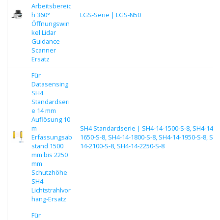
Arbeitsbereic
h 360°
LGS-Serie | LGS-N50
Öffnungswin
kel Lidar
Guidance
Scanner
Ersatz
Für
Datasensing
SH4
Standardseri
e 14 mm
Auflösung 10
m
SH4 Standardserie | SH4-14-1500-S-8, SH4-14-
Erfassungsab
1650-S-8, SH4-14-1800-S-8, SH4-14-1950-S-8, SH4
stand 1500
14-2100-S-8, SH4-14-2250-S-8
mm bis 2250
mm
Schutzhöhe
SH4
Lichtstrahlvor
hang-Ersatz
Für