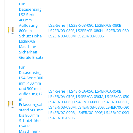
Für
Datasensing
LS2 Serie
400mm
Auflösung
LS2-Serie | LS2ER/0B-080, LS2ER/0B-080B,
800mm
LS2ER/0B-080F, LS2ER/0B-080H, LS2ER/0B-080K,
Schutz Höhe
LS2ER/0B-080M, LS2ER/0B-080S
LS2ER/0B
Maschine
Sicherheit
Geräte Ersatz
Für
Datasensing
LS4-Serie 300
mm, 400 mm
und 500 mm
LS4-Serie | LS4ER/0A-050, LS4ER/0A-050B,
Auflösung 12
LS4ER/0A-050F, LS4ER/0A-050M, LS4ER/0A-050S,
m
LS4ER/0B-080, LS4ER/0B-080B, LS4ER/0B-080F,
Erfassungsab
LS4ER/0B-080M, LS4ER/0B-080S, LS4ER/0C-090,
stand 500 mm
LS4ER/0C-090B, LS4ER/0C-090F, LS4ER/0C-090M,
bis 900 mm
LS4ER/0C-090S
Schutzhöhe
LS4ER
Maschinen-