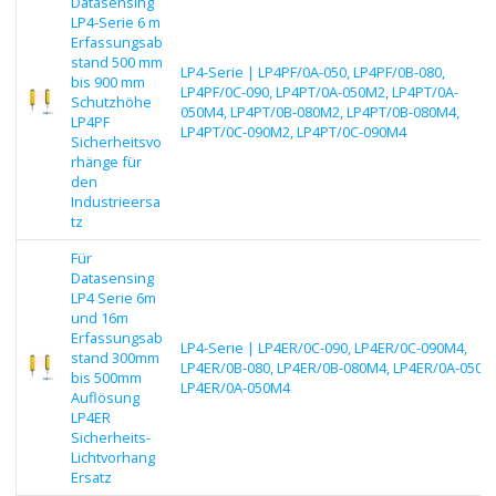
Datasensing
LP4-Serie 6 m
Erfassungsab
stand 500 mm
LP4-Serie | LP4PF/0A-050, LP4PF/0B-080,
bis 900 mm
LP4PF/0C-090, LP4PT/0A-050M2, LP4PT/0A-
Schutzhöhe
050M4, LP4PT/0B-080M2, LP4PT/0B-080M4,
LP4PF
LP4PT/0C-090M2, LP4PT/0C-090M4
Sicherheitsvo
rhänge für
den
Industrieersa
tz
Für
Datasensing
LP4 Serie 6m
und 16m
Erfassungsab
LP4-Serie | LP4ER/0C-090, LP4ER/0C-090M4,
stand 300mm
LP4ER/0B-080, LP4ER/0B-080M4, LP4ER/0A-050,
bis 500mm
LP4ER/0A-050M4
Auflösung
LP4ER
Sicherheits-
Lichtvorhang
Ersatz