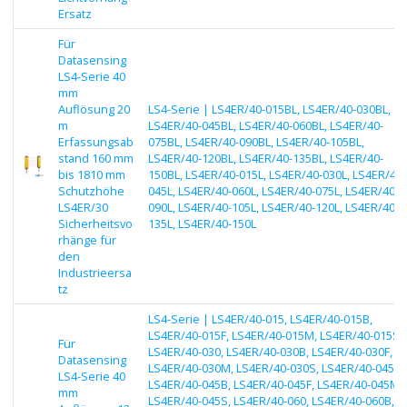
Ersatz
Für
Datasensing
LS4-Serie 40
mm
Auflösung 20
LS4-Serie | LS4ER/40-015BL, LS4ER/40-030BL,
m
LS4ER/40-045BL, LS4ER/40-060BL, LS4ER/40-
Erfassungsab
075BL, LS4ER/40-090BL, LS4ER/40-105BL,
stand 160 mm
LS4ER/40-120BL, LS4ER/40-135BL, LS4ER/40-
bis 1810 mm
150BL, LS4ER/40-015L, LS4ER/40-030L, LS4ER/40-
Schutzhöhe
045L, LS4ER/40-060L, LS4ER/40-075L, LS4ER/40-
LS4ER/30
090L, LS4ER/40-105L, LS4ER/40-120L, LS4ER/40-
Sicherheitsvo
135L, LS4ER/40-150L
rhänge für
den
Industrieersa
tz
LS4-Serie | LS4ER/40-015, LS4ER/40-015B,
LS4ER/40-015F, LS4ER/40-015M, LS4ER/40-015S,
Für
LS4ER/40-030, LS4ER/40-030B, LS4ER/40-030F,
Datasensing
LS4ER/40-030M, LS4ER/40-030S, LS4ER/40-045,
LS4-Serie 40
LS4ER/40-045B, LS4ER/40-045F, LS4ER/40-045M,
mm
LS4ER/40-045S, LS4ER/40-060, LS4ER/40-060B,