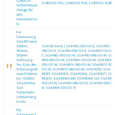
LS4ER/20
LS4ER/20-135L, LS4ER/20-150L, LS4ER/20-150BL
Sicherheitsvo
rhänge für
den
Industrieersa
tz
Für
Datasensing
SG4-RB Serie
300mm,
SG4-RB-Serie | SG4-RB2-050-OO-E, SG4-RB3-
400mm,
080-OO-E, SG4-RB4-090-OO-E, SG4-RB4-120-OO-
500mm
E, SG4-RB2-050-OO-W, SG4-RB3-080-OO-W, SG4
Auflösung
RB4-090-OO-W, SG4-RB4-120-OO-W, SG4-RB2L-
3m, 6,5m, 8m
050-OO-W, SG4-RB3L-080-OO-W, SG4-RB2T-050-
Erfassungsab
OO-W, SG4-RB3T-080-OO-W, SG4-RDB2, SG4-
stand 500mm
RDB3, SG4-RDB2L, SG4-RDB3L, SG4-RDB2T, SG4
bis 1200mm
RDB3T, SG4-RDB4-090, SG4-RDB4-120, SG4-RB2-
Schutzhöhe
050-OO-N, SG4-RB3-080-OO-N, SG4-RB4-090-OO
SG4
N, SG4-RB4-120-OO- N
Sicherheits-
Lichtvorhang
Ersatz
Für
Datasensing