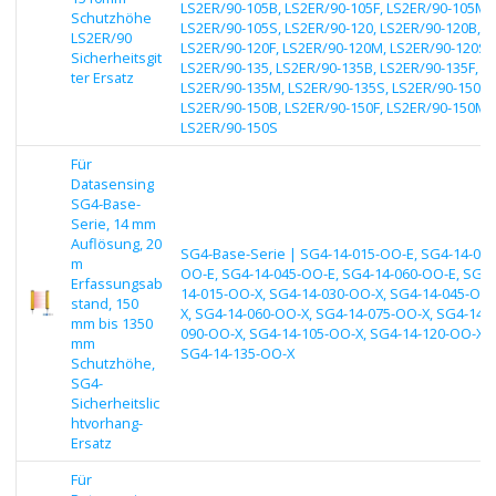
LS2ER/90-105B, LS2ER/90-105F, LS2ER/90-105M,
Schutzhöhe
LS2ER/90-105S, LS2ER/90-120, LS2ER/90-120B,
LS2ER/90
LS2ER/90-120F, LS2ER/90-120M, LS2ER/90-120S,
Sicherheitsgit
LS2ER/90-135, LS2ER/90-135B, LS2ER/90-135F,
ter Ersatz
LS2ER/90-135M, LS2ER/90-135S, LS2ER/90-150,
LS2ER/90-150B, LS2ER/90-150F, LS2ER/90-150M,
LS2ER/90-150S
Für
Datasensing
SG4-Base-
Serie, 14 mm
Auflösung, 20
SG4-Base-Serie | SG4-14-015-OO-E, SG4-14-030
m
OO-E, SG4-14-045-OO-E, SG4-14-060-OO-E, SG4-
Erfassungsab
14-015-OO-X, SG4-14-030-OO-X, SG4-14-045-OO-
stand, 150
X, SG4-14-060-OO-X, SG4-14-075-OO-X, SG4-14-
mm bis 1350
090-OO-X, SG4-14-105-OO-X, SG4-14-120-OO-X,
mm
SG4-14-135-OO-X
Schutzhöhe,
SG4-
Sicherheitslic
htvorhang-
Ersatz
Für