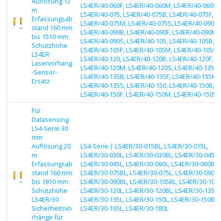
Auflösung 12
LS4ER/40-060F, LS4ER/40-060M, LS4ER/40-060S,
m
LS4ER/40-075, LS4ER/40-075B, LS4ER/40-075F,
Erfassungsab
LS4ER/40-075M, LS4ER/40-075S, LS4ER/40-090,
stand 160 mm
LS4ER/40-090B, LS4ER/40-090F, LS4ER/40-090M,
bis 1510 mm
LS4ER/40-090S, LS4ER/40-105, LS4ER/40-105B,
Schutzhöhe
LS4ER/40-105F, LS4ER/40-105M, LS4ER/40-105S,
LS4ER
LS4ER/40-120, LS4ER/40-120B, LS4ER/40-120F,
Laservorhang
LS4ER/40-120M, LS4ER/40-120S, LS4ER/40-135,
-Sensor-
LS4ER/40-135B, LS4ER/40-135F, LS4ER/40-135M,
Ersatz
LS4ER/40-135S, LS4ER/40-150, LS4ER/40-150B,
LS4ER/40-150F, LS4ER/40-150M, LS4ER/40-150S
Für
Datasensing
LS4-Serie 30
mm
Auflösung 20
LS4-Serie | LS4ER/30-015BL, LS4ER/30-015L,
m
LS4ER/30-030L, LS4ER/30-030BL, LS4ER/30-045BL
Erfassungsab
LS4ER/30-045L, LS4ER/30-060L, LS4ER/30-060BL,
stand 160 mm
LS4ER/30-075BL, LS4ER/30-075L, LS4ER/30-090L,
bis 1810 mm
LS4ER/30-090BL, LS4ER/30-105BL, LS4ER/30-105L
Schutzhöhe
LS4ER/30-120L, LS4ER/30-120BL, LS4ER/30-135BL
LS4ER/30
LS4ER/30-135L, LS4ER/30-150L, LS4ER/30-150BL,
Sicherheitsvo
LS4ER/30-165L, LS4ER/30-180L
rhänge für