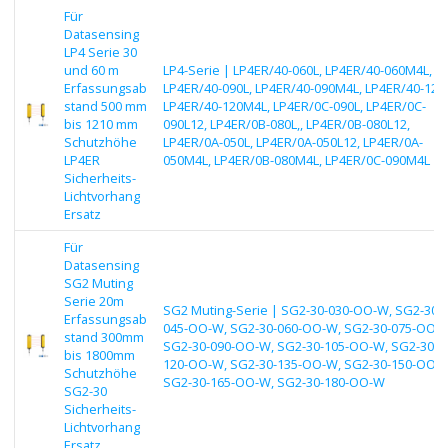
Für
Datasensing
LP4 Serie 30
und 60 m
LP4-Serie | LP4ER/40-060L, LP4ER/40-060M4L,
Erfassungsab
LP4ER/40-090L, LP4ER/40-090M4L, LP4ER/40-120L
stand 500 mm
LP4ER/40-120M4L, LP4ER/0C-090L, LP4ER/0C-
bis 1210 mm
090L12, LP4ER/0B-080L,, LP4ER/0B-080L12,
Schutzhöhe
LP4ER/0A-050L, LP4ER/0A-050L12, LP4ER/0A-
LP4ER
050M4L, LP4ER/0B-080M4L, LP4ER/0C-090M4L
Sicherheits-
Lichtvorhang
Ersatz
Für
Datasensing
SG2 Muting
Serie 20m
SG2 Muting-Serie | SG2-30-030-OO-W, SG2-30-
Erfassungsab
045-OO-W, SG2-30-060-OO-W, SG2-30-075-OO-W
stand 300mm
SG2-30-090-OO-W, SG2-30-105-OO-W, SG2-30-
bis 1800mm
120-OO-W, SG2-30-135-OO-W, SG2-30-150-OO-W
Schutzhöhe
SG2-30-165-OO-W, SG2-30-180-OO-W
SG2-30
Sicherheits-
Lichtvorhang
Ersatz