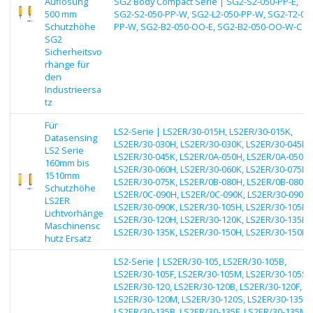
Auflösung
SG2 Body Compact Serie | SG2-S2-050-PP-E,
500 mm
SG2-S2-050-PP-W, SG2-L2-050-PP-W, SG2-T2-05
Schutzhöhe
PP-W, SG2-B2-050-OO-E, SG2-B2-050-OO-W-C
SG2
Sicherheitsvo
rhänge für
den
Industrieersa
tz
Für
LS2-Serie | LS2ER/30-015H, LS2ER/30-015K,
Datasensing
LS2ER/30-030H, LS2ER/30-030K, LS2ER/30-045H,
LS2 Serie
LS2ER/30-045K, LS2ER/0A-050H, LS2ER/0A-050K,
160mm bis
LS2ER/30-060H, LS2ER/30-060K, LS2ER/30-075H,
1510mm
LS2ER/30-075K, LS2ER/0B-080H, LS2ER/0B-080K,
Schutzhöhe
LS2ER/0C-090H, LS2ER/0C-090K, LS2ER/30-090H,
LS2ER
LS2ER/30-090K, LS2ER/30-105H, LS2ER/30-105K,
Lichtvorhänge
LS2ER/30-120H, LS2ER/30-120K, LS2ER/30-135H,
Maschinensc
LS2ER/30-135K, LS2ER/30-150H, LS2ER/30-150K
hutz Ersatz
LS2-Serie | LS2ER/30-105, LS2ER/30-105B,
LS2ER/30-105F, LS2ER/30-105M, LS2ER/30-105S,
LS2ER/30-120, LS2ER/30-120B, LS2ER/30-120F,
LS2ER/30-120M, LS2ER/30-120S, LS2ER/30-135,
LS2ER/30-135B, LS2ER/30-135F, LS2ER/30-135M,