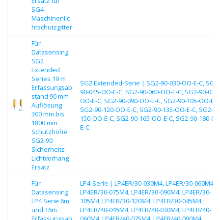
Ersatz für
SG4-
Maschinenlic
htschutzgitter
Für
Datasensing
SG2
Extended
Series 19 m
SG2 Extended-Serie | SG2-90-030-OO-E-C, SG2-
Erfassungsab
90-045-OO-E-C, SG2-90-060-OO-E-C, SG2-90-075-
stand 90 mm
OO-E-C, SG2-90-090-OO-E-C, SG2-90-105-OO-E-C
Auflösung
SG2-90-120-OO-E-C, SG2-90-135-OO-E-C, SG2-90
300 mm bis
150-OO-E-C, SG2-90-165-OO-E-C, SG2-90-180-OO
1800 mm
E-C
Schutzhöhe
SG2-90
Sicherheits-
Lichtvorhang
Ersatz
Für
LP4-Serie | LP4ER/30-030M4, LP4ER/30-060M4,
Datasensing
LP4ER/30-075M4, LP4ER/30-090M4, LP4ER/30-
LP4 Serie 6m
105M4, LP4ER/30-120M4, LP4ER/30-045M4,
und 16m
LP4ER/40-045M4, LP4ER/40-030M4, LP4ER/40-
Erfassungsab
060M4, LP4ER/40-075M4, LP4ER/40-090M4,