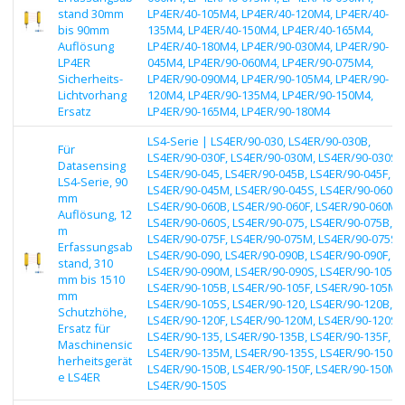
stand 30mm
LP4ER/40-105M4, LP4ER/40-120M4, LP4ER/40-
bis 90mm
135M4, LP4ER/40-150M4, LP4ER/40-165M4,
Auflösung
LP4ER/40-180M4, LP4ER/90-030M4, LP4ER/90-
LP4ER
045M4, LP4ER/90-060M4, LP4ER/90-075M4,
Sicherheits-
LP4ER/90-090M4, LP4ER/90-105M4, LP4ER/90-
Lichtvorhang
120M4, LP4ER/90-135M4, LP4ER/90-150M4,
Ersatz
LP4ER/90-165M4, LP4ER/90-180M4
LS4-Serie | LS4ER/90-030, LS4ER/90-030B,
Für
LS4ER/90-030F, LS4ER/90-030M, LS4ER/90-030S,
Datasensing
LS4ER/90-045, LS4ER/90-045B, LS4ER/90-045F,
LS4-Serie, 90
LS4ER/90-045M, LS4ER/90-045S, LS4ER/90-060,
mm
LS4ER/90-060B, LS4ER/90-060F, LS4ER/90-060M,
Auflösung, 12
LS4ER/90-060S, LS4ER/90-075, LS4ER/90-075B,
m
LS4ER/90-075F, LS4ER/90-075M, LS4ER/90-075S,
Erfassungsab
LS4ER/90-090, LS4ER/90-090B, LS4ER/90-090F,
stand, 310
LS4ER/90-090M, LS4ER/90-090S, LS4ER/90-105,
mm bis 1510
LS4ER/90-105B, LS4ER/90-105F, LS4ER/90-105M,
mm
LS4ER/90-105S, LS4ER/90-120, LS4ER/90-120B,
Schutzhöhe,
LS4ER/90-120F, LS4ER/90-120M, LS4ER/90-120S,
Ersatz für
LS4ER/90-135, LS4ER/90-135B, LS4ER/90-135F,
Maschinensic
LS4ER/90-135M, LS4ER/90-135S, LS4ER/90-150,
herheitsgerät
LS4ER/90-150B, LS4ER/90-150F, LS4ER/90-150M,
e LS4ER
LS4ER/90-150S