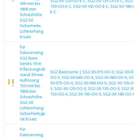
SG2-50-120-OO-E-C, SG2-50-135-OO-E-C, SG2-50
300 mm bis
150-OO-E-C, SG2-50-165-OO-E-C, SG2-50-180-OO
1800 mm
E-C
Schutzhöhe
SG2-50
Sicherheits-
Lichtvorhang
Ersatz
Für
Datasensing
SG2 Base
Series 19 m
Erfassungsab
SG2 Basisserie | SG2-30-015-OO-X, SG2-30-030-
stand 30 mm
OO-X, SG2-30-045-OO-X, SG2-30-060-OO-X, SG2-
Auflösung
30-075-OO-X, SG2-30-090-OO-X, SG2-30-105-OO-
150 mm bis
X, SG2-30-120-OO-X, SG2-30-135-OO-X, SG2-30-
1800 mm
150-OO-X, SG2-30-165-OO-X, SG2-30-180-OO-X
Schutzhöhe
SG2-30
Lichtvorhang-
Sicherheitsge
rät Ersatz
Für
Datasensing