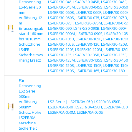
Datasensing
LS4ER/30-045, LS4ER/30-045B, LS4ER/30-045F,
LS4-Serie 30
LS4ER/30-045M, LS4ER/30-045S, LS4ER/30-060,
mm
LS4ER/30-060B, LS4ER/30-060F, LS4ER/30-060M,
Auflösung 12
LS4ER/30-060S, LS4ER/30-075, LS4ER/30-075B,
m
LS4ER/30-075F, LS4ER/30-075M, LS4ER/30-075S,
Erfassungsab
LS4ER/30-090, LS4ER/30-090B, LS4ER/30-090F,
stand 160 mm
LS4ER/30-090M, LS4ER/30-090S, LS4ER/30-105,
bis 1810 mm
LS4ER/30-105B, LS4ER/30-105F, LS4ER/30-105M,
Schutzhöhe
LS4ER/30-105S, LS4ER/30-120, LS4ER/30-120B,
LS4ER
LS4ER/30-120F, LS4ER/30-120M, LS4ER/30-120S,
Sicherheitsvo
LS4ER/30-135, LS4ER/30-135B, LS4ER/30-135F,
rhang Ersatz
LS4ER/30-135M, LS4ER/30-135S, LS4ER/30-150,
LS4ER/30-150B, LS4ER/30-150F, LS4ER/30-150M,
LS4ER/30-150S, LS4ER/30-165, LS4ER/30-180
Für
Datasensing
LS2 Serie
500mm
Auflösung
LS2-Serie | LS2ER/0A-050, LS2ER/0A-050B,
500mm
LS2ER/0A-050F, LS2ER/0A-050H, LS2ER/0A-050K,
Schutz Höhe
LS2ER/0A-050M, LS2ER/0A-050S
LS2ER/0A
Maschine
Sicherheit