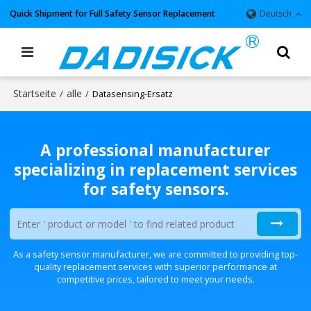
Quick Shipment for Full Safety Sensor Replacement
Deutsch
Startseite
alle
/
/
Datasensing-Ersatz
A professional manufacturer
specializing in replacement services
for safety sensors.
As a safety sensor manufacturer, we are committed to providing top-
quality replacement services with superior performance at
competitive prices, tailored to meet your needs.