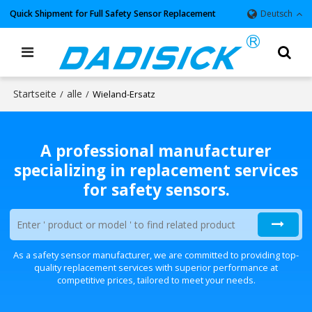
Quick Shipment for Full Safety Sensor Replacement
Deutsch
Startseite
alle
/
/
Wieland-Ersatz
A professional manufacturer
specializing in replacement services
for safety sensors.
As a safety sensor manufacturer, we are committed to providing top-
quality replacement services with superior performance at
competitive prices, tailored to meet your needs.