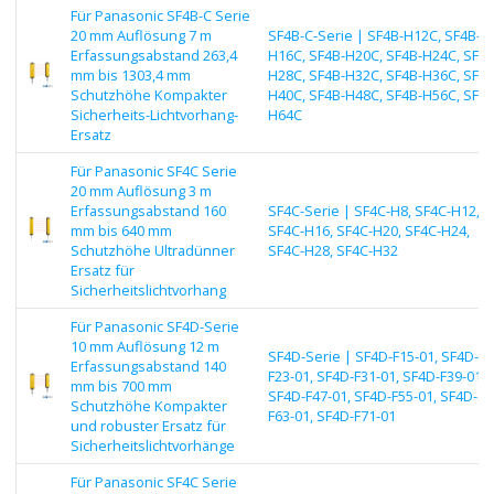
Für Panasonic SF4B-C Serie
20 mm Auflösung 7 m
SF4B-C-Serie | SF4B-H12C, SF4B-
Erfassungsabstand 263,4
H16C, SF4B-H20C, SF4B-H24C, SF4B
mm bis 1303,4 mm
H28C, SF4B-H32C, SF4B-H36C, SF4B
Schutzhöhe Kompakter
H40C, SF4B-H48C, SF4B-H56C, SF4B
Sicherheits-Lichtvorhang-
H64C
Ersatz
Für Panasonic SF4C Serie
20 mm Auflösung 3 m
Erfassungsabstand 160
SF4C-Serie | SF4C-H8, SF4C-H12,
mm bis 640 mm
SF4C-H16, SF4C-H20, SF4C-H24,
Schutzhöhe Ultradünner
SF4C-H28, SF4C-H32
Ersatz für
Sicherheitslichtvorhang
Für Panasonic SF4D-Serie
10 mm Auflösung 12 m
SF4D-Serie | SF4D-F15-01, SF4D-
Erfassungsabstand 140
F23-01, SF4D-F31-01, SF4D-F39-01,
mm bis 700 mm
SF4D-F47-01, SF4D-F55-01, SF4D-
Schutzhöhe Kompakter
F63-01, SF4D-F71-01
und robuster Ersatz für
Sicherheitslichtvorhänge
Für Panasonic SF4C Serie