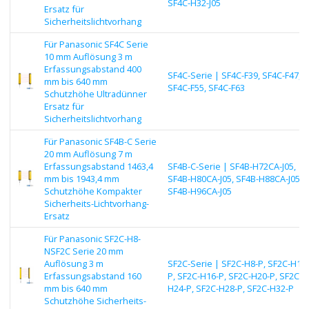
SF4C-H32-J05
Ersatz für
Sicherheitslichtvorhang
Für Panasonic SF4C Serie
10 mm Auflösung 3 m
Erfassungsabstand 400
SF4C-Serie | SF4C-F39, SF4C-F47,
mm bis 640 mm
SF4C-F55, SF4C-F63
Schutzhöhe Ultradünner
Ersatz für
Sicherheitslichtvorhang
Für Panasonic SF4B-C Serie
20 mm Auflösung 7 m
Erfassungsabstand 1463,4
SF4B-C-Serie | SF4B-H72CA-J05,
mm bis 1943,4 mm
SF4B-H80CA-J05, SF4B-H88CA-J05,
Schutzhöhe Kompakter
SF4B-H96CA-J05
Sicherheits-Lichtvorhang-
Ersatz
Für Panasonic SF2C-H8-
NSF2C Serie 20 mm
Auflösung 3 m
SF2C-Serie | SF2C-H8-P, SF2C-H12-
Erfassungsabstand 160
P, SF2C-H16-P, SF2C-H20-P, SF2C-
mm bis 640 mm
H24-P, SF2C-H28-P, SF2C-H32-P
Schutzhöhe Sicherheits-