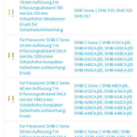
10 mm Auflösung 3 m
Erfassungsabstand 160
SF4C-Serie | SF4C-F15, SF4C-F23,
mm bis 320 mm
SF4C-F31
Schutzhöhe Ultradünner
Ersatz für
Sicherheitslichtvorhang
Für Panasonic SF4B-C Serie
SF4B-C-Serie | SF4B-H12CA-J05,
20 mm Auflösung 7 m
SF4B-H16CA-J05, SF4B-H20CA-J05,
Erfassungsabstand 263,4
SF4B-H24CA-J05, SF4B-H28CA-J05,
mm bis 1303,4 mm
SF4B-H32CA-J05, SF4B-H36CA-J05,
Schutzhöhe Kompakter
SF4B-H40CA-J05, SF4B-H48CA-J05,
Sicherheits-Lichtvorhang-
SF4B-H56CA-J05, SF4B-H64CA-J05
Ersatz
Für Panasonic SF4B-C Serie
SF4B-C-Serie | SF4B-A8CA-J05,
40 mm Auflösung 7 m
SF4B-A12CA-J05, SF4B-A16CA-J05,
Erfassungsabstand 343,4
SF4B-A20CA-J05, SF4B-A24CA-J05,
mm bis 1943,4 mm
SF4B-A28CA-J05, SF4B-A32CA-J05,
Schutzhöhe Kompakter
SF4B-A36CA-J05, SF4B-A40CA-J05,
Sicherheits-Lichtvorhang-
SF4B-A44CA-J05, SF4B-A48CA-J05
Ersatz
Für Panasonic SF4B-C Serie
20 mm Auflösung 7 m
SF4B-C-Serie | SF4B-A8C, SF4B-
Erfassungsabstand 343,4
A12C, SF4B-A16C, SF4B-A20C, SF4B