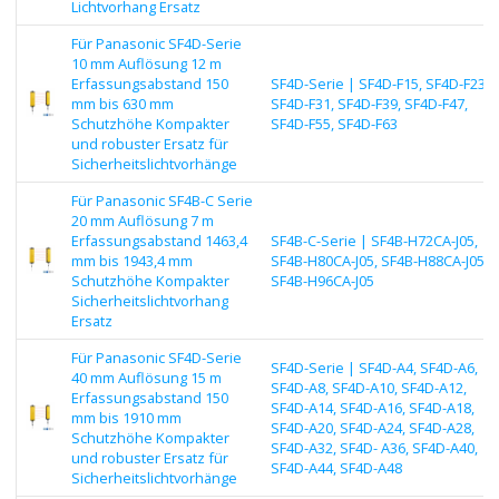
Lichtvorhang Ersatz
Für Panasonic SF4D-Serie
10 mm Auflösung 12 m
Erfassungsabstand 150
SF4D-Serie | SF4D-F15, SF4D-F23,
mm bis 630 mm
SF4D-F31, SF4D-F39, SF4D-F47,
Schutzhöhe Kompakter
SF4D-F55, SF4D-F63
und robuster Ersatz für
Sicherheitslichtvorhänge
Für Panasonic SF4B-C Serie
20 mm Auflösung 7 m
Erfassungsabstand 1463,4
SF4B-C-Serie | SF4B-H72CA-J05,
mm bis 1943,4 mm
SF4B-H80CA-J05, SF4B-H88CA-J05,
Schutzhöhe Kompakter
SF4B-H96CA-J05
Sicherheitslichtvorhang
Ersatz
Für Panasonic SF4D-Serie
SF4D-Serie | SF4D-A4, SF4D-A6,
40 mm Auflösung 15 m
SF4D-A8, SF4D-A10, SF4D-A12,
Erfassungsabstand 150
SF4D-A14, SF4D-A16, SF4D-A18,
mm bis 1910 mm
SF4D-A20, SF4D-A24, SF4D-A28,
Schutzhöhe Kompakter
SF4D-A32, SF4D- A36, SF4D-A40,
und robuster Ersatz für
SF4D-A44, SF4D-A48
Sicherheitslichtvorhänge