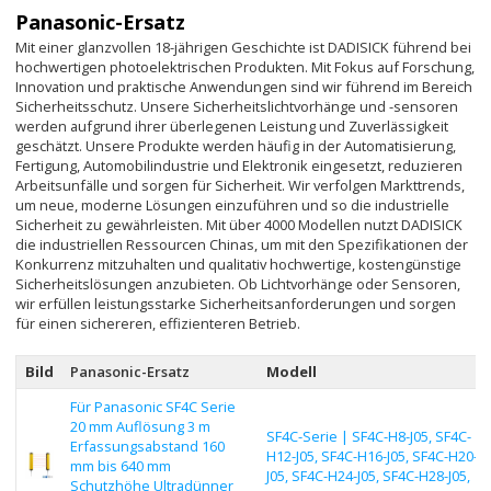
Panasonic-Ersatz
Mit einer glanzvollen 18-jährigen Geschichte ist DADISICK führend bei
hochwertigen photoelektrischen Produkten. Mit Fokus auf Forschung,
Innovation und praktische Anwendungen sind wir führend im Bereich
Sicherheitsschutz. Unsere Sicherheitslichtvorhänge und -sensoren
werden aufgrund ihrer überlegenen Leistung und Zuverlässigkeit
geschätzt. Unsere Produkte werden häufig in der Automatisierung,
Fertigung, Automobilindustrie und Elektronik eingesetzt, reduzieren
Arbeitsunfälle und sorgen für Sicherheit. Wir verfolgen Markttrends,
um neue, moderne Lösungen einzuführen und so die industrielle
Sicherheit zu gewährleisten. Mit über 4000 Modellen nutzt DADISICK
die industriellen Ressourcen Chinas, um mit den Spezifikationen der
Konkurrenz mitzuhalten und qualitativ hochwertige, kostengünstige
Sicherheitslösungen anzubieten. Ob Lichtvorhänge oder Sensoren,
wir erfüllen leistungsstarke Sicherheitsanforderungen und sorgen
für einen sichereren, effizienteren Betrieb.
Bild
Panasonic-Ersatz
Modell
Für Panasonic SF4C Serie
20 mm Auflösung 3 m
SF4C-Serie | SF4C-H8-J05, SF4C-
Erfassungsabstand 160
H12-J05, SF4C-H16-J05, SF4C-H20-
mm bis 640 mm
J05, SF4C-H24-J05, SF4C-H28-J05,
Schutzhöhe Ultradünner