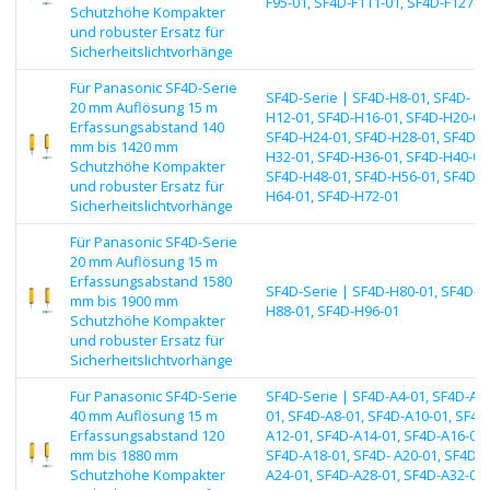
F95-01, SF4D-F111-01, SF4D-F127-0
Schutzhöhe Kompakter
und robuster Ersatz für
Sicherheitslichtvorhänge
Für Panasonic SF4D-Serie
SF4D-Serie | SF4D-H8-01, SF4D-
20 mm Auflösung 15 m
H12-01, SF4D-H16-01, SF4D-H20-01
Erfassungsabstand 140
SF4D-H24-01, SF4D-H28-01, SF4D-
mm bis 1420 mm
H32-01, SF4D-H36-01, SF4D-H40-01
Schutzhöhe Kompakter
SF4D-H48-01, SF4D-H56-01, SF4D-
und robuster Ersatz für
H64-01, SF4D-H72-01
Sicherheitslichtvorhänge
Für Panasonic SF4D-Serie
20 mm Auflösung 15 m
Erfassungsabstand 1580
SF4D-Serie | SF4D-H80-01, SF4D-
mm bis 1900 mm
H88-01, SF4D-H96-01
Schutzhöhe Kompakter
und robuster Ersatz für
Sicherheitslichtvorhänge
Für Panasonic SF4D-Serie
SF4D-Serie | SF4D-A4-01, SF4D-A6-
40 mm Auflösung 15 m
01, SF4D-A8-01, SF4D-A10-01, SF4D
Erfassungsabstand 120
A12-01, SF4D-A14-01, SF4D-A16-01,
mm bis 1880 mm
SF4D-A18-01, SF4D- A20-01, SF4D-
Schutzhöhe Kompakter
A24-01, SF4D-A28-01, SF4D-A32-01,