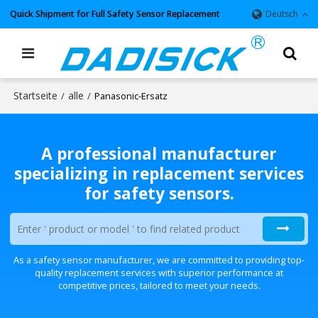
Quick Shipment for Full Safety Sensor Replacement
Deutsch
Startseite
alle
/
/
Panasonic-Ersatz
A professional manufacturer
specializing in replacement services
for safety sensors.
As a safety sensor manufacturer, we are committed to providing top-
quality replacement services with superior performance at
competitive prices, tailored to meet your needs.