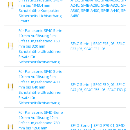
mm bis 1943,4 mm
A24C, SF4B-A28C, SF4B-A32C, SF4B
Schutzhöhe Kompakter
A36C, SF4B-A40C, SF4B-A44C, SF4B
Sicherheits-Lichtvorhang-
A48C
Ersatz
Für Panasonic SF4C Serie
10 mm Auflösung 3 m
Erfassungsabstand 160
SF4C-Serie | SF4C-F15-J05, SF4C-
mm bis 320 mm
F23-J05, SF4C-F31-J05
Schutzhöhe Ultradünner
Ersatz für
Sicherheitslichtvorhang
Für Panasonic SF4C Serie
10 mm Auflösung 3 m
Erfassungsabstand 400
SF4C-Serie | SF4C-F39-J05, SF4C-
mm bis 640 mm
F47-J05, SF4C-F55-J05, SF4C-F63-J05
Schutzhöhe Ultradünner
Ersatz für
Sicherheitslichtvorhang
Für Panasonic SF4D-Serie
10 mm Auflösung 12 m
Erfassungsabstand 780
SF4D-Serie | SF4D-F79-01, SF4D-
mm bis 1260 mm