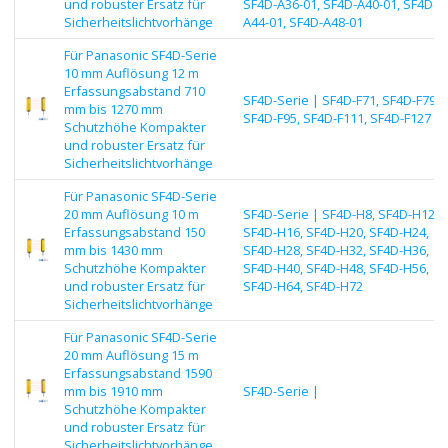
und robuster Ersatz für
SF4D-A36-01, SF4D-A40-01, SF4D-
Sicherheitslichtvorhänge
A44-01, SF4D-A48-01
Für Panasonic SF4D-Serie
10 mm Auflösung 12 m
Erfassungsabstand 710
SF4D-Serie | SF4D-F71, SF4D-F79,
mm bis 1270 mm
SF4D-F95, SF4D-F111, SF4D-F127
Schutzhöhe Kompakter
und robuster Ersatz für
Sicherheitslichtvorhänge
Für Panasonic SF4D-Serie
20 mm Auflösung 10 m
SF4D-Serie | SF4D-H8, SF4D-H12,
Erfassungsabstand 150
SF4D-H16, SF4D-H20, SF4D-H24,
mm bis 1430 mm
SF4D-H28, SF4D-H32, SF4D-H36,
Schutzhöhe Kompakter
SF4D-H40, SF4D-H48, SF4D-H56,
und robuster Ersatz für
SF4D-H64, SF4D-H72
Sicherheitslichtvorhänge
Für Panasonic SF4D-Serie
20 mm Auflösung 15 m
Erfassungsabstand 1590
mm bis 1910 mm
SF4D-Serie |
Schutzhöhe Kompakter
und robuster Ersatz für
Sicherheitslichtvorhänge