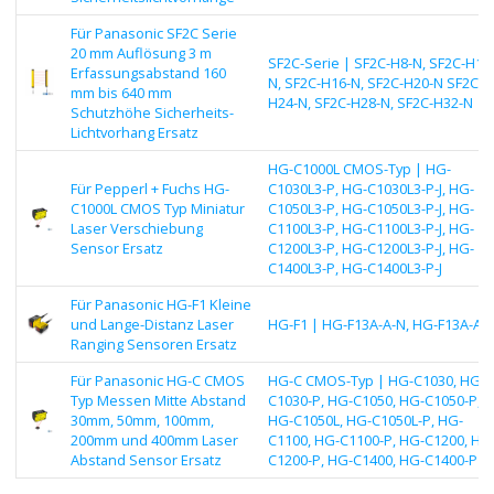
Für Panasonic SF2C Serie
20 mm Auflösung 3 m
SF2C-Serie | SF2C-H8-N, SF2C-H12
Erfassungsabstand 160
N, SF2C-H16-N, SF2C-H20-N SF2C-
mm bis 640 mm
H24-N, SF2C-H28-N, SF2C-H32-N
Schutzhöhe Sicherheits-
Lichtvorhang Ersatz
HG-C1000L CMOS-Typ | HG-
Für Pepperl + Fuchs HG-
C1030L3-P, HG-C1030L3-P-J, HG-
C1000L CMOS Typ Miniatur
C1050L3-P, HG-C1050L3-P-J, HG-
Laser Verschiebung
C1100L3-P, HG-C1100L3-P-J, HG-
Sensor Ersatz
C1200L3-P, HG-C1200L3-P-J, HG-
C1400L3-P, HG-C1400L3-P-J
Für Panasonic HG-F1 Kleine
und Lange-Distanz Laser
HG-F1 | HG-F13A-A-N, HG-F13A-A-
Ranging Sensoren Ersatz
Für Panasonic HG-C CMOS
HG-C CMOS-Typ | HG-C1030, HG-
Typ Messen Mitte Abstand
C1030-P, HG-C1050, HG-C1050-P,
30mm, 50mm, 100mm,
HG-C1050L, HG-C1050L-P, HG-
200mm und 400mm Laser
C1100, HG-C1100-P, HG-C1200, HG
Abstand Sensor Ersatz
C1200-P, HG-C1400, HG-C1400-P