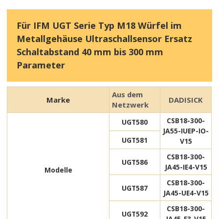
Für IFM UGT Serie Typ M18 Würfel im
Metallgehäuse Ultraschallsensor Ersatz
Schaltabstand 40 mm bis 300 mm
Parameter
Aus dem
Marke
DADISICK
Netzwerk
CSB18-300-
UGT580
JA55-IUEP-IO-
UGT581
V15
CSB18-300-
UGT586
JA45-IE4-V15
Modelle
CSB18-300-
UGT587
JA45-UE4-V15
CSB18-300-
UGT592
JA45-E3-V15