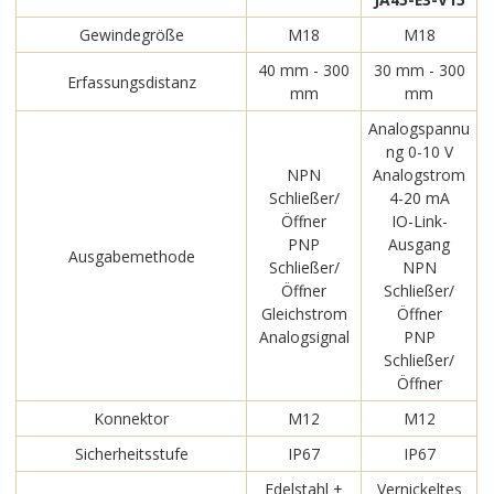
Gewindegröße
M18
M18
40 mm - 300
30 mm - 300
Erfassungsdistanz
mm
mm
Analogspannu
ng 0-10 V
NPN
Analogstrom
Schließer/
4-20 mA
Öffner
IO-Link-
PNP
Ausgang
Ausgabemethode
Schließer/
NPN
Öffner
Schließer/
Gleichstrom
Öffner
Analogsignal
PNP
Schließer/
Öffner
Konnektor
M12
M12
Sicherheitsstufe
IP67
IP67
Edelstahl +
Vernickeltes