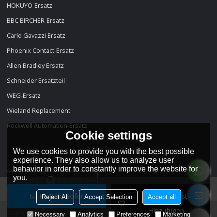
HOKUYO-Ersatz
BBC BIRCHER-Ersatz
Carlo Gavazzi Ersatz
Phoenix Contact-Ersatz
Allen Bradley Ersatz
Schneider Ersatzteil
WEG-Ersatz
Wieland Replacement
Rockwell Automation-Ersatz
Cookie settings
We use cookies to provide you with the best possible
experience. They also allow us to analyze user
behavior in order to constantly improve the website for
you.
Sprache:
Deutsch
Kontakt Sofort
Zur Wunschliste
Reject All
Accept Selection
Accept all
Hinzufügen
Copyright © 2026
Dongguan Dadi Electronic Technology Co., Ltd
Support
Necessary
Analytics
Preferences
Marketing