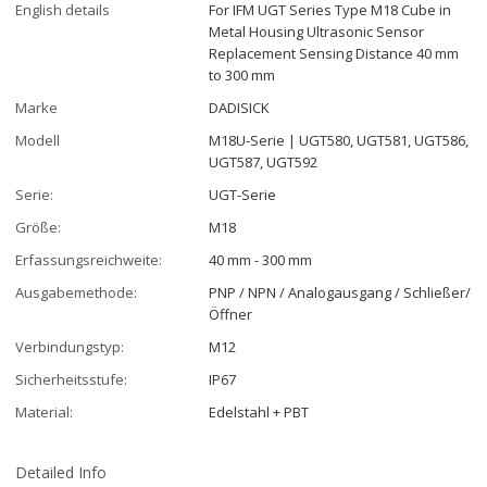
English details
For IFM UGT Series Type M18 Cube in
Metal Housing Ultrasonic Sensor
Replacement Sensing Distance 40 mm
to 300 mm
Marke
DADISICK
Modell
M18U-Serie | UGT580, UGT581, UGT586,
UGT587, UGT592
Serie:
UGT-Serie
Größe:
M18
Erfassungsreichweite:
40 mm - 300 mm
Ausgabemethode:
PNP / NPN / Analogausgang / Schließer/
Öffner
Verbindungstyp:
M12
Sicherheitsstufe:
IP67
Material:
Edelstahl + PBT
Detailed Info