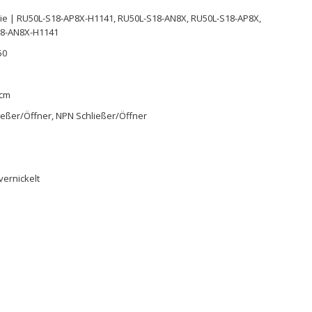
ie | RU50L-S18-AP8X-H1141, RU50L-S18-AN8X, RU50L-S18-AP8X,
18-AN8X-H1141
50
 cm
ießer/Öffner, NPN Schließer/Öffner
vernickelt