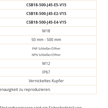
CSB18-500-J45-E5-V15
CSB18-500-J45-E2-V15
CSB18-500-J45-E4-V15
M18
50 mm - 500 mm
PNP Schließer/Öffner
NPN Schließer/Öffner
M12
IP67
Vernickeltes Kupfer
enauigkeit zu reproduzieren.
Abstandssensoren sind ein Sicherheitsteil von