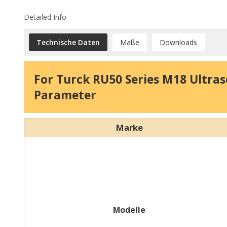
Detailed Info
Technische Daten
Maße
Downloads
For Turck RU50 Series M18 Ultras
Parameter
Marke
Modelle