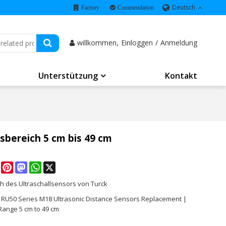
Deutsch
Factory
Commendation
willkommen,
Einloggen
/
Anmeldung
Unterstützung
Kontakt
sbereich 5 cm bis 49 cm
e
Facebook
Pinterest
Mastodon
WhatsApp
X
h des Ultraschallsensors von Turck
k RU50 Series M18 Ultrasonic Distance Sensors Replacement |
Range 5 cm to 49 cm
K