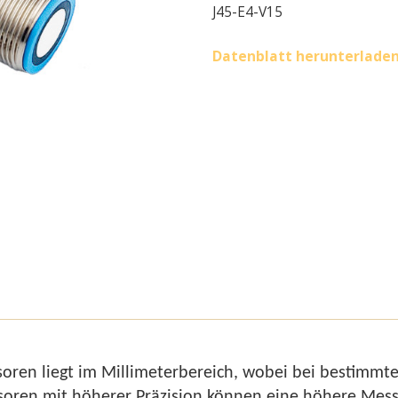
J45-E4-V15
Datenblatt herunterlade
ensoren liegt im Millimeterbereich, wobei bei besti
nsoren mit höherer Präzision können eine höhere Mess