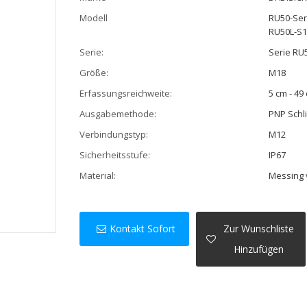
Modell
RU50-Ser
RU50L-S
Serie:
Serie RU
Größe:
M18
Erfassungsreichweite:
5 cm - 49
Ausgabemethode:
PNP Schl
Verbindungstyp:
M12
Sicherheitsstufe:
IP67
Material:
Messing 
Kontakt Sofort
Zur Wunschliste
Hinzufügen