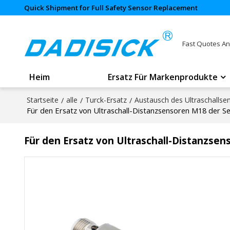
Quick Shipment for Full Safety Sensor Replacement
Fast Quotes An
Heim
Ersatz Für Markenprodukte
Startseite
/
alle
/
Turck-Ersatz
/
Austausch des Ultraschallse
Für den Ersatz von Ultraschall-Distanzsensoren M18 der S
Für den Ersatz von Ultraschall-Distanzsen