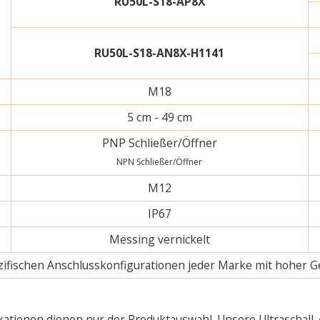
RU50L-S18-AP8X
RU50L-S18-AN8X-H1141
M18
5 cm - 49 cm
PNP Schließer/Öffner
NPN Schließer/Öffner
M12
IP67
Messing vernickelt
pezifischen Anschlusskonfigurationen jeder Marke mit hoher G
kationen dienen nur der Produktauswahl. Unsere Ultraschall-