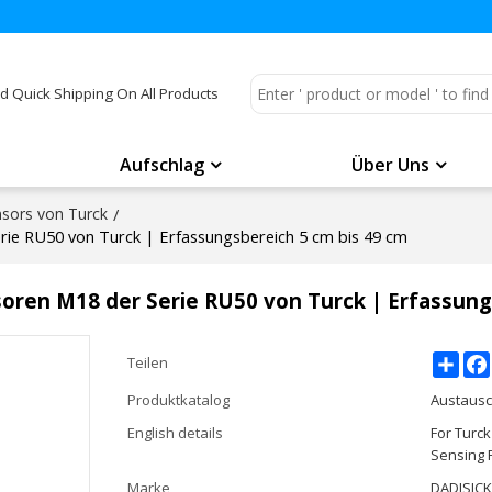
d Quick Shipping On All Products
Aufschlag
Über Uns
nsors von Turck
/
erie RU50 von Turck | Erfassungsbereich 5 cm bis 49 cm
soren M18 der Serie RU50 von Turck | Erfassung
Shar
Teilen
Produktkatalog
Austausc
English details
For Turc
Sensing 
Marke
DADISIC