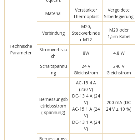
Verstärkter
Vergoldete
Material
Thermoplast
Silberlegierung
M20,
M20 oder
Verbindung
Steckverbinde
1,5m Kabel
r M12
Technische
Stromverbrau
Parameter
8W
4,8 W
ch
Schaltspannu
24 V
240 V
ng
Gleichstrom
Gleichstrom
AC-15 4 A
(230 V)
DC-13 4 A (24
Bemessungsb
V)
200 mA (DC
etriebsstrom
AC-15 1 A (24
24 V ± 10 %)
(-spannung)
V)
DC-13 1 A (24
V)
Bemessungss