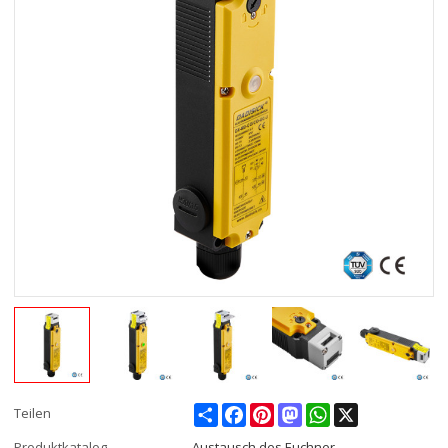
Share
Facebook
Pinterest
Mastodon
WhatsApp
X
Teilen
Produktkatalog
Austausch des Euchner-