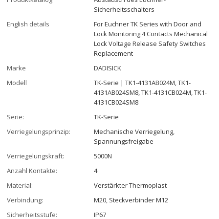
Sicherheitsschalters
English details
For Euchner TK Series with Door and
Lock Monitoring 4 Contacts Mechanical
Lock Voltage Release Safety Switches
Replacement
Marke
DADISICK
Modell
TK-Serie | TK1-4131AB024M, TK1-
4131AB024SM8, TK1-4131CB024M, TK1-
4131CB024SM8
Serie:
TK-Serie
Verriegelungsprinzip:
Mechanische Verriegelung,
Spannungsfreigabe
Verriegelungskraft:
5000N
Anzahl Kontakte:
4
Material:
Verstärkter Thermoplast
Verbindung:
M20, Steckverbinder M12
Sicherheitsstufe:
IP67