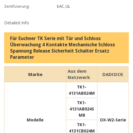
Zertifizierung:
EAC, UL
Detailed Info
Für Euchner TK Serie mit Tür und Schloss
Überwachung 4 Kontakte Mechanische Schloss
Spannung Release Sicherheit Schalter Ersatz
Parameter
Aus dem
Marke
DADISICK
Netzwerk
TK1-
4131AB024M
TK1-
4131AB024S
M8
Modelle
OX-W2-Serie
TK1-
4131CB024M