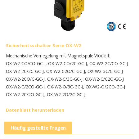
Sicherheitsschalter Serie OX-W2
Modell:
Mechanische Verriegelung mit Magnetspule
OX-W2-CO/CO-GC-J, OX-W2-CO/2C-GC-J, OX-W2-2C/CO-GC-J
OX-W2-2C/2C-GC-J, OX-W2-C2O/C-GC-J, OX-W2-3C/C-GC-J
OX-W2-2CO/C-GC-J, OX-W2-C/3C-GC-J, OX-W2-C/C2O-GC-J
OX-W2-C/2CO-GC-J, OX-W2-O/3C-GC-J, OX-W2-O/2CO-GC-J
OX-W2-2C/2O-GC-J, OX-W2-2O/2C-GC-J
Datenblatt herunterladen
Häufig gestellte Fragen