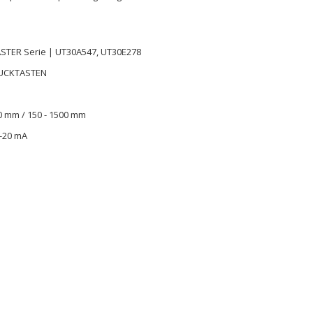
K
TER Serie | UT30A547, UT30E278
RUCKTASTEN
0 mm / 150 - 1500 mm
4-20 mA