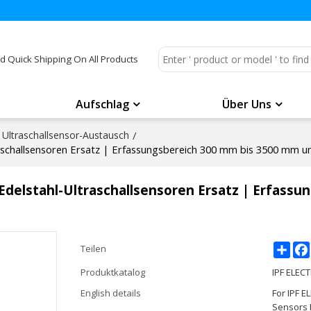
d Quick Shipping On All Products
Aufschlag
Über Uns
Ultraschallsensor-Austausch
/
challsensoren Ersatz | Erfassungsbereich 300 mm bis 3500 mm 
elstahl-Ultraschallsensoren Ersatz | Erfassu
Shar
Teilen
Produktkatalog
IPF ELEC
English details
For IPF 
Sensors 