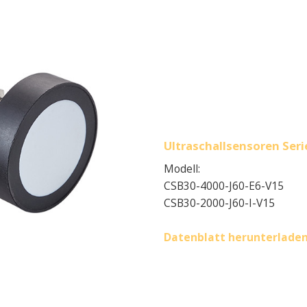
Ultraschallsensoren Ser
Modell:
CSB30-4000-J60-E6-V15
CSB30-2000-J60-I-V15
Datenblatt herunterlade