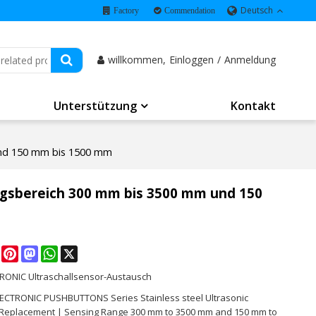
Deutsch
Factory
Commendation
willkommen,
Einloggen
/
Anmeldung
Unterstützung
Kontakt
und 150 mm bis 1500 mm
ngsbereich 300 mm bis 3500 mm und 150
e
Facebook
Pinterest
Mastodon
WhatsApp
X
TRONIC Ultraschallsensor-Austausch
ELECTRONIC PUSHBUTTONS Series Stainless steel Ultrasonic
Replacement | Sensing Range 300 mm to 3500 mm and 150 mm to