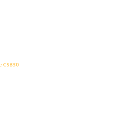
ie CSB30
n