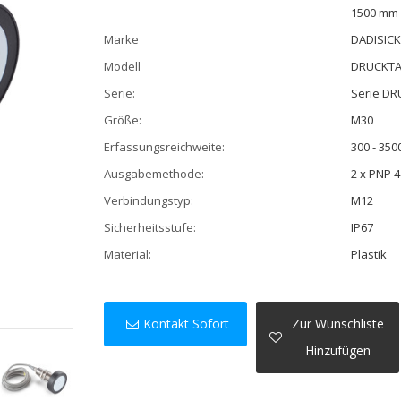
1500 mm
Marke
DADISIC
Modell
DRUCKTAS
Serie:
Serie D
Größe:
M30
Erfassungsreichweite:
300 - 350
Ausgabemethode:
2 x PNP 
Verbindungstyp:
M12
Sicherheitsstufe:
IP67
Material:
Plastik
Kontakt Sofort
Zur Wunschliste
Hinzufügen