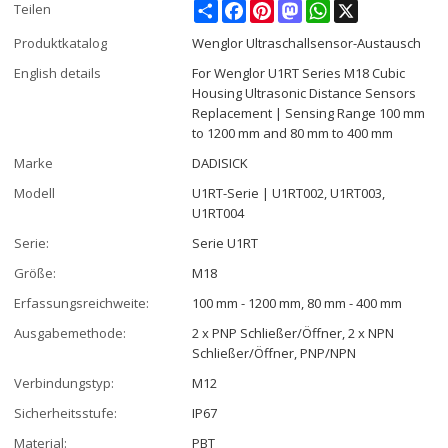
Share
Facebook
Pinterest
Mastodon
WhatsApp
X
Teilen
Produktkatalog
Wenglor Ultraschallsensor-Austausch
English details
For Wenglor U1RT Series M18 Cubic
Housing Ultrasonic Distance Sensors
Replacement | Sensing Range 100 mm
to 1200 mm and 80 mm to 400 mm
Marke
DADISICK
Modell
U1RT-Serie | U1RT002, U1RT003,
U1RT004
Serie:
Serie U1RT
Größe:
M18
Erfassungsreichweite:
100 mm - 1200 mm, 80 mm - 400 mm
Ausgabemethode:
2 x PNP Schließer/Öffner, 2 x NPN
Schließer/Öffner, PNP/NPN
Verbindungstyp:
M12
Sicherheitsstufe:
IP67
Material:
PBT