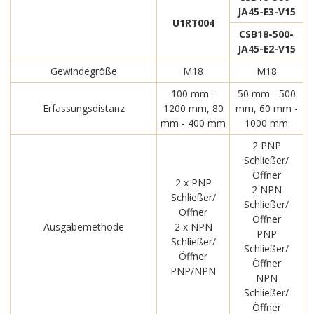
JA45-E3-V15
U1RT004
CSB18-500-
JA45-E2-V15
Gewindegröße
M18
M18
100 mm -
50 mm - 500
Erfassungsdistanz
1200 mm, 80
mm, 60 mm -
mm - 400 mm
1000 mm
2 PNP
Schließer/
Öffner
2 x PNP
2 NPN
Schließer/
Schließer/
Öffner
Öffner
Ausgabemethode
2 x NPN
PNP
Schließer/
Schließer/
Öffner
Öffner
PNP/NPN
NPN
Schließer/
Öffner