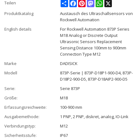
Share
Facebook
Pinterest
Mastodon
WhatsApp
X
Teilen
Produktkatalog
Austausch des Ultraschallsensors von
Rockwell Automation
English details
For Rockwell Automation 873P Series
M18 Analog or Discrete Output
Ultrasonic Sensors Replacement
Sensing Distance 100mm to 900mm
Connection Type M12
Marke
DADISICK
Modell
873P-Serie | 873P-D18P1-900-D4, 873P-
D18P2-900-D5, 873P-D18AIP2-900-D5
Serie:
Serie 873P
Größe:
M18
Erfassungsreichweite:
100-900 mm
Ausgabemethode:
1 PNP, 2 PNP, diskret, analog, IO-Link
Verbindungstyp:
M12
Sicherheitsstufe:
IP67