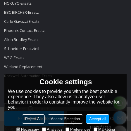
HOKUYO-Ersatz
BBC BIRCHER-Ersatz
Carlo Gavazzi Ersatz
Phoenix Contact-Ersatz
Allen Bradley Ersatz
Schneider Ersatzteil
WEG-Ersatz
Wieland Replacement
Rockwell Automation-Ersatz
Cookie settings
We use cookies to provide you with the best possible
experience. They also allow us to analyze user
behavior in order to constantly improve the website for
you.
Sprache:
Deutsch
Kontakt Sofort
Zur Wunschliste
Reject All
Accept Selection
Accept all
Hinzufügen
Copyright © 2026
Dongguan Dadi Electronic Technology Co., Ltd
Support
Necessary
Analytics
Preferences
Marketing