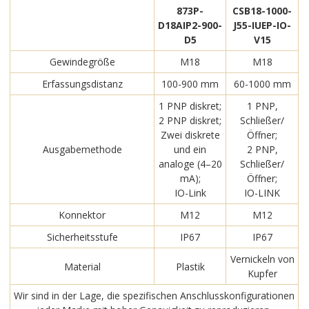
873P-
CSB18-1000-
D18AIP2-900-
J55-IUEP-IO-
D5
V15
Gewindegröße
M18
M18
Erfassungsdistanz
100-900 mm
60-1000 mm
1 PNP diskret;
1 PNP,
2 PNP diskret;
Schließer/
Zwei diskrete
Öffner;
Ausgabemethode
und ein
2 PNP,
analoge (4–20
Schließer/
mA);
Öffner;
IO-Link
IO-LINK
Konnektor
M12
M12
Sicherheitsstufe
IP67
IP67
Vernickeln von
Material
Plastik
Kupfer
Wir sind in der Lage, die spezifischen Anschlusskonfigurationen