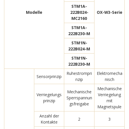
STM1A-
Modelle
222B024-
OX-W3-Serie
MC2160
STM1A-
222B230-M
STM1N-
222B024-M
STM1N-
222B230-M
Ruhestrompri
Elektromecha
Sensorprinzip
nzip
nisch
Mechanische
Mechanische
Verriegelungs
Verriegelung
Sperrspannun
prinzip
mit
gsfreigabe
Magnetspule
Anzahl der
2
3
Kontakte