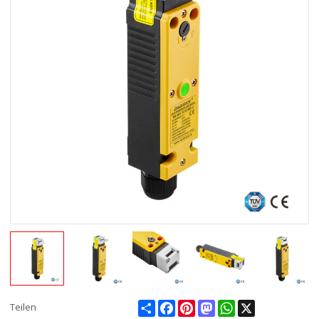
Share
Facebook
Pinterest
Mastodon
WhatsApp
X
Teilen