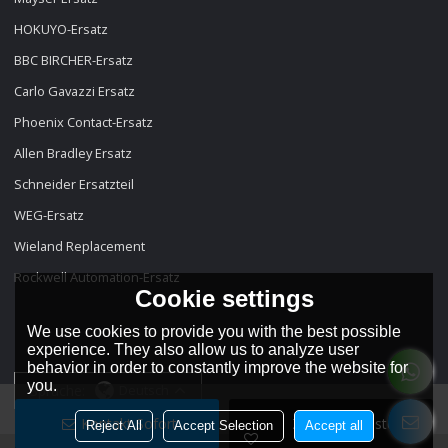
HOKUYO-Ersatz
BBC BIRCHER-Ersatz
Carlo Gavazzi Ersatz
Phoenix Contact-Ersatz
Allen Bradley Ersatz
Schneider Ersatzteil
WEG-Ersatz
Wieland Replacement
Rockwell Automation-Ersatz
Cookie settings
We use cookies to provide you with the best possible
experience. They also allow us to analyze user
behavior in order to constantly improve the website for
you.
Sprache:
Deutsch
Kontakt Sofort
Zur Wunschliste
Reject All
Accept Selection
Accept all