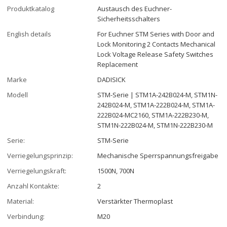
Produktkatalog
Austausch des Euchner-
Sicherheitsschalters
English details
For Euchner STM Series with Door and
Lock Monitoring 2 Contacts Mechanical
Lock Voltage Release Safety Switches
Replacement
Marke
DADISICK
Modell
STM-Serie | STM1A-242B024-M, STM1N-
242B024-M, STM1A-222B024-M, STM1A-
222B024-MC2160, STM1A-222B230-M,
STM1N-222B024-M, STM1N-222B230-M
Serie:
STM-Serie
Verriegelungsprinzip:
Mechanische Sperrspannungsfreigabe
Verriegelungskraft:
1500N, 700N
Anzahl Kontakte:
2
Material:
Verstärkter Thermoplast
Verbindung:
M20