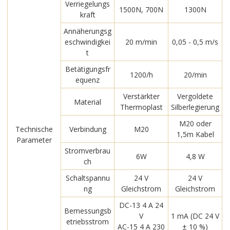
Verriegelungs
1500N, 700N
1300N
kraft
Annäherungsg
eschwindigkei
20 m/min
0,05 - 0,5 m/s
t
Betätigungsfr
1200/h
20/min
equenz
Verstärkter
Vergoldete
Material
Thermoplast
Silberlegierung
M20 oder
Technische
Verbindung
M20
1,5m Kabel
Parameter
Stromverbrau
6W
4,8 W
ch
Schaltspannu
24 V
24 V
ng
Gleichstrom
Gleichstrom
DC-13 4 A 24
Bemessungsb
V
1 mA (DC 24 V
etriebsstrom
AC-15 4 A 230
± 10 %)