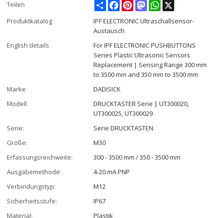
Share
Facebook
Pinterest
Mastodon
WhatsApp
X
Teilen
Produktkatalog
IPF ELECTRONIC Ultraschallsensor-
Austausch
English details
For IPF ELECTRONIC PUSHBUTTONS
Series Plastic Ultrasonic Sensors
Replacement | Sensing Range 300 mm
to 3500 mm and 350 mm to 3500 mm
Marke
DADISICK
Modell
DRUCKTASTER Serie | UT300020,
UT300025, UT300029
Serie:
Serie DRUCKTASTEN
Größe:
M30
Erfassungsreichweite:
300 - 3500 mm / 350 - 3500 mm
Ausgabemethode:
4-20 mA PNP
Verbindungstyp:
M12
Sicherheitsstufe:
IP67
Material:
Plastik