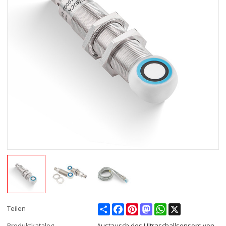
Share
Facebook
Pinterest
Mastodon
WhatsApp
X
Teilen
Produktkatalog
Austausch des Ultraschallsensors von