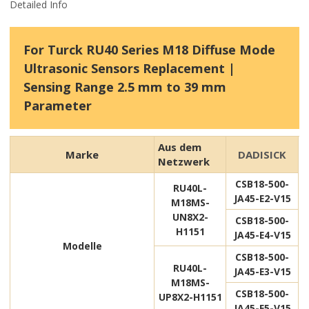
Detailed Info
For Turck RU40 Series M18 Diffuse Mode
Ultrasonic Sensors Replacement |
Sensing Range 2.5 mm to 39 mm
Parameter
Aus dem
Marke
DADISICK
Netzwerk
CSB18-500-
RU40L-
JA45-E2-V15
M18MS-
UN8X2-
CSB18-500-
H1151
JA45-E4-V15
Modelle
CSB18-500-
RU40L-
JA45-E3-V15
M18MS-
CSB18-500-
UP8X2-H1151
JA45-E5-V15