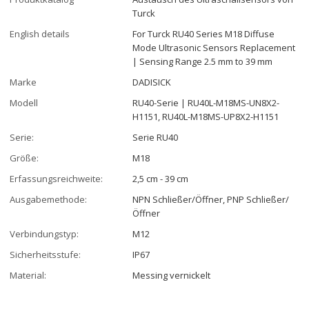
Turck
English details
For Turck RU40 Series M18 Diffuse
Mode Ultrasonic Sensors Replacement
| Sensing Range 2.5 mm to 39 mm
Marke
DADISICK
Modell
RU40-Serie | RU40L-M18MS-UN8X2-
H1151, RU40L-M18MS-UP8X2-H1151
Serie:
Serie RU40
Größe:
M18
Erfassungsreichweite:
2,5 cm - 39 cm
Ausgabemethode:
NPN Schließer/Öffner, PNP Schließer/
Öffner
Verbindungstyp:
M12
Sicherheitsstufe:
IP67
Material:
Messing vernickelt