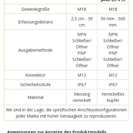
Gewindegröße
M18
M18
2,5 cm - 39
50 mm - 500
Erfassungsdistanz
cm
mm
NPN
NPN
Schließer/
Schließer/
Öffner
Öffner
Ausgabemethode
PNP
PNP
Schließer/
Schließer/
Öffner
Öffner
Konnektor
M12
M12
Sicherheitsstufe
IP67
IP67
Messing
Vernickeltes
Material
vernickelt
Kupfer
Wir sind in der Lage, die spezifischen Anschlusskonfigurationen
jeder Marke mit hoher Genauigkeit zu reproduzieren.
Anweisungen zur Anzeige des Produktmodells