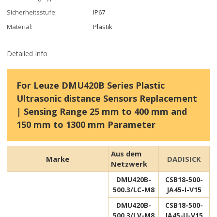
Sicherheitsstufe:
IP67
Material:
Plastik
Detailed Info
For Leuze DMU420B Series Plastic
Ultrasonic distance Sensors Replacement
| Sensing Range 25 mm to 400 mm and
150 mm to 1300 mm Parameter
Aus dem
Marke
DADISICK
Netzwerk
DMU420B-
CSB18-500-
500.3/LC-M8
JA45-I-V15
DMU420B-
CSB18-500-
500.3/LV-M8
JA45-U-V15