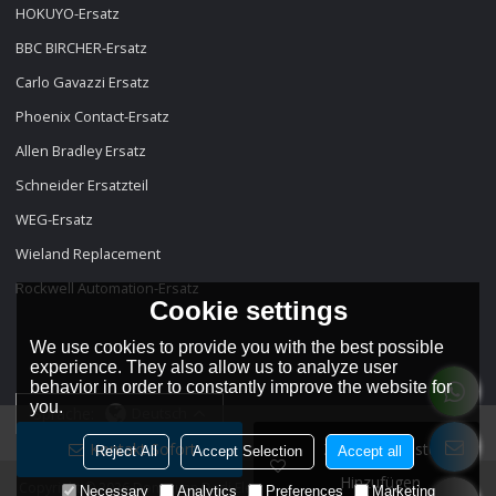
HOKUYO-Ersatz
BBC BIRCHER-Ersatz
Carlo Gavazzi Ersatz
Phoenix Contact-Ersatz
Allen Bradley Ersatz
Schneider Ersatzteil
WEG-Ersatz
Wieland Replacement
Rockwell Automation-Ersatz
Cookie settings
We use cookies to provide you with the best possible
experience. They also allow us to analyze user
behavior in order to constantly improve the website for
you.
Sprache:
Deutsch
Kontakt Sofort
Zur Wunschliste
Reject All
Accept Selection
Accept all
Hinzufügen
Copyright © 2026
Dongguan Dadi Electronic Technology Co., Ltd
Support
Necessary
Analytics
Preferences
Marketing