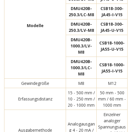
DMU420B-
CSB18-300-
250.3/LC-M8
JA45-I-V15
DMU420B-
CSB18-300-
Modelle
250.3/LV-M8
JA45-U-V15
DMU420B-
CSB18-1000-
1000.3/LV-
JA55-U-V15
M8
DMU420B-
CSB18-1000-
1000.3/LC-
JA55-I-V15
M8
Gewindegröße
M8
M12
15 - 500 mm /
50 mm - 500
Erfassungsdistanz
10 - 250 mm /
mm / 60 mm -
20 - 1000 mm
1000 mm
Einzelner
analoger
Analogausgan
Spannungsaus
Ausgabemethode
g 4 - 20 mA /