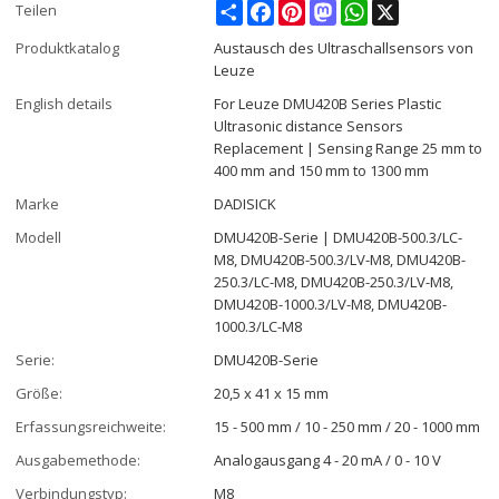
Share
Facebook
Pinterest
Mastodon
WhatsApp
X
Teilen
Produktkatalog
Austausch des Ultraschallsensors von
Leuze
English details
For Leuze DMU420B Series Plastic
Ultrasonic distance Sensors
Replacement | Sensing Range 25 mm to
400 mm and 150 mm to 1300 mm
Marke
DADISICK
Modell
DMU420B-Serie | DMU420B-500.3/LC-
M8, DMU420B-500.3/LV-M8, DMU420B-
250.3/LC-M8, DMU420B-250.3/LV-M8,
DMU420B-1000.3/LV-M8, DMU420B-
1000.3/LC-M8
Serie:
DMU420B-Serie
Größe:
20,5 x 41 x 15 mm
Erfassungsreichweite:
15 - 500 mm / 10 - 250 mm / 20 - 1000 mm
Ausgabemethode:
Analogausgang 4 - 20 mA / 0 - 10 V
Verbindungstyp:
M8