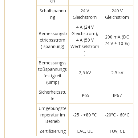
ch
Schaltspannu
24 V
240 V
ng
Gleichstrom
Gleichstrom
4 A (24 V
Bemessungsb
Gleichstrom),
200 mA (DC
etriebsstrom
4 A (50 V
24 V ± 10 %)
(-spannung)
Wechselstrom
)
Bemessungss
toßspannungs
2,5 kV
2,5 kV
festigkeit
(Uimp)
Sicherheitsstu
IP65
IP67
fe
Umgebungste
mperatur im
-25 - +80 °C
-20°C - 60°C
Betrieb
Zertifizierung
EAC, UL
TÜV, CE