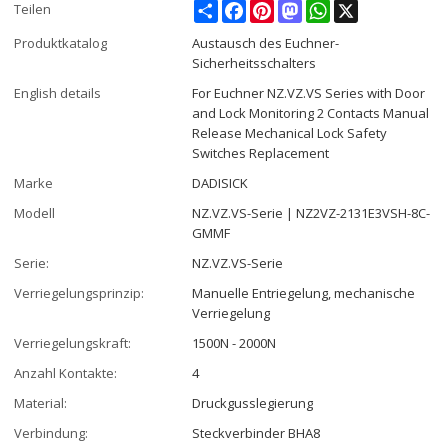
Share
Facebook
Pinterest
Mastodon
WhatsApp
X
Teilen
Produktkatalog
Austausch des Euchner-
Sicherheitsschalters
English details
For Euchner NZ.VZ.VS Series with Door
and Lock Monitoring 2 Contacts Manual
Release Mechanical Lock Safety
Switches Replacement
Marke
DADISICK
Modell
NZ.VZ.VS-Serie | NZ2VZ-2131E3VSH-8C-
GMMF
Serie:
NZ.VZ.VS-Serie
Verriegelungsprinzip:
Manuelle Entriegelung, mechanische
Verriegelung
Verriegelungskraft:
1500N - 2000N
Anzahl Kontakte:
4
Material:
Druckgusslegierung
Verbindung:
Steckverbinder BHA8