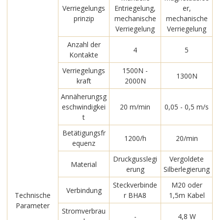
Verriegelungs
Entriegelung,
er,
prinzip
mechanische
mechanische
Verriegelung
Verriegelung
Anzahl der
4
5
Kontakte
Verriegelungs
1500N -
1300N
kraft
2000N
Annäherungsg
eschwindigkei
20 m/min
0,05 - 0,5 m/s
t
Betätigungsfr
1200/h
20/min
equenz
Druckgusslegi
Vergoldete
Material
erung
Silberlegierung
Steckverbinde
M20 oder
Verbindung
Technische
r BHA8
1,5m Kabel
Parameter
Stromverbrau
-
4,8 W