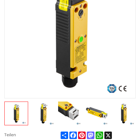
Share
Facebook
Pinterest
Mastodon
WhatsApp
X
Teilen