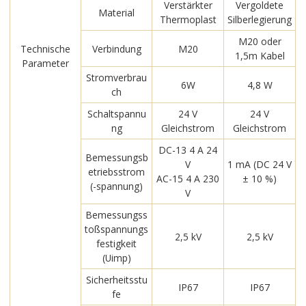
Verstärkter
Vergoldete
Material
Thermoplast
Silberlegierung
M20 oder
Technische
Verbindung
M20
1,5m Kabel
Parameter
Stromverbrau
6W
4,8 W
ch
Schaltspannu
24 V
24 V
ng
Gleichstrom
Gleichstrom
DC-13 4 A 24
Bemessungsb
V
1 mA (DC 24 V
etriebsstrom
AC-15 4 A 230
± 10 %)
(-spannung)
V
Bemessungss
toßspannungs
2,5 kV
2,5 kV
festigkeit
(Uimp)
Sicherheitsstu
IP67
IP67
fe