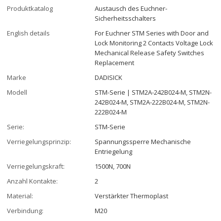
Produktkatalog
Austausch des Euchner-
Sicherheitsschalters
English details
For Euchner STM Series with Door and
Lock Monitoring 2 Contacts Voltage Lock
Mechanical Release Safety Switches
Replacement
Marke
DADISICK
Modell
STM-Serie | STM2A-242B024-M, STM2N-
242B024-M, STM2A-222B024-M, STM2N-
222B024-M
Serie:
STM-Serie
Verriegelungsprinzip:
Spannungssperre Mechanische
Entriegelung
Verriegelungskraft:
1500N, 700N
Anzahl Kontakte:
2
Material:
Verstärkter Thermoplast
Verbindung:
M20