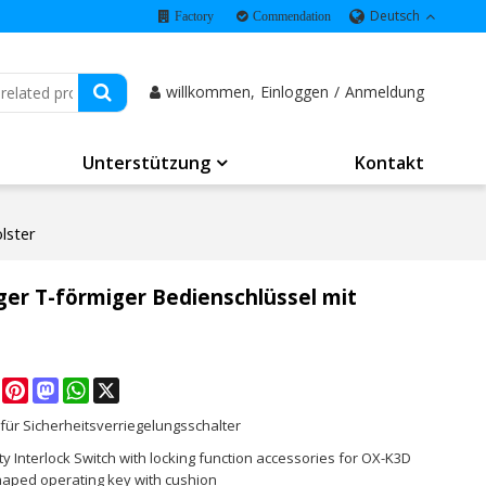
Deutsch
Factory
Commendation
willkommen,
Einloggen
/
Anmeldung
Unterstützung
Kontakt
lster
ger T-förmiger Bedienschlüssel mit
e
Facebook
Pinterest
Mastodon
WhatsApp
X
für Sicherheitsverriegelungsschalter
y Interlock Switch with locking function accessories for OX-K3D
haped operating key with cushion