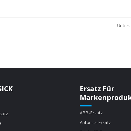
Unterst
SICK
Ersatz Für
Markenprodu
ABB-Ersatz
satz
Autonics-Ersatz
e