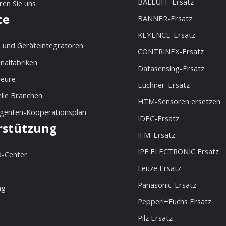
BALLUFF-Ersatz
ren Sie uns
ce
BANNER-Ersatz
KEYENCE-Ersatz
 und Geräteintegratoren
CONTRINEX-Ersatz
nalfabriken
Datasensing-Ersatz
ieure
Euchner-Ersatz
elle Branchen
HTM-Sensoren ersetzen
Agenten-Kooperationsplan
IDEC-Ersatz
rstützung
IFM-Ersatz
IPF ELECTRONIC Ersatz
-Center
Leuze Ersatz
Panasonic-Ersatz
ng
Pepperl+Fuchs Ersatz
Pilz Ersatz