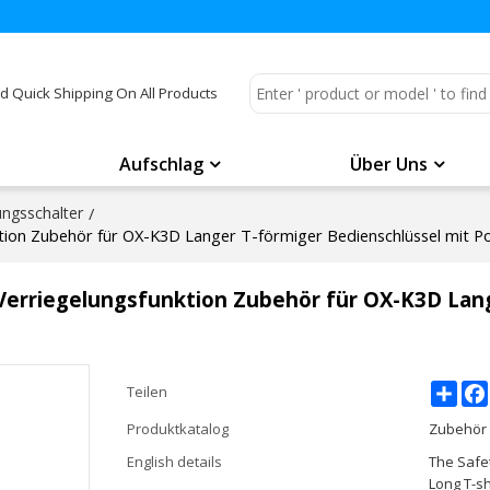
d Quick Shipping On All Products
Aufschlag
Über Uns
ungsschalter
/
ktion Zubehör für OX-K3D Langer T-förmiger Bedienschlüssel mit Po
 Verriegelungsfunktion Zubehör für OX-K3D Lan
Shar
Teilen
Produktkatalog
Zubehör 
English details
The Safet
Long T-s