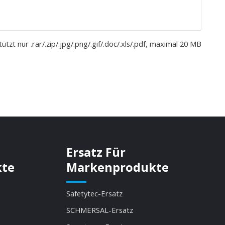
ützt nur .rar/.zip/.jpg/.png/.gif/.doc/.xls/.pdf, maximal 20 MB
Ersatz Für
kte
Markenprodukte
Safetytec-Ersatz
SCHMERSAL-Ersatz