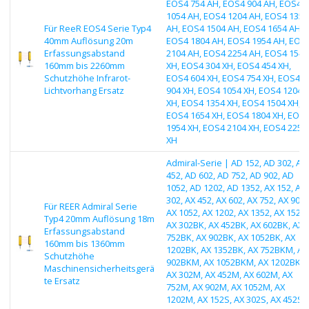
EOS4 754 AH, EOS4 904 AH, EOS4
1054 AH, EOS4 1204 AH, EOS4 1354
Für ReeR EOS4 Serie Typ4
AH, EOS4 1504 AH, EOS4 1654 AH,
40mm Auflösung 20m
EOS4 1804 AH, EOS4 1954 AH, EOS
Erfassungsabstand
2104 AH, EOS4 2254 AH, EOS4 154
160mm bis 2260mm
XH, EOS4 304 XH, EOS4 454 XH,
Schutzhöhe Infrarot-
EOS4 604 XH, EOS4 754 XH, EOS4
Lichtvorhang Ersatz
904 XH, EOS4 1054 XH, EOS4 1204
XH, EOS4 1354 XH, EOS4 1504 XH,
EOS4 1654 XH, EOS4 1804 XH, EOS
1954 XH, EOS4 2104 XH, EOS4 2254
XH
Admiral-Serie | AD 152, AD 302, AD
452, AD 602, AD 752, AD 902, AD
1052, AD 1202, AD 1352, AX 152, AX
302, AX 452, AX 602, AX 752, AX 902,
Für REER Admiral Serie
AX 1052, AX 1202, AX 1352, AX 152B
Typ4 20mm Auflösung 18m
AX 302BK, AX 452BK, AX 602BK, AX
Erfassungsabstand
752BK, AX 902BK, AX 1052BK, AX
160mm bis 1360mm
1202BK, AX 1352BK, AX 752BKM, AX
Schutzhöhe
902BKM, AX 1052BKM, AX 1202BKM
Maschinensicherheitsgerä
AX 302M, AX 452M, AX 602M, AX
te Ersatz
752M, AX 902M, AX 1052M, AX
1202M, AX 152S, AX 302S, AX 452S,