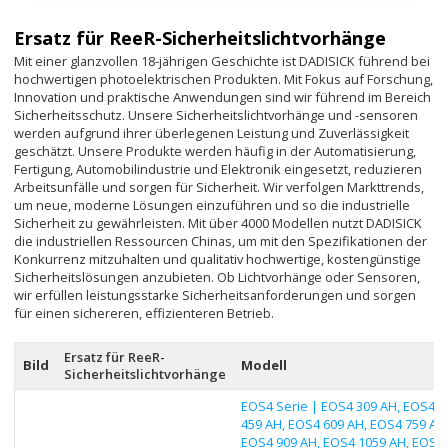
Ersatz für ReeR-Sicherheitslichtvorhänge
Mit einer glanzvollen 18-jährigen Geschichte ist DADISICK führend bei
hochwertigen photoelektrischen Produkten. Mit Fokus auf Forschung,
Innovation und praktische Anwendungen sind wir führend im Bereich
Sicherheitsschutz. Unsere Sicherheitslichtvorhänge und -sensoren
werden aufgrund ihrer überlegenen Leistung und Zuverlässigkeit
geschätzt. Unsere Produkte werden häufig in der Automatisierung,
Fertigung, Automobilindustrie und Elektronik eingesetzt, reduzieren
Arbeitsunfälle und sorgen für Sicherheit. Wir verfolgen Markttrends,
um neue, moderne Lösungen einzuführen und so die industrielle
Sicherheit zu gewährleisten. Mit über 4000 Modellen nutzt DADISICK
die industriellen Ressourcen Chinas, um mit den Spezifikationen der
Konkurrenz mitzuhalten und qualitativ hochwertige, kostengünstige
Sicherheitslösungen anzubieten. Ob Lichtvorhänge oder Sensoren,
wir erfüllen leistungsstarke Sicherheitsanforderungen und sorgen
für einen sichereren, effizienteren Betrieb.
Ersatz für ReeR-
Bild
Modell
Sicherheitslichtvorhänge
EOS4 Serie | EOS4 309 AH, EOS4
459 AH, EOS4 609 AH, EOS4 759 AH
EOS4 909 AH, EOS4 1059 AH, EOS4