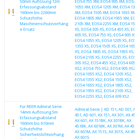
50mm Auflösung 12m
EOS4 755 XM, EOS4 905 XM, EOS4
Erfassungsabstand
1055 XM, EOS4 1205 XM, EOS4 135
160mm bis 2260mm
XM, EOS4 1505 XM, EOS4 1655 XM,
Schutzhöhe
EOS4 1805 XM, EOS4 1955 XM, EOS
Maschinenschutzvorhäng
2105 XM, EOS4 2255 XM, EOS4 155
e Ersatz
XS, EOS4 305 XS, EOS4 455 XS, EOS
605 XS, EOS4 755 XS, EOS4 905 XS,
EOS4 1055 XS, EOS4 1205 XS, EOS4
1355 XS, EOS4 1505 XS, EOS4 1655
XS, EOS4 1805 XS, EOS4 1955 XS,
EOS4 2105 XS, EOS4 2255 XS, EOS4
305 XS2, EOS4 455 XS2, EOS4 605
XS2, EOS4 755 XS2, EOS4 905 XS2,
EOS4 1055 XS2, EOS4 1205 XS2,
EOS4 1355 XS2, EOS4 1505 XS2,
EOS4 1655 XS2, EOS4 1805 XS2,
EOS4 1955 XS2, EOS4 2105 XS2,
EOS4 2255 XS2, EOS4 309 XS2
Für REER Admiral Serie
Admiral-Serie | AD 151, AD 301, AD
14mm Auflösung 5m
451, AD 601, AX 151, AX 301, AX 451,
Erfassungsabstand
AX 601, AX 151BK, AX 301BK, AX
160mm bis 610mm
451BK, AX 601BK, AX 301M, AX 451M
Schutzhöhe
AX 601M, AX 151S, AX 301S, AX 451S
Sicherheitslichtvorhang
AX 601S