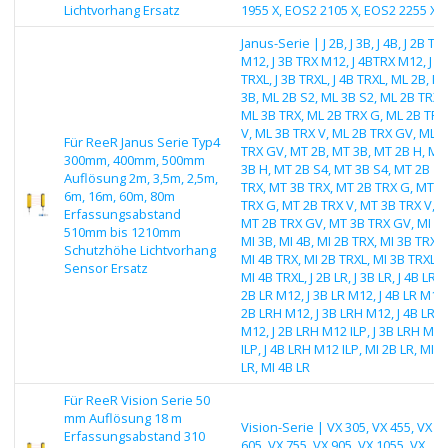
Lichtvorhang Ersatz
1955 X, EOS2 2105 X, EOS2 2255 X
Janus-Serie | J 2B, J 3B, J 4B, J 2B TR
M12, J 3B TRX M12, J 4BTRX M12, J 2
TRXL, J 3B TRXL, J 4B TRXL, ML 2B, M
3B, ML 2B S2, ML 3B S2, ML 2B TRX,
ML 3B TRX, ML 2B TRX G, ML 2B TRX
V, ML 3B TRX V, ML 2B TRX GV, ML 3
Für ReeR Janus Serie Typ4
TRX GV, MT 2B, MT 3B, MT 2B H, MT
300mm, 400mm, 500mm
3B H, MT 2B S4, MT 3B S4, MT 2B
Auflösung 2m, 3,5m, 2,5m,
TRX, MT 3B TRX, MT 2B TRX G, MT 3
6m, 16m, 60m, 80m
TRX G, MT 2B TRX V, MT 3B TRX V,
Erfassungsabstand
MT 2B TRX GV, MT 3B TRX GV, MI 2B
510mm bis 1210mm
MI 3B, MI 4B, MI 2B TRX, MI 3B TRX,
Schutzhöhe Lichtvorhang
MI 4B TRX, MI 2B TRXL, MI 3B TRXL,
Sensor Ersatz
MI 4B TRXL, J 2B LR, J 3B LR, J 4B LR, J
2B LR M12, J 3B LR M12, J 4B LR M12,
2B LRH M12, J 3B LRH M12, J 4B LRH
M12, J 2B LRH M12 ILP, J 3B LRH M12
ILP, J 4B LRH M12 ILP, MI 2B LR, MI 3
LR, MI 4B LR
Für ReeR Vision Serie 50
mm Auflösung 18 m
Vision-Serie | VX 305, VX 455, VX
Erfassungsabstand 310
605, VX 755, VX 905, VX 1055, VX