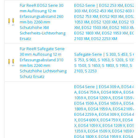
Für ReeR EOS2 Serie 30
EOS2-Serie | EOS2 253 XM, EOS2
mm Auflösung 12 m
303 XM, EOS2 453 XM, EOS2 603 XM
Erfassungsabstand 260
EOS2 753 XM, EOS2 903 XM, EOS2
mm bis 2260 mm
1053 XM, EOS2 1203 XM, EOS2 135
Schutzhöhe XM
XM, EOS2 1503 XM, EOS2 1653 XM,
Sicherheits-Lichtvorhang
EOS2 1803 XM, EOS2 1953 XM, EOS
Ersatz
2103 XM, EOS2 2253 XM
Für ReeR Safegate Serie
30 mm Auflösung 12 m
Safegate-Serie | S 303, S 453, S 60
Erfassungsabstand 310
S 753, S 903, S 1053, S 1203, S 1353
mm bis 2260 mm
S 1503, S 1653, S 1803, S 1953, S
Schutzhöhe Lichtvorhang
2103, S 2253
Schutz Ersatz
EOS4 Serie | EOS4 309 A, EOS4 45
A, EOS4 759 A, EOS4 909 A, EOS4
1059 A, EOS4 1209 A, EOS4 1359 A,
EOS4 1509 A, EOS4 1659 A, EOS4
1809 A, EOS4 1959 A, EOS4 2109 A,
EOS4 2259 A, EOS4 309 X, EOS4 45
X, EOS4 609 X, EOS4 759 X, EOS4 90
X, EOS4 1059 X, EOS4 1209 X, EOS4
1359 X, EOS4 1509 X, EOS4 1659 X,
EOS4 1809 X, EOS4 1959 X, EOS4