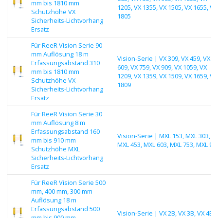
mm bis 1810 mm
1205, VX 1355, VX 1505, VX 1655, VX
Schutzhöhe VX
1805
Sicherheits-Lichtvorhang
Ersatz
Für ReeR Vision Serie 90
mm Auflösung 18 m
Vision-Serie | VX 309, VX 459, VX
Erfassungsabstand 310
609, VX 759, VX 909, VX 1059, VX
mm bis 1810 mm
1209, VX 1359, VX 1509, VX 1659, VX
Schutzhöhe VX
1809
Sicherheits-Lichtvorhang
Ersatz
Für ReeR Vision Serie 30
mm Auflösung 8 m
Erfassungsabstand 160
Vision-Serie | MXL 153, MXL 303,
mm bis 910 mm
MXL 453, MXL 603, MXL 753, MXL 90
Schutzhöhe MXL
Sicherheits-Lichtvorhang
Ersatz
Für ReeR Vision Serie 500
mm, 400 mm, 300 mm
Auflösung 18 m
Erfassungsabstand 500
Vision-Serie | VX 2B, VX 3B, VX 4B
mm bis 900 mm