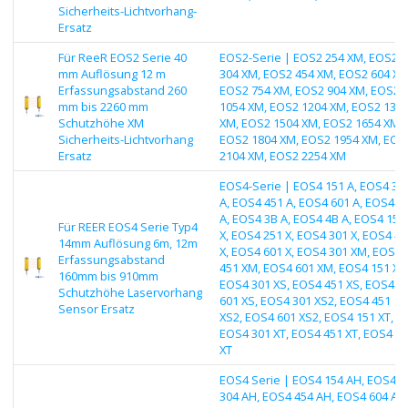
Sicherheits-Lichtvorhang-
Ersatz
Für ReeR EOS2 Serie 40
EOS2-Serie | EOS2 254 XM, EOS2
mm Auflösung 12 m
304 XM, EOS2 454 XM, EOS2 604 XM
Erfassungsabstand 260
EOS2 754 XM, EOS2 904 XM, EOS2
mm bis 2260 mm
1054 XM, EOS2 1204 XM, EOS2 135
Schutzhöhe XM
XM, EOS2 1504 XM, EOS2 1654 XM,
Sicherheits-Lichtvorhang
EOS2 1804 XM, EOS2 1954 XM, EOS
Ersatz
2104 XM, EOS2 2254 XM
EOS4-Serie | EOS4 151 A, EOS4 30
A, EOS4 451 A, EOS4 601 A, EOS4 2
A, EOS4 3B A, EOS4 4B A, EOS4 151
Für REER EOS4 Serie Typ4
X, EOS4 251 X, EOS4 301 X, EOS4 45
14mm Auflösung 6m, 12m
X, EOS4 601 X, EOS4 301 XM, EOS4
Erfassungsabstand
451 XM, EOS4 601 XM, EOS4 151 XS
160mm bis 910mm
EOS4 301 XS, EOS4 451 XS, EOS4
Schutzhöhe Laservorhang
601 XS, EOS4 301 XS2, EOS4 451
Sensor Ersatz
XS2, EOS4 601 XS2, EOS4 151 XT,
EOS4 301 XT, EOS4 451 XT, EOS4 6
XT
EOS4 Serie | EOS4 154 AH, EOS4
304 AH, EOS4 454 AH, EOS4 604 AH