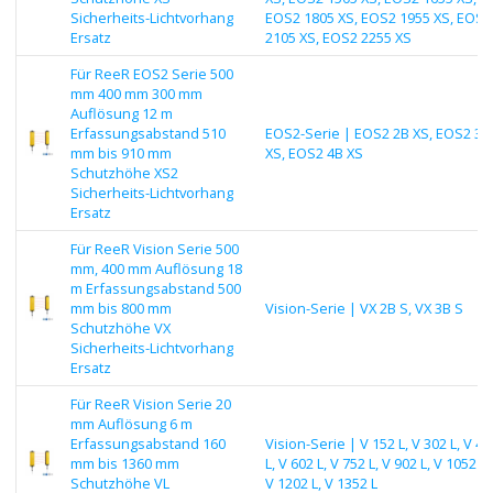
Sicherheits-Lichtvorhang
EOS2 1805 XS, EOS2 1955 XS, EOS2
Ersatz
2105 XS, EOS2 2255 XS
Für ReeR EOS2 Serie 500
mm 400 mm 300 mm
Auflösung 12 m
Erfassungsabstand 510
EOS2-Serie | EOS2 2B XS, EOS2 3B
mm bis 910 mm
XS, EOS2 4B XS
Schutzhöhe XS2
Sicherheits-Lichtvorhang
Ersatz
Für ReeR Vision Serie 500
mm, 400 mm Auflösung 18
m Erfassungsabstand 500
mm bis 800 mm
Vision-Serie | VX 2B S, VX 3B S
Schutzhöhe VX
Sicherheits-Lichtvorhang
Ersatz
Für ReeR Vision Serie 20
mm Auflösung 6 m
Erfassungsabstand 160
Vision-Serie | V 152 L, V 302 L, V 45
mm bis 1360 mm
L, V 602 L, V 752 L, V 902 L, V 1052 L,
Schutzhöhe VL
V 1202 L, V 1352 L