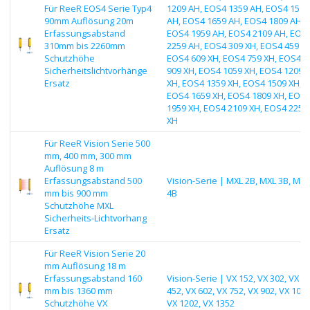
Für ReeR EOS4 Serie Typ4
1209 AH, EOS4 1359 AH, EOS4 1509
90mm Auflösung 20m
AH, EOS4 1659 AH, EOS4 1809 AH,
Erfassungsabstand
EOS4 1959 AH, EOS4 2109 AH, EOS
310mm bis 2260mm
2259 AH, EOS4 309 XH, EOS4 459 XH
Schutzhöhe
EOS4 609 XH, EOS4 759 XH, EOS4
Sicherheitslichtvorhänge
909 XH, EOS4 1059 XH, EOS4 1209
Ersatz
XH, EOS4 1359 XH, EOS4 1509 XH,
EOS4 1659 XH, EOS4 1809 XH, EOS
1959 XH, EOS4 2109 XH, EOS4 2259
XH
Für ReeR Vision Serie 500
mm, 400 mm, 300 mm
Auflösung 8 m
Erfassungsabstand 500
Vision-Serie | MXL 2B, MXL 3B, MXL
mm bis 900 mm
4B
Schutzhöhe MXL
Sicherheits-Lichtvorhang
Ersatz
Für ReeR Vision Serie 20
mm Auflösung 18 m
Erfassungsabstand 160
Vision-Serie | VX 152, VX 302, VX
mm bis 1360 mm
452, VX 602, VX 752, VX 902, VX 1052
Schutzhöhe VX
VX 1202, VX 1352