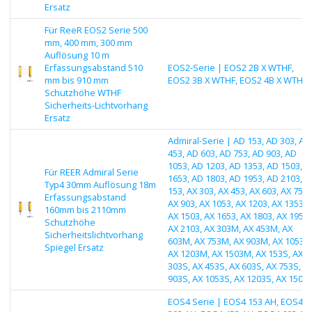
Ersatz
Für ReeR EOS2 Serie 500
mm, 400 mm, 300 mm
Auflösung 10 m
Erfassungsabstand 510
EOS2-Serie | EOS2 2B X WTHF,
mm bis 910 mm
EOS2 3B X WTHF, EOS2 4B X WTHF
Schutzhöhe WTHF
Sicherheits-Lichtvorhang
Ersatz
Admiral-Serie | AD 153, AD 303, AD
453, AD 603, AD 753, AD 903, AD
1053, AD 1203, AD 1353, AD 1503, A
Für REER Admiral Serie
1653, AD 1803, AD 1953, AD 2103, A
Typ4 30mm Auflösung 18m
153, AX 303, AX 453, AX 603, AX 753,
Erfassungsabstand
AX 903, AX 1053, AX 1203, AX 1353,
160mm bis 2110mm
AX 1503, AX 1653, AX 1803, AX 1953,
Schutzhöhe
AX 2103, AX 303M, AX 453M, AX
Sicherheitslichtvorhang
603M, AX 753M, AX 903M, AX 1053M
Spiegel Ersatz
AX 1203M, AX 1503M, AX 153S, AX
303S, AX 453S, AX 603S, AX 753S, A
903S, AX 1053S, AX 1203S, AX 1503
EOS4 Serie | EOS4 153 AH, EOS4