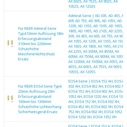
AX 602S, AX 752S, AX 902S, AX
1052S, AX 1202S
Admiral-Serie | AD 305, AD 455, AD
605 AD 755, AD 905, AD 1055, AD
1205, AD 1355, AD 1505, AD 1655, A
Für REER Admiral Serie
1805, AD 1955, AD 2105, AD 2255, A
Typ4 50mm Auflösung 18m
305, AX 455, AX 605, AX 755, AX 905,
Erfassungsabstand
AX 1055, AX 1205, AX 1355, AX 1505,
310mm bis 2260mm
AX 1655, AX 1805, AX 1955, AX 2105,
Schutzhöhe
AX 2255, AX 305M, AX 455M, AX
Maschinenlichtschutz
605M, AX 755M, AX 905M, AX 1055M
Ersatz
AX 1205M, AX 1505M, AX 305S, AX
455S, AX 605S, AX 755S, AX 905S, A
1055S, AX 1205S
EOS4-Serie | EOS4 152 AH, EOS4
Für REER EOS4 Serie Typ4
302 AH, EOS4 452 AH, EOS4 602 AH
20mm Auflösung 20m
EOS4 752 AH, EOS4 902 AH, EOS4
Erfassungsabstand
1052 AH, EOS4 1202 AH, EOS4 1352
160mm bis 1360mm
AH, EOS4 152 XH, EOS4 302 XH,
Schutzhöhe Lichtvorhang
EOS4 452 XH, EOS4 602 XH, EOS4
Sicherheitsgerät Ersatz
752 XH, EOS4 902 XH, EOS4 1052 XH
EOS4 1202 XH, EOS4 1352 XH
EOS4 Serie | EOS4 153 A, EOS4 25