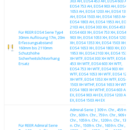
303 AH, EOS4 453 AH, EOS4 603 AH
EOS4 753 AH, EOS4 903 AH, EOS4
1053 AH, EOS4 1203 AH, EOS4 1353
AH, EOS4 1503 AH, EOS4 1653 AH,
EOS4 1803 AH, EOS4 1953 AH, EOS
2103 AH, EOS4 303 XH, EOS4 453 XH
Für REER EOS4 Serie Typ4
EOS4 603 XH, EOS4 753 XH, EOS4
30mm Auflösung 17m, 20m
903 XH, EOS4 1053 XH, EOS4 1203
Erfassungsabstand
XH, EOS4 1353 XH, EOS4 1503 XH,
160mm bis 2110mm
EOS4 1653 XH, EOS4 1803 XH, EOS
Schutzhöhe
1953 XH, EOS4 2103 XH, EOS4 153
Sicherheitslichtvorhang
XH WTF, EOS4 303 XH WTF, EOS4
Ersatz
453 XH WTF, EOS4 603 XH WTF,
EOS4 753 XH WTF, EOS4 903 XH
WTF, EOS4 1053 XH WTF, EOS4 120
XH WTF, EOS4 1353 XH WTF, EOS4
1503 XH WTHF, EOS4 1653 XH WTHF
EOS4 1803 XH WTHF, EOS4 603 AH
EX, EOS4 903 AH EX, EOS4 1203 AH
EX, EOS4 1503 AH EX
Admiral-Serie | 309 n. Chr., 459 n.
Chr., 609 n. Chr., 759 n. Chr., 909 n.
Chr., 1059 n. Chr., 1209 n. Chr., 135
Für REER Admiral Serie
n. Chr., 1509 n. Chr., 1659 n. Chr.,