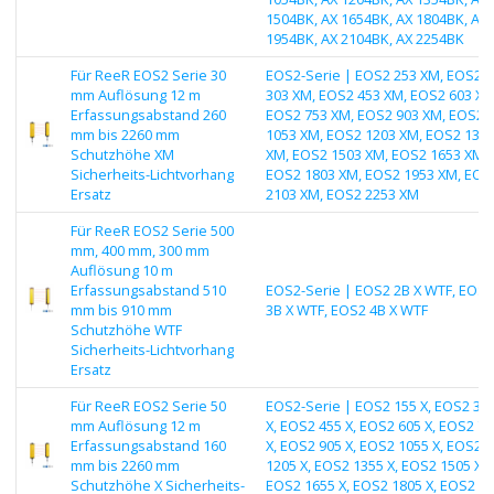
1504BK, AX 1654BK, AX 1804BK, AX
1954BK, AX 2104BK, AX 2254BK
Für ReeR EOS2 Serie 30
EOS2-Serie | EOS2 253 XM, EOS2
mm Auflösung 12 m
303 XM, EOS2 453 XM, EOS2 603 XM
Erfassungsabstand 260
EOS2 753 XM, EOS2 903 XM, EOS2
mm bis 2260 mm
1053 XM, EOS2 1203 XM, EOS2 135
Schutzhöhe XM
XM, EOS2 1503 XM, EOS2 1653 XM,
Sicherheits-Lichtvorhang
EOS2 1803 XM, EOS2 1953 XM, EOS
Ersatz
2103 XM, EOS2 2253 XM
Für ReeR EOS2 Serie 500
mm, 400 mm, 300 mm
Auflösung 10 m
Erfassungsabstand 510
EOS2-Serie | EOS2 2B X WTF, EOS2
mm bis 910 mm
3B X WTF, EOS2 4B X WTF
Schutzhöhe WTF
Sicherheits-Lichtvorhang
Ersatz
Für ReeR EOS2 Serie 50
EOS2-Serie | EOS2 155 X, EOS2 30
mm Auflösung 12 m
X, EOS2 455 X, EOS2 605 X, EOS2 75
Erfassungsabstand 160
X, EOS2 905 X, EOS2 1055 X, EOS2
mm bis 2260 mm
1205 X, EOS2 1355 X, EOS2 1505 X,
Schutzhöhe X Sicherheits-
EOS2 1655 X, EOS2 1805 X, EOS2