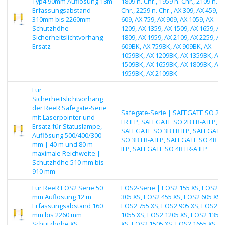
Typ4 90mm Auflösung 18m
1809 n. Chr., 1959 n. Chr., 2109 n.
Erfassungsabstand
Chr., 2259 n. Chr., AX 309, AX 459, A
310mm bis 2260mm
609, AX 759, AX 909, AX 1059, AX
Schutzhöhe
1209, AX 1359, AX 1509, AX 1659, AX
Sicherheitslichtvorhang
1809, AX 1959, AX 2109, AX 2259, AX
Ersatz
609BK, AX 759BK, AX 909BK, AX
1059BK, AX 1209BK, AX 1359BK, AX
1509BK, AX 1659BK, AX 1809BK, AX
1959BK, AX 2109BK
Für
Sicherheitslichtvorhang
der ReeR Safegate-Serie
Safegate-Serie | SAFEGATE SO 2B
mit Laserpointer und
LR ILP, SAFEGATE SO 2B LR-A ILP,
Ersatz für Statuslampe,
SAFEGATE SO 3B LR ILP, SAFEGATE
Auflösung 500/400/300
SO 3B LR-A ILP, SAFEGATE SO 4B L
mm | 40 m und 80 m
ILP, SAFEGATE SO 4B LR-A ILP
maximale Reichweite |
Schutzhöhe 510 mm bis
910 mm
Für ReeR EOS2 Serie 50
EOS2-Serie | EOS2 155 XS, EOS2
mm Auflösung 12 m
305 XS, EOS2 455 XS, EOS2 605 XS,
Erfassungsabstand 160
EOS2 755 XS, EOS2 905 XS, EOS2
mm bis 2260 mm
1055 XS, EOS2 1205 XS, EOS2 1355
Schutzhöhe XS
XS, EOS2 1505 XS, EOS2 1655 XS,