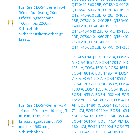
QT10/40-360 2BE, QT12/40-440 2BE
Für ReeR EOS4 Serie Typ4
QT16/40-600 2BE, QT20/40-760 2BE
50mm Auflösung 20m
QT24/40-920 2BE, QT28/40-1080
Erfassungsabstand
2BE, QT32/40-1240 2BE, QT36/40-
160mm bis 2260mm
1400 2BE, QT40/40-1560 2BE,
Schutzhöhe
QT42/40-1640 2BE, QT46/40-1800
Sicherheitslichtvorhänge
2BE, QT50/40-1960 2BE, QT54/40-
Ersatz
2120 2BE, QT58/40-2280 2BE,
QT14/40-520 2BE, QT44/40-1720 2B
EOS4 Serie | EOS4 751 A, EOS4 90
A, EOS4 1051 A, EOS4 1201 A, EOS4
1351 A, EOS4 1501 A, EOS4 1651 A,
EOS4 1801 A, EOS4 1951 A, EOS4
753 A, EOS4 903 A, EOS4 1053 A,
EOS4 1203 A, EOS4 1353 A, EOS4
1503 A, EOS4 1653 A, EOS4 1803 A,
EOS4 1953 A, EOS4 1502 AH, EOS4
1652 AH, EOS4 1802 AH, EOS4 1952
Für ReeR EOS4-Serie Typ 4,
AH, EOS4 1801 X, EOS4 1951 X, EOS
14 mm, 20 mm Auflösung, 5
751 XM, EOS4 901 XM, EOS4 1051
m, 6 m, 12 m, 20 m
XM, EOS4 1201 XM, EOS4 1351 XM,
Erfassungsabstand, 760
EOS4 1501 XM, EOS4 1651 XM, EOS
mm bis 1960 mm,
1801 XM, EOS4 1951 XM, EOS4 751
Schutzhöhen-
XS, EOS4 901 XS, EOS4 1051 XS,