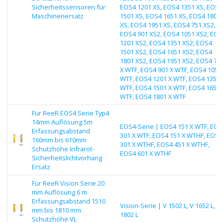
Sicherheitssensoren für
EOS4 1201 XS, EOS4 1351 XS, EOS4
Maschinenersatz
1501 XS, EOS4 1651 XS, EOS4 1801
XS, EOS4 1951 XS, EOS4 751 XS2,
EOS4 901 XS2, EOS4 1051 XS2, EOS
1201 XS2, EOS4 1351 XS2, EOS4
1501 XS2, EOS4 1651 XS2, EOS4
1801 XS2, EOS4 1951 XS2, EOS4 75
X WTF, EOS4 901 X WTF, EOS4 1051
WTF, EOS4 1201 X WTF, EOS4 1351 
WTF, EOS4 1501 X WTF, EOS4 1651 
WTF, EOS4 1801 X WTF
Für ReeR EOS4 Serie Typ4
14mm Auflösung 5m
EOS4-Serie | EOS4 151 X WTF, EOS
Erfassungsabstand
301 X WTF, EOS4 151 X WTHF, EOS4
160mm bis 610mm
301 X WTHF, EOS4 451 X WTHF,
Schutzhöhe Infrarot-
EOS4 601 X WTHF
Sicherheitslichtvorhang
Ersatz
Für ReeR Vision Serie 20
mm Auflösung 6 m
Erfassungsabstand 1510
Vision-Serie | V 1502 L, V 1652 L, V
mm bis 1810 mm
1802 L
Schutzhöhe VL