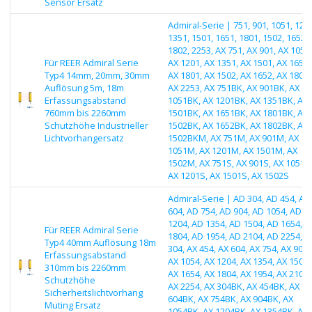
Sensor Ersatz
Admiral-Serie | 751, 901, 1051, 1201
1351, 1501, 1651, 1801, 1502, 1652,
1802, 2253, AX 751, AX 901, AX 1051,
Für REER Admiral Serie
AX 1201, AX 1351, AX 1501, AX 1651,
Typ4 14mm, 20mm, 30mm
AX 1801, AX 1502, AX 1652, AX 1802,
Auflösung 5m, 18m
AX 2253, AX 751BK, AX 901BK, AX
Erfassungsabstand
1051BK, AX 1201BK, AX 1351BK, AX
760mm bis 2260mm
1501BK, AX 1651BK, AX 1801BK, AX
Schutzhöhe Industrieller
1502BK, AX 1652BK, AX 1802BK, AX
Lichtvorhangersatz
1502BKM, AX 751M, AX 901M, AX
1051M, AX 1201M, AX 1501M, AX
1502M, AX 751S, AX 901S, AX 1051S
AX 1201S, AX 1501S, AX 1502S
Admiral-Serie | AD 304, AD 454, AD
604, AD 754, AD 904, AD 1054, AD
1204, AD 1354, AD 1504, AD 1654, A
Für REER Admiral Serie
1804, AD 1954, AD 2104, AD 2254, A
Typ4 40mm Auflösung 18m
304, AX 454, AX 604, AX 754, AX 904,
Erfassungsabstand
AX 1054, AX 1204, AX 1354, AX 1504,
310mm bis 2260mm
AX 1654, AX 1804, AX 1954, AX 2104,
Schutzhöhe
AX 2254, AX 304BK, AX 454BK, AX
Sicherheitslichtvorhang
604BK, AX 754BK, AX 904BK, AX
Muting Ersatz
1054BK, AX 1204BK, AX 1354BK, AX