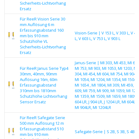
Sicherheits-Lichtvorhang
Ersatz
Für ReeR Vision Serie 30
mm Auflösung 6 m
Erfassungsabstand 160
Vision-Serie | V 153 L, V 303 L, V 45
mm bis 910 mm
L, V 603 L, V 753 L, V 903 L
Schutzhöhe VL
Sicherheits-Lichtvorhang
Ersatz
Janus-Serie | MI 303, MI 453, MI 603
Für ReeR Janus Serie Typ4
MI 753, MI 903, MI 1053, MI 1203, MI
30mm, 40mm, 90mm
304, MI 454, MI 604, MI 754, MI 904,
Auflösung 16m, 60m
MI 1054, MI 1204, MI 1354, MI 1504,
Erfassungsabstand
MI 1654 , MI 1804, MI 309, MI 459, MI
310mm bis 1810mm
609, MI 759, MI 909, MI 1059, MI 120
Schutzhöhe Lichtvorhang
MI 1359, MI 1509, MI 1659, MI 1809, J
Sensor Ersatz
604 LR, J 904 LR, J 1204 LR, MI 604LR,
MI 904LR, MI 1204LR
Für ReeR Safegate Serie
500 mm Auflösung 12 m
Erfassungsabstand 510
Safegate-Serie | S 2B, S 3B, S 4B
mm bis 910 mm