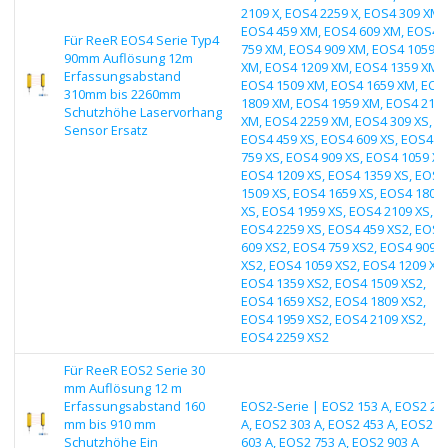
2109 X, EOS4 2259 X, EOS4 309 XM,
EOS4 459 XM, EOS4 609 XM, EOS4
Für ReeR EOS4 Serie Typ4
759 XM, EOS4 909 XM, EOS4 1059
90mm Auflösung 12m
XM, EOS4 1209 XM, EOS4 1359 XM,
Erfassungsabstand
EOS4 1509 XM, EOS4 1659 XM, EOS
310mm bis 2260mm
1809 XM, EOS4 1959 XM, EOS4 210
Schutzhöhe Laservorhang
XM, EOS4 2259 XM, EOS4 309 XS,
Sensor Ersatz
EOS4 459 XS, EOS4 609 XS, EOS4
759 XS, EOS4 909 XS, EOS4 1059 XS
EOS4 1209 XS, EOS4 1359 XS, EOS4
1509 XS, EOS4 1659 XS, EOS4 1809
XS, EOS4 1959 XS, EOS4 2109 XS,
EOS4 2259 XS, EOS4 459 XS2, EOS4
609 XS2, EOS4 759 XS2, EOS4 909
XS2, EOS4 1059 XS2, EOS4 1209 XS2
EOS4 1359 XS2, EOS4 1509 XS2,
EOS4 1659 XS2, EOS4 1809 XS2,
EOS4 1959 XS2, EOS4 2109 XS2,
EOS4 2259 XS2
Für ReeR EOS2 Serie 30
mm Auflösung 12 m
Erfassungsabstand 160
EOS2-Serie | EOS2 153 A, EOS2 25
mm bis 910 mm
A, EOS2 303 A, EOS2 453 A, EOS2
Schutzhöhe Ein
603 A, EOS2 753 A, EOS2 903 A