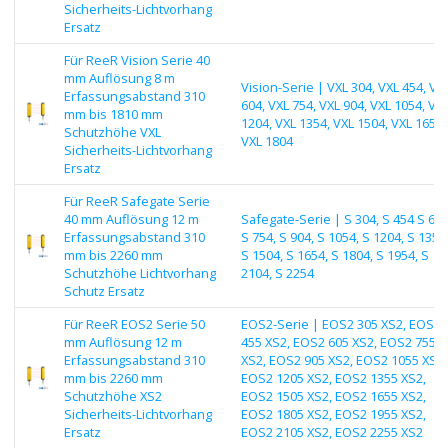
Sicherheits-Lichtvorhang
Ersatz
Für ReeR Vision Serie 40
mm Auflösung 8 m
Vision-Serie | VXL 304, VXL 454, VX
Erfassungsabstand 310
604, VXL 754, VXL 904, VXL 1054, VX
mm bis 1810 mm
1204, VXL 1354, VXL 1504, VXL 1654,
Schutzhöhe VXL
VXL 1804
Sicherheits-Lichtvorhang
Ersatz
Für ReeR Safegate Serie
40 mm Auflösung 12 m
Safegate-Serie | S 304, S 454 S 604
Erfassungsabstand 310
S 754, S 904, S 1054, S 1204, S 1354
mm bis 2260 mm
S 1504, S 1654, S 1804, S 1954, S
Schutzhöhe Lichtvorhang
2104, S 2254
Schutz Ersatz
Für ReeR EOS2 Serie 50
EOS2-Serie | EOS2 305 XS2, EOS2
mm Auflösung 12 m
455 XS2, EOS2 605 XS2, EOS2 755
Erfassungsabstand 310
XS2, EOS2 905 XS2, EOS2 1055 XS2,
mm bis 2260 mm
EOS2 1205 XS2, EOS2 1355 XS2,
Schutzhöhe XS2
EOS2 1505 XS2, EOS2 1655 XS2,
Sicherheits-Lichtvorhang
EOS2 1805 XS2, EOS2 1955 XS2,
Ersatz
EOS2 2105 XS2, EOS2 2255 XS2