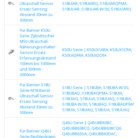
Ultraschall Sensor
S18UIAR, S18UIARQ, S18UIARQPMA,
Ersatz Sensing
S18UUAR, S18UUAR W/30, S18UUARQ
Abstand 30mm zu
300mm
Für Banner K50U
Serie Zylindrischer
M50 Ultraschall-
Näherungsschalter-
K50U-Serie | K50UX1ARA, K50UX1CRA,
Sensor Ersatz-
K50UX2ARA, K50UX2CRA
Erfassungsabstand
100mm bis 1000mm
und 300mm -
3000mm
Für Banner S18U
S18U-Serie | S18UBA, S18UBA W/30,
Serie M18 Barrel
S18UBAQ, S18UBAQPMA, S18UIA,
Ultraschall Sensor
S18UIAQ, S18UUA, S18UUAQ, S18UBA,
Ersatz Sensing
S18UBA W/30, S18UBAQ, S18UBAQPMA,
Abstand 30mm zu
S18UIA, S18UIAQ, S18UUA, S18UUAQ
300mm
Q45U-Serie | Q45UBB63BC,
Q45UBB63BCQ, Q45UBB63BCQ6,
Für Banner Q45U
Q45UBB63DA, Q45UBB63DAC,
Serie Rechteckigen