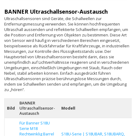
BANNER Ultraschallsensor-Austausch
Ultraschallsensoren sind Geräte, die Schallwellen zur
Entfernungsmessung verwenden. Sie können hochfrequenten
Ultraschall aussenden und reflektierte Schallwellen empfangen, um
die Position und Entfernung von Objekten zu bestimmen. Diese Art
von Sensor wird häufig in verschiedenen Bereichen eingesetzt,
beispielsweise als Rückfahrradar für Kraftfahrzeuge, in industriellen
Messungen, zur Kontrolle des Flüssigkeitsstands usw. Der
Hauptvorteil von Ultraschallsensoren besteht darin, dass sie
unempfindlich auf Lichtverhältnisse reagieren und in verschiedenen
Umgebungen, einschließlich Umgebungen mit Staub, Rauch oder
Nebel, stabil arbeiten können. Einfach ausgedrückt führen
Ultraschallsensoren präzise berührungslose Messungen durch,
indem sie Schallwellen senden und empfangen, um die Umgebung
zu „hören“.
BANNER
Bild
Ultraschallsensor-
Modell
Austausch
Für Banner S18U
Serie M18
Rechtwinklig Barrel
S18U-Serie | S18UBAR, S18UBARQ,