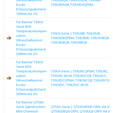
Ersatz
T30UXDAQ8, T30UXDAQPMA
Erfassungsabstand
100mm bis 1m
Für Banner T30UX
Serie M30
Temperaturkompen
T30UX-Serie | T30UXIB, T30UXUB,
sation
T30UXDBQPMA, T30UXDB, T30UXUBQ8,
Ultraschallsensor
T30UXDBQ8, T30UXIBQ8
Ersatz
Erfassungsabstand
200mm bis 2m
Für Banner T30UX
Serie M30
Temperaturkompen
T30UX-Serie | T30UXICQPMA, T30UXIC,
sation
T30UXIC W/30, T30UXUCQ8, T30UXUC,
Ultraschallsensor
T30UXDCQPMA, T30UXICQ8, T30UXDCQ8,
Ersatz
T30UXDC, T30UXUC W/30
Erfassungsabstand
300mm bis 3m
Für Banner QT50U
Serie Zylindrischen
QT50U-Serie | QT50UVR3W-CRFV mit 30,
M56 Chemisch
QT50UDBQ6-CRFV, QT50ULB-CRFV mit 30,