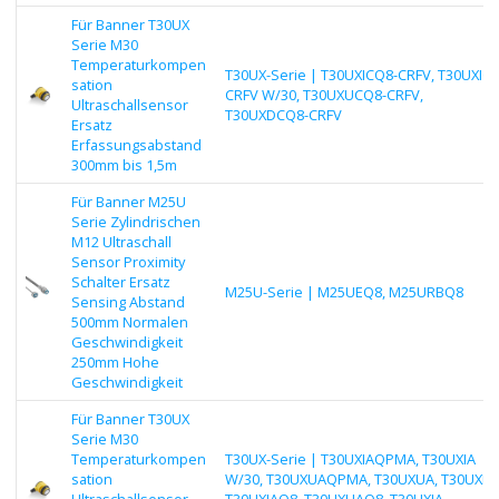
Für Banner T30UX
Serie M30
Temperaturkompen
T30UX-Serie | T30UXICQ8-CRFV, T30UXIC-
sation
CRFV W/30, T30UXUCQ8-CRFV,
Ultraschallsensor
T30UXDCQ8-CRFV
Ersatz
Erfassungsabstand
300mm bis 1,5m
Für Banner M25U
Serie Zylindrischen
M12 Ultraschall
Sensor Proximity
Schalter Ersatz
M25U-Serie | M25UEQ8, M25URBQ8
Sensing Abstand
500mm Normalen
Geschwindigkeit
250mm Hohe
Geschwindigkeit
Für Banner T30UX
Serie M30
Temperaturkompen
T30UX-Serie | T30UXIAQPMA, T30UXIA
sation
W/30, T30UXUAQPMA, T30UXUA, T30UXDA
Ultraschallsensor
T30UXIAQ8, T30UXUAQ8, T30UXIA,