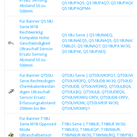
QS18UPAQ5, QS18UPAQ7, QS18UPAQ8,
Abstand 50 zu
QS18UPAQPMA
500mm
Für Banner QS18U
Serie M18
Rechtwinklig
QS18U-Serie | QS18UNAEQ,
Kompakte Hohe
QS18UNAEQ5, QS18UNAQ5, QS18UNAQ5 
Geschwindigkeit
CNBL01, QS18UNAQ7, QS18UPA W/30,
Ultraschall Sensor
QS18UPAE, QS18UPAEQ
Ersatz Sensing
Abstand 50 zu
500mm
Für Banner QT50U
QT50U-Serie | QT50UVR3FQ1, QT50UVR3F
Serie Rechteckigen
QT50UVR3FQ, QT50UDB W/30, QT50UDBQ
Chemikalienbestän
QT50UDB, QT50UVR3WQ, QT50ULBQ6,
digen Ultraschall
QT50ULBQ, QT50ULB, QT50UDBQ6,
Sensor Ersatz
QT50UVR3WQ-CRFV, QT50UDB-CRFV,
Erfassungsabstand
QT50UVR3W, QT50UVR3F W/30,
200mm bis 8m
QT50UVR3WQ1
Für Banner T18U
Serie M18 Opposed
T18U-Serie | T186UE, T186UE W/30,
Mode
T186UEQ, T186UEQP, T18VN6UR,
Ultraschallsensor
T18VN6UR W/30, T18VN6URQ, T18VP6UR,