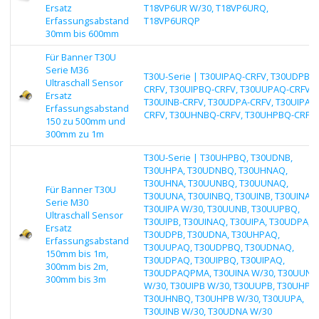
Ersatz
T18VP6UR W/30, T18VP6URQ,
Erfassungsabstand
T18VP6URQP
30mm bis 600mm
Für Banner T30U
Serie M36
T30U-Serie | T30UIPAQ-CRFV, T30UDPBQ
Ultraschall Sensor
CRFV, T30UIPBQ-CRFV, T30UUPAQ-CRFV,
Ersatz
T30UINB-CRFV, T30UDPA-CRFV, T30UIPA-
Erfassungsabstand
CRFV, T30UHNBQ-CRFV, T30UHPBQ-CRFV
150 zu 500mm und
300mm zu 1m
T30U-Serie | T30UHPBQ, T30UDNB,
T30UHPA, T30UDNBQ, T30UHNAQ,
T30UHNA, T30UUNBQ, T30UUNAQ,
Für Banner T30U
T30UUNA, T30UINBQ, T30UINB, T30UINA,
Serie M30
T30UIPA W/30, T30UUNB, T30UUPBQ,
Ultraschall Sensor
T30UIPB, T30UINAQ, T30UIPA, T30UDPA,
Ersatz
T30UDPB, T30UDNA, T30UHPAQ,
Erfassungsabstand
T30UUPAQ, T30UDPBQ, T30UDNAQ,
150mm bis 1m,
T30UDPAQ, T30UIPBQ, T30UIPAQ,
300mm bis 2m,
T30UDPAQPMA, T30UINA W/30, T30UUNB
300mm bis 3m
W/30, T30UIPB W/30, T30UUPB, T30UHPB,
T30UHNBQ, T30UHPB W/30, T30UUPA,
T30UINB W/30, T30UDNA W/30