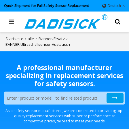
Quick Shipment for Full Safety Sensor Replacement
Deutsch
Startseite
alle
Banner-Ersatz
/
/
/
BANNER Ultraschallsensor-Austausch
A professional manufacturer
specializing in replacement services
for safety sensors.
As a safety sensor manufacturer, we are committed to providing top-
quality replacement services with superior performance at
competitive prices, tailored to meet your needs.