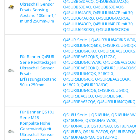
Q45UBB63DACQ, Q45UBB63DACQ6,
Ultraschall Sensor
Q45UBB63DAQ, Q45UBB63DAQ6,
Ersatz Sensing
Q45ULIU64ACR, Q45ULIU64ACR mit 30,
Abstand 100mm-1,4
Q45ULIU64ACRQ, Q45ULIU64ACRQ6,
m und 250mm-3 m
Q45ULIU64BCR, Q45ULIU64BCR mit 30,
Q45ULIU64BCRQ, Q45ULIU64BCRQ6
Q45UR-Serie | Q45UR3LIU64C6KS W30,
Q45UR3LIU64CQ6KS, Q45UR3LIU64CQKS,
Q45UR3LIU64CKQ, Q45UR3BA63CQ6KS,
Für Banner Q45UR
Q45UR3BA63CQKS, Q13C2.0,
Serie Rechteckigen
Q45UR3LIU64C W/30, Q45UR3BA63CQ6KQ
Ultraschall Sensor
Q45UR3BA63CQKQ, Q45UR3LIU64CQ6K,
Ersatz
Q45UR3LIU64CQK, S18C2.0,
Erfassungsabstand
Q45UR3LIU64CK, Q45UR3BA63CQ6K,
50 zu 250mm
M18C2.0, Q45UR3BA63C,
Q45UR3LIU64CQ6, Q45UR3LIU64CQ,
Q45UR3BA63CQ, Q45UR3LIU64C,
Q45UR3BA63CQ6, Q45UR3LIU64CQ6KQ
Für Banner QS18U
QS18U-Serie | QS18UNA, QS18UNA W/30
Serie M18
QS18UNAE, QS18UNAE W/30,
Kompakte Hohe
QS18UNAEQ8, QS18UNAQ, QS18UNAQ8,
Geschwindigkeit
QS18UPA, QS18UPAEQ5, QS18UPAEQ8,
Ultraschall Sensor
QS18UPAEQPMA, QS18UPAQ,
Ersatz Sensing