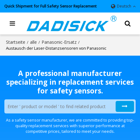
Quick Shipment for Full Safety Sensor Replacement
Deutsch
Startseite
alle
Panasonic-Ersatz
/
/
/
Austausch der Laser-Distanzsensoren von Panasonic
A professional manufacturer
specializing in replacement services
for safety sensors.
As a safety sensor manufacturer, we are committed to providing top-
quality replacement services with superior performance at
competitive prices, tailored to meet your needs.