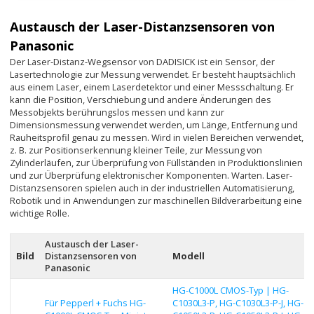
Austausch der Laser-Distanzsensoren von
Panasonic
Der Laser-Distanz-Wegsensor von DADISICK ist ein Sensor, der
Lasertechnologie zur Messung verwendet. Er besteht hauptsächlich
aus einem Laser, einem Laserdetektor und einer Messschaltung. Er
kann die Position, Verschiebung und andere Änderungen des
Messobjekts berührungslos messen und kann zur
Dimensionsmessung verwendet werden, um Länge, Entfernung und
Rauheitsprofil genau zu messen. Wird in vielen Bereichen verwendet,
z. B. zur Positionserkennung kleiner Teile, zur Messung von
Zylinderläufen, zur Überprüfung von Füllständen in Produktionslinien
und zur Überprüfung elektronischer Komponenten. Warten. Laser-
Distanzsensoren spielen auch in der industriellen Automatisierung,
Robotik und in Anwendungen zur maschinellen Bildverarbeitung eine
wichtige Rolle.
Austausch der Laser-
Bild
Distanzsensoren von
Modell
Panasonic
HG-C1000L CMOS-Typ | HG-
Für Pepperl + Fuchs HG-
C1030L3-P, HG-C1030L3-P-J, HG-