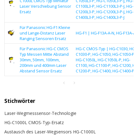
C1000L CMOS Typ Miniatur
C1050L3-P, HG-C1050L3-P-J, HG-
Laser Verschiebung Sensor
C1100L3-P, HG-C1100L3-P-J, HG-
Ersatz
C1200L3-P, HG-C1200L3-P-J, HG-
C1400L3-P, HG-C1400L3-P-J
Für Panasonic HG-F1 Kleine
und Lange-Distanz Laser
HG-F1 | HG-F13A-A-N, HG-F13A-A-
Ranging Sensoren Ersatz
Für Panasonic HG-C CMOS
HG-C CMOS-Typ | HG-C1030, HG-
Typ Messen Mitte Abstand
C1030-P, HG-C1050, HG-C1050-P,
30mm, 50mm, 100mm,
HG-C1050L, HG-C1050L-P, HG-
200mm und 400mm Laser
C1100, HG-C1100-P, HG-C1200, HG
Abstand Sensor Ersatz
C1200-P, HG-C1400, HG-C1400-P
Stichwörter
Laser-Wegmesssensor-Technologie
HG-C1000L CMOS-Typ-Ersatz
Austausch des Laser-Wegsensors HG-C1000L