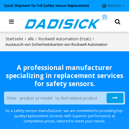
Quick Shipment for Full Safety Sensor Replacement
Deutsch
Startseite
alle
Rockwell Automation-Ersatz
/
/
/
Austausch von Sicherheitskanten von Rockwell Automation
A professional manufacturer
specializing in replacement services
for safety sensors.
As a safety sensor manufacturer, we are committed to providing top-
quality replacement services with superior performance at
competitive prices, tailored to meet your needs.