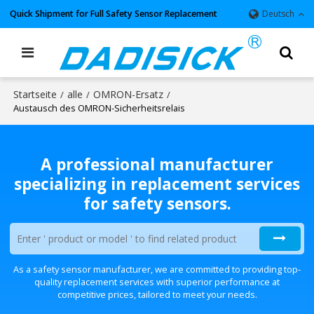
Quick Shipment for Full Safety Sensor Replacement
Deutsch
Startseite
alle
OMRON-Ersatz
/
/
/
Austausch des OMRON-Sicherheitsrelais
A professional manufacturer
specializing in replacement services
for safety sensors.
As a safety sensor manufacturer, we are committed to providing top-
quality replacement services with superior performance at
competitive prices, tailored to meet your needs.