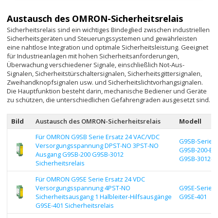
Austausch des OMRON-Sicherheitsrelais
Sicherheitsrelais sind ein wichtiges Bindeglied zwischen industriellen
Sicherheitsgeräten und Steuerungssystemen und gewährleisten
eine nahtlose Integration und optimale Sicherheitsleistung. Geeignet
für Industrieanlagen mit hohen Sicherheitsanforderungen,
Überwachung verschiedener Signale, einschließlich Not-Aus-
Signalen, Sicherheitstürschaltersignalen, Sicherheitsgittersignalen,
Zweihandknopfsignalen usw. und Sicherheitslichtvorhangsignalen.
Die Hauptfunktion besteht darin, mechanische Bediener und Geräte
zu schützen, die unterschiedlichen Gefahrengraden ausgesetzt sind.
Bild
Austausch des OMRON-Sicherheitsrelais
Modell
Für OMRON G9SB Serie Ersatz 24 VAC/VDC
G9SB-Serie |
Versorgungsspannung DPST-NO 3PST-NO
G9SB-200-B,
Ausgang G9SB-200 G9SB-3012
G9SB-3012-A
Sicherheitsrelais
Für OMRON G9SE Serie Ersatz 24 VDC
Versorgungsspannung 4PST-NO
G9SE-Serie |
Sicherheitsausgang 1 Halbleiter-Hilfsausgänge
G9SE-401
G9SE-401 Sicherheitsrelais