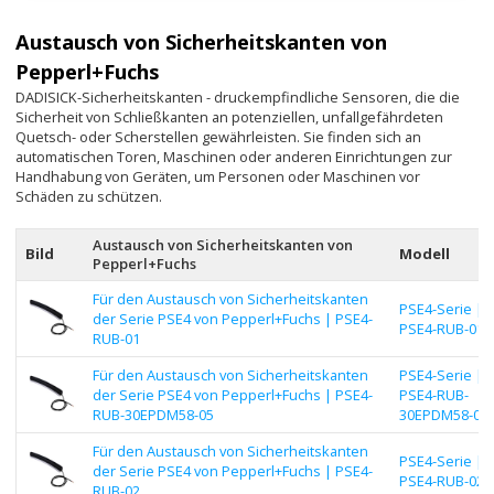
Austausch von Sicherheitskanten von
Pepperl+Fuchs
DADISICK-Sicherheitskanten - druckempfindliche Sensoren, die die
Sicherheit von Schließkanten an potenziellen, unfallgefährdeten
Quetsch- oder Scherstellen gewährleisten. Sie finden sich an
automatischen Toren, Maschinen oder anderen Einrichtungen zur
Handhabung von Geräten, um Personen oder Maschinen vor
Schäden zu schützen.
Austausch von Sicherheitskanten von
Bild
Modell
Pepperl+Fuchs
Für den Austausch von Sicherheitskanten
PSE4-Serie |
der Serie PSE4 von Pepperl+Fuchs | PSE4-
PSE4-RUB-01
RUB-01
Für den Austausch von Sicherheitskanten
PSE4-Serie |
der Serie PSE4 von Pepperl+Fuchs | PSE4-
PSE4-RUB-
RUB-30EPDM58-05
30EPDM58-05
Für den Austausch von Sicherheitskanten
PSE4-Serie |
der Serie PSE4 von Pepperl+Fuchs | PSE4-
PSE4-RUB-02
RUB-02