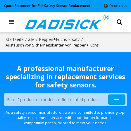
Quick Shipment for Full Safety Sensor Replacement
Deutsch
Startseite
alle
Pepperl+Fuchs Ersatz
/
/
/
Austausch von Sicherheitskanten von Pepperl+Fuchs
A professional manufacturer
specializing in replacement services
for safety sensors.
As a safety sensor manufacturer, we are committed to providing top-
quality replacement services with superior performance at
competitive prices, tailored to meet your needs.