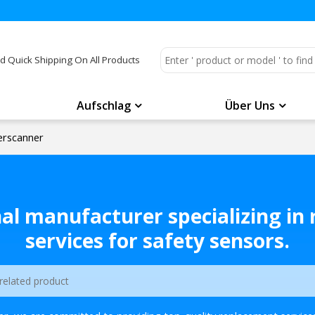
d Quick Shipping On All Products
Aufschlag
Über Uns
serscanner
nal manufacturer specializing in
services for safety sensors.