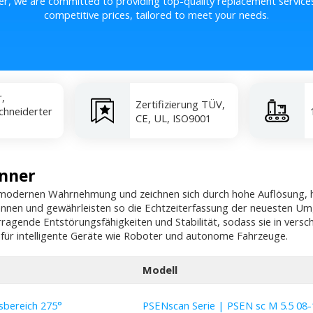
er, we are committed to providing top-quality replacement service
competitive prices, tailored to meet your needs.
r,
Zertifizierung TÜV,
hneiderter
CE, UL, ISO9001
anner
r modernen Wahrnehmung und zeichnen sich durch hohe Auflösung, 
annen und gewährleisten so die Echtzeiterfassung der neuesten 
ragende Entstörungsfähigkeiten und Stabilität, sodass sie in ver
 für intelligente Geräte wie Roboter und autonome Fahrzeuge.
Modell
sbereich 275°
PSENscan Serie | PSEN sc M 5.5 08-