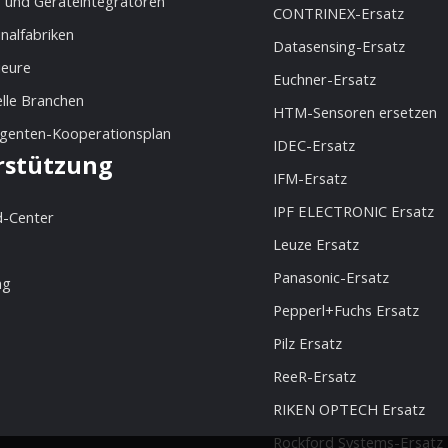
 und Geräteintegratoren
CONTRINEX-Ersatz
nalfabriken
Datasensing-Ersatz
ieure
Euchner-Ersatz
elle Branchen
HTM-Sensoren ersetzen
Agenten-Kooperationsplan
IDEC-Ersatz
rstützung
IFM-Ersatz
IPF ELECTRONIC Ersatz
-Center
Leuze Ersatz
Panasonic-Ersatz
ng
Pepperl+Fuchs Ersatz
Pilz Ersatz
ReeR-Ersatz
RIKEN OPTECH Ersatz
Rockford Systems-Ersatz