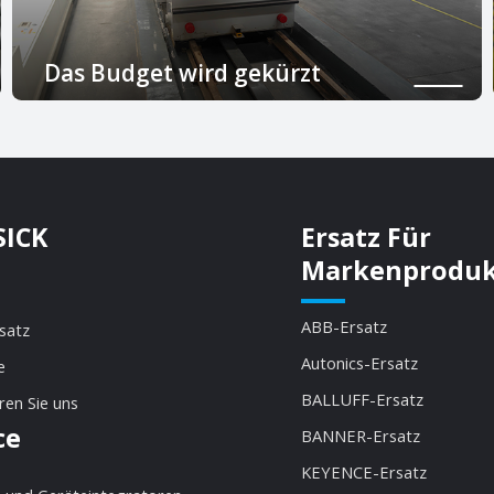
Das Budget wird gekürzt
Das Einkaufsbudget ändert sich und eine neue
Marke wird zum Vergleich ausgewählt
SICK
Ersatz Für
Markenprodu
ABB-Ersatz
satz
Autonics-Ersatz
e
BALLUFF-Ersatz
ren Sie uns
ce
BANNER-Ersatz
KEYENCE-Ersatz