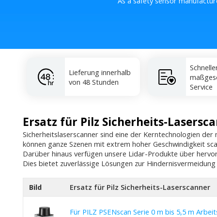
As a safety sensor manufactur
Schnelle
Lieferung innerhalb
maßgesc
von 48 Stunden
Service
Ersatz für Pilz Sicherheits-Lasersc
Sicherheitslaserscanner sind eine der Kerntechnologien de
können ganze Szenen mit extrem hoher Geschwindigkeit sc
Darüber hinaus verfügen unsere Lidar-Produkte über hervor
Dies bietet zuverlässige Lösungen zur Hindernisvermeidung
Bild
Ersatz für Pilz Sicherheits-Laserscanner
Für PILZ PSENscan Serie 0 m bis 5,5 m Arbeit