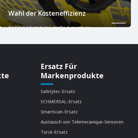
Wahl der Kosteneffizienz
DADISICK bietet eine große Auswahl an
Kategorien, gute Qualität und höhere
Kosteneffizienz
Ersatz Für
kte
Markenprodukte
Safetytec-Ersatz
SCHMERSAL-Ersatz
Smartscan-Ersatz
Austausch von Telemecanique-Sensoren
Turck-Ersatz