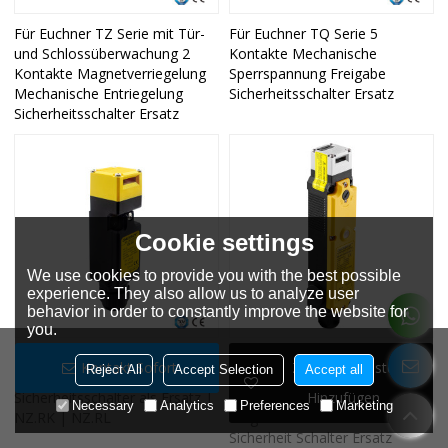
Für Euchner TZ Serie mit Tür-
Für Euchner TQ Serie 5
und Schlossüberwachung 2
Kontakte Mechanische
Kontakte Magnetverriegelung
Sperrspannung Freigabe
Mechanische Entriegelung
Sicherheitsschalter Ersatz
Sicherheitsschalter Ersatz
Cookie settings
We use cookies to provide you with the best possible
experience. They also allow us to analyze user
behavior in order to constantly improve the website for
you.
Für Euchner NZ Serie 2 oder 4
Für Euchner STA Serie mit Tür
Kontakt Sofort
Zur Wunschliste
Reject All
Accept Selection
Accept all
Kontaktpositions-
und Schloss Überwachung 4
Hinzufügen
Sicherheitsschalter als Ersatz |
Kontakte Mechanische Schloss
Necessary
Analytics
Preferences
Marketing
NZ.RK | NZ.RL
Magnetventil Release
Sicherheit Schalter Ersatz