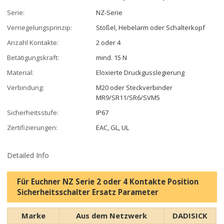
Serie:
NZ-Serie
Verriegelungsprinzip:
Stößel, Hebelarm oder Schalterkopf
Anzahl Kontakte:
2 oder 4
Betätigungskraft:
mind. 15 N
Material:
Eloxierte Druckgusslegierung
Verbindung:
M20 oder Steckverbinder
MR9/SR11/SR6/SVM5
Sicherheitsstufe:
IP67
Zertifizierungen:
EAC, GL, UL
Detailed Info
Für Euchner NZ Serie 2 oder 4 Kontakte Position
Sicherheitsschalter Ersatz Parameter
Marke
Aus dem Netzwerk
DADISICK