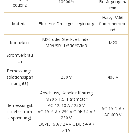
10000/h
Betätigungen/
equenz
min
Harz, PA66
Material
Eloxierte Druckgusslegierung
flammhemme
nd
M20 oder Steckverbinder
Konnektor
M20
MR9/SR11/SR6/SVM5
Stromverbrau
—
—
ch
Bemessungsi
solationsspan
250 V
400 V
nung (Ui)
Anschluss, Kabeleinführung
M20 x 1,5, Parameter
Bemessungsb
AC-12: 10 A / 230 V
AC-15: 2 A /
etriebsstrom
AC-15: 6 A / 230 V ODER 4 A /
AC 400 V
(-spannung)
230 V
DC-13: 6 A / 24 V ODER 4 A /
24 V