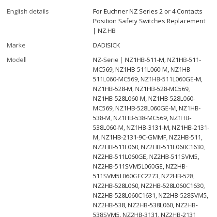
English details
For Euchner NZ Series 2 or 4 Contacts
Position Safety Switches Replacement
| NZ.HB
Marke
DADISICK
Modell
NZ-Serie | NZ1HB-511-M, NZ1HB-511-
MC569, NZ1HB-511L060-M, NZ1HB-
511L060-MC569, NZ1HB-511L060GE-M,
NZ1HB-528-M, NZ1HB-528-MC569,
NZ1HB-528L060-M, NZ1HB-528L060-
MC569, NZ1HB-528L060GE-M, NZ1HB-
538-M, NZ1HB-538-MC569, NZ1HB-
538L060-M, NZ1HB-3131-M, NZ1HB-2131-
M, NZ1HB-2131-9C-GMMF, NZ2HB-511,
NZ2HB-511L060, NZ2HB-511L060C1630,
NZ2HB-511L060GE, NZ2HB-511SVM5,
NZ2HB-511SVM5L060GE, NZ2HB-
511SVM5L060GEC2273, NZ2HB-528,
NZ2HB-528L060, NZ2HB-528L060C1630,
NZ2HB-528L060C1631, NZ2HB-528SVM5,
NZ2HB-538, NZ2HB-538L060, NZ2HB-
538SVM5, NZ2HB-3131, NZ2HB-2131