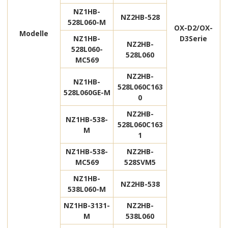
NZ1HB-
NZ2HB-528
528L060-M
OX-D2/OX-
Modelle
NZ1HB-
D3
Serie
NZ2HB-
528L060-
528L060
MC569
NZ2HB-
NZ1HB-
528L060C163
528L060GE-M
0
NZ2HB-
NZ1HB-538-
528L060C163
M
1
NZ1HB-538-
NZ2HB-
MC569
528SVM5
NZ1HB-
NZ2HB-538
538L060-M
NZ1HB-3131-
NZ2HB-
M
538L060