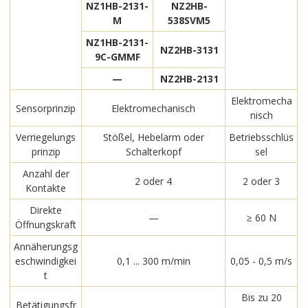
NZ1HB-2131-
NZ2HB-
M
538SVM5
NZ1HB-2131-
NZ2HB-3131
9C-GMMF
—
NZ2HB-2131
Elektromecha
Sensorprinzip
Elektromechanisch
nisch
Verriegelungs
Stößel, Hebelarm oder
Betriebsschlüs
prinzip
Schalterkopf
sel
Anzahl der
2 oder 4
2 oder 3
Kontakte
Direkte
—
≥ 60 N
Öffnungskraft
Annäherungsg
eschwindigkei
0,1 ... 300 m/min
0,05 - 0,5 m/s
t
Bis zu 20
Betätigungsfr