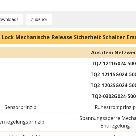
ownloads
Zubehör
 Lock Mechanische Release Sicherheit Schalter Er
Aus dem Netzwe
TQ2-1211G024-500
TQ2-1211SG024-50
TQ2-1202SG024-50
TQ2-0302G024-500
Sensorprinzip
Ruhestromprinzip
Spannungssperre Mecha
erriegelungsprinzip
Entriegelung