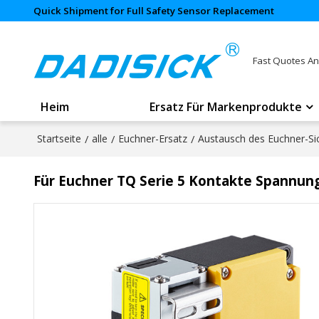
Quick Shipment for Full Safety Sensor Replacement
Fast Quotes An
Heim
Ersatz Für Markenprodukte
Startseite
/
alle
/
Euchner-Ersatz
/
Austausch des Euchner-Sic
Für Euchner TQ Serie 5 Kontakte Spannung