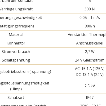
Anzahl der Kontakte
5
Verriegelungskraft
300 N
erungsgeschwindigkeit
0,05 - 1 m/s
etätigungsfrequenz
900/h
Material
Verstärkter Thermopl
Konnektor
Anschlusskabel
Stromverbrauch
2,7 W
Schaltspannung
24 V Gleichstrom
AC-15 1 A (125 V)
sbetriebsstrom (-spannung)
DC-13 1 A (24 V)
gsstoßspannungsfestigkeit
2,5 kV
(Uimp)
Schutzart
IP67
gstemperatur im Betrieb
-25°C - 50 °C