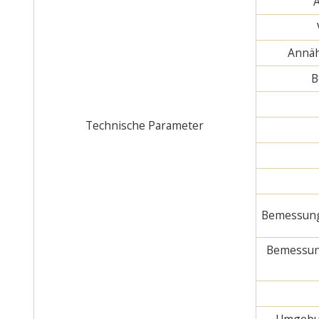
Annäh
B
Technische Parameter
Bemessung
Bemessun
Umgebun