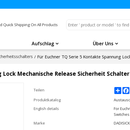
d Quick Shipping On All Products
Aufschlag
Über Uns
herheitsschalters
/
Für Euchner TQ Serie 5 Kontakte Spannung Lock
 Lock Mechanische Release Sicherheit Schalter
Shar
Teilen
Produktkatalog
Austausc
English details
For Euch
Switches
Marke
DADISIC