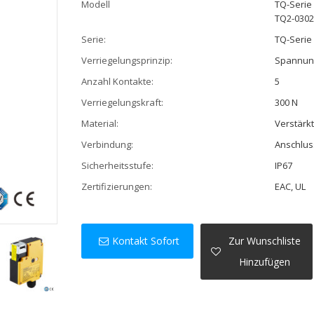
Modell
TQ-Serie
TQ2-030
Serie:
TQ-Serie
Verriegelungsprinzip:
Spannung
Anzahl Kontakte:
5
Verriegelungskraft:
300 N
Material:
Verstärk
Verbindung:
Anschlus
Sicherheitsstufe:
IP67
Zertifizierungen:
EAC, UL
Kontakt Sofort
Zur Wunschliste
Hinzufügen