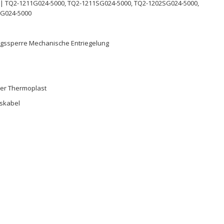
 | TQ2-1211G024-5000, TQ2-1211SG024-5000, TQ2-1202SG024-5000,
2G024-5000
ssperre Mechanische Entriegelung
ter Thermoplast
skabel