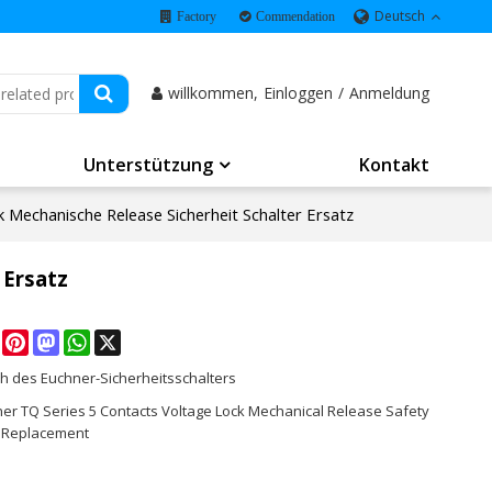
Deutsch
Factory
Commendation
willkommen,
Einloggen
/
Anmeldung
Unterstützung
Kontakt
 Mechanische Release Sicherheit Schalter Ersatz
 Ersatz
e
Facebook
Pinterest
Mastodon
WhatsApp
X
h des Euchner-Sicherheitsschalters
ner TQ Series 5 Contacts Voltage Lock Mechanical Release Safety
 Replacement
K