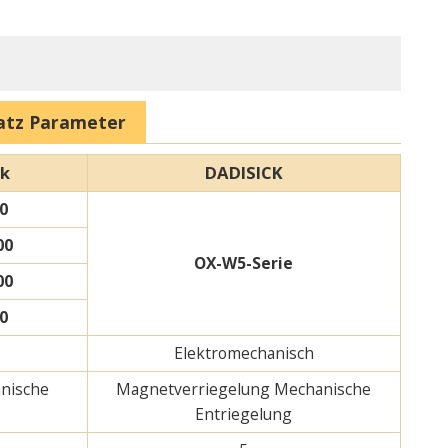
satz Parameter
rk
DADISICK
0
00
OX-W5-Serie
00
0
Elektromechanisch
nische
Magnetverriegelung Mechanische
Entriegelung