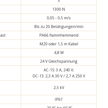
5
1300 N
0,05 - 0,5 m/s
Bis zu 20 Betätigungen/min
ast
PA66 flammhemmend
M20 oder 1,5 m Kabel
4,8 W
24 V Gleichspannung
AC-15: 3 A, 240 V;
DC-13: 2,3 A 30 V / 2,7 A 250 V
2,5 kV
IP67
-20 ℃ bis 60 ℃