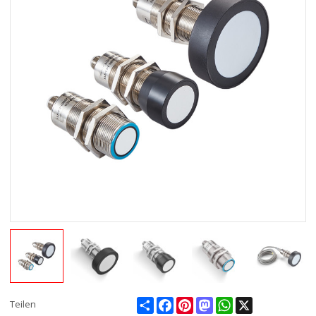
Share
Facebook
Pinterest
Mastodon
WhatsApp
X
Teilen