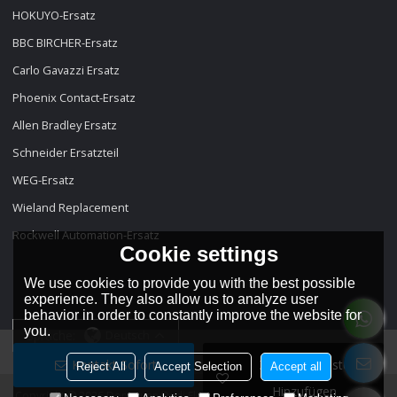
HOKUYO-Ersatz
BBC BIRCHER-Ersatz
Carlo Gavazzi Ersatz
Phoenix Contact-Ersatz
Allen Bradley Ersatz
Schneider Ersatzteil
WEG-Ersatz
Wieland Replacement
Rockwell Automation-Ersatz
Cookie settings
We use cookies to provide you with the best possible
experience. They also allow us to analyze user
behavior in order to constantly improve the website for
you.
Sprache:
Deutsch
Kontakt Sofort
Zur Wunschliste
Reject All
Accept Selection
Accept all
Hinzufügen
Copyright © 2026
Dongguan Dadi Electronic Technology Co., Ltd
Support