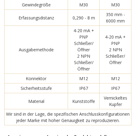
Gewindegröße
M30
M30
350 mm -
Erfassungsdistanz
0,290 - 8 m
6000 mm
4-20 mA +
PNP
4-20 mA +
Schließer/
PNP
Ausgabemethode
Öffner
2 NPN
2 NPN
Schließer/
Schließer/
Öffner
Öffner
Konnektor
M12
M12
Sicherheitsstufe
IP67
IP67
Vernickeltes
Material
Kunststoffe
Kupfer
Wir sind in der Lage, die spezifischen Anschlusskonfigurationen
jeder Marke mit hoher Genauigkeit zu reproduzieren.