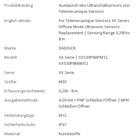
Produktkatalog
Austausch des Ultraschallsensors von
Telemecanique Sensors
English details
For Telemecanique Sensors XX Series
Diffuse Mode Ultrasonic Sensors
Replacement | Sensing Range 0.290 to
8 m
Marke
DADISICK
Modell
XX-Serie | XXS30P8APM12,
XXS30P8NNM12
Serie:
XX Serie
Größe:
M30
Erfassungsreichweite:
0,290 - 8 m
Ausgabemethode:
4-20 mA + PNP Schließer/Öffner 2 NPN
Schließer/Öffner
Verbindungstyp:
M12
Sicherheitsstufe:
IP67
Material:
Kunststoffe