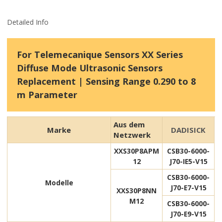
Detailed Info
For Telemecanique Sensors XX Series
Diffuse Mode Ultrasonic Sensors
Replacement | Sensing Range 0.290 to 8
m Parameter
Aus dem
Marke
DADISICK
Netzwerk
XXS30P8APM
CSB30-6000-
12
J70-IE5-V15
CSB30-6000-
Modelle
J70-E7-V15
XXS30P8NN
M12
CSB30-6000-
J70-E9-V15