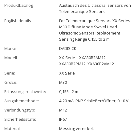
Produktkatalog
Austausch des Ultraschallsensors von
Telemecanique Sensors
English details
For Telemecanique Sensors XX Series
M30 Diffuse Mode Swivel Head
Ultrasonic Sensors Replacement
Sensing Range 0.155 to 2 m
Marke
DADISICK
Modell
XX-Serie | XXA30B2AM12,
XXA30B2PM12, XXA30B2VM12
Serie:
XX Serie
Größe:
M30
Erfassungsreichweite:
0,155 - 2 m
Ausgabemethode:
4-20 mA, PNP Schließer/Öffner, 0-10 V
Verbindungstyp:
M12
Sicherheitsstufe:
IP67
Material:
Messing vernickelt