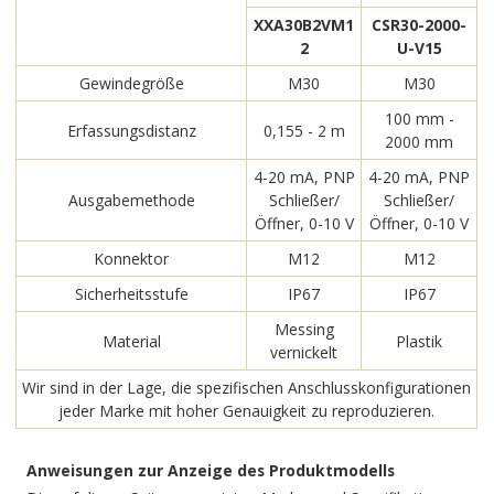
XXA30B2VM1
CSR30-2000-
2
U-V15
Gewindegröße
M30
M30
100 mm -
Erfassungsdistanz
0,155 - 2 m
2000 mm
4-20 mA, PNP
4-20 mA, PNP
Ausgabemethode
Schließer/
Schließer/
Öffner, 0-10 V
Öffner, 0-10 V
Konnektor
M12
M12
Sicherheitsstufe
IP67
IP67
Messing
Material
Plastik
vernickelt
Wir sind in der Lage, die spezifischen Anschlusskonfigurationen
jeder Marke mit hoher Genauigkeit zu reproduzieren.
Anweisungen zur Anzeige des Produktmodells