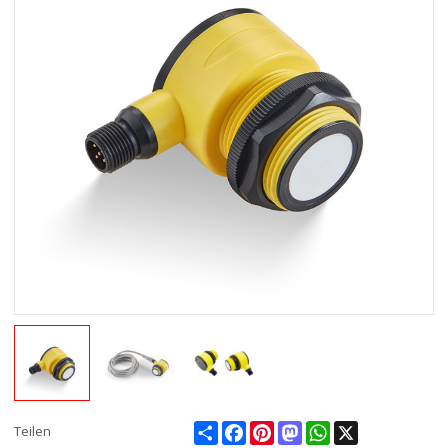
Share
Facebook
Pinterest
Mastodon
WhatsApp
X
Teilen