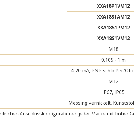
XXA18P1VM12
XXA18S1AM12
XXA18S1PM12
XXA18S1VM12
M18
0,105 - 1 m
4-20 mA, PNP Schließer/Öffn
M12
IP67, IP65
Messing vernickelt, Kunststof
pezifischen Anschlusskonfigurationen jeder Marke mit hoher G