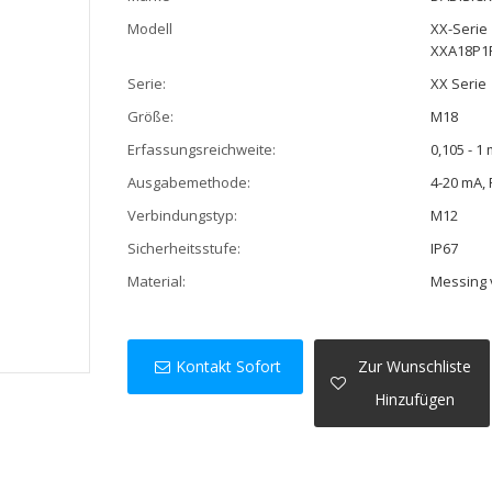
Modell
XX-Serie
XXA18P1
Serie:
XX Serie
Größe:
M18
Erfassungsreichweite:
0,105 - 1
Ausgabemethode:
4-20 mA, 
Verbindungstyp:
M12
Sicherheitsstufe:
IP67
Material:
Messing v
Kontakt Sofort
Zur Wunschliste
Hinzufügen