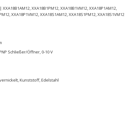
 | XXA18B1AM12, XXA18B1PM12, XXA18B1VM12, XXA18P1AM12,
PM12, XXA18P1VM12, XXA18S1AM12, XXA18S1PM12, XXA18S1VM12
 m
PNP Schließer/Öffner, 0-10 V
ernickelt, Kunststoff, Edelstahl