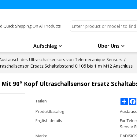
d Quick Shipping On All Products
Aufschlag
Über Uns
Austausch des Ultraschallsensors von Telemecanique Sensors
/
raschallsensor Ersatz Schaltabstand 0,105 bis 1 m M12 Anschluss
Mit 90° Kopf Ultraschallsensor Ersatz Schaltab
Shar
Teilen
Produktkatalog
Austausc
English details
For Tele
Sensor R
Marke
DADISIC