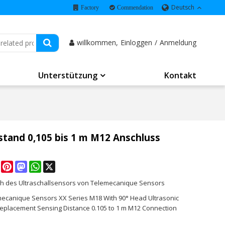
Deutsch
Factory
Commendation
willkommen,
Einloggen
/
Anmeldung
Unterstützung
Kontakt
stand 0,105 bis 1 m M12 Anschluss
e
Facebook
Pinterest
Mastodon
WhatsApp
X
h des Ultraschallsensors von Telemecanique Sensors
mecanique Sensors XX Series M18 With 90° Head Ultrasonic
eplacement Sensing Distance 0.105 to 1 m M12 Connection
K