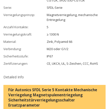
CG1/2K, SFDL-S5D-CG1/2K
Serie:
SFDL-Serie
Verriegelungsprinzip:
Magnetverriegelung, mechanische
Entriegelung
Anzahl Kontakte:
5
Verriegelungskraft:
≥ 1300 N
Material:
Zink, Polyamid 66
Verbindung:
M20 oder G1/2
Sicherheitsstufe:
IP67
Zertifizierungen:
CE, UKCA, UL, S-Zeichen, CCC, RoHS
Detailed Info
Für Autonics SFDL Serie 5 Kontakte Mechanische
Verriegelung Magnetspulenentriegelung
Sicherheitstürverriegelungsschalter
Ersatzparameter