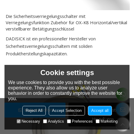
Die Sicherheitsverriegelungsschalter mit
Verriegelungsfunktion Zubehör für OX-K8 Horizontal/vertikal
verstellbarer Betätigungsschlüssel
DADISICK ist ein professioneller Hersteller von
Sicherheitsverriegelungsschaltern mit soliden
Produktherstellungskapazitäten.
Cookie settings
We use cookies to provide you with the best possible
experience. They also allow us to analyze user
behavior in order to constantly improve the website for
you.
Kontakt Sofort
Zur Wunschliste
Reject All
Accept Selection
Accept all
Hinzufügen
Necessary
Analytics
Preferences
Marketing