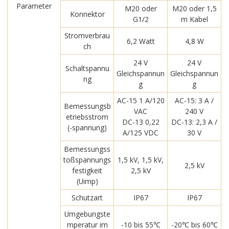
Parameter
M20 oder
M20 oder 1,5
Konnektor
G1/2
m Kabel
Stromverbrau
6,2 Watt
4,8 W
ch
24 V
24 V
Schaltspannu
Gleichspannun
Gleichspannun
ng
g
g
AC-15 1 A/120
AC-15: 3 A /
Bemessungsb
VAC
240 V
etriebsstrom
DC-13 0,22
DC-13: 2,3 A /
(-spannung)
A/125 VDC
30 V
Bemessungss
toßspannungs
1,5 kV, 1,5 kV,
2,5 kV
festigkeit
2,5 kV
(Uimp)
Schutzart
IP67
IP67
Umgebungste
mperatur im
-10 bis 55℃
-20℃ bis 60℃