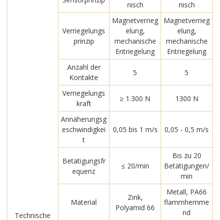
nisch
nisch
Magnetverrieg
Magnetverrieg
Verriegelungs
elung,
elung,
prinzip
mechanische
mechanische
Entriegelung
Entriegelung
Anzahl der
5
5
Kontakte
Verriegelungs
≥ 1.300 N
1300 N
kraft
Annäherungsg
eschwindigkei
0,05 bis 1 m/s
0,05 - 0,5 m/s
t
Bis zu 20
Betätigungsfr
≤ 20/min
Betätigungen/
equenz
min
Metall, PA66
Zink,
Material
flammhemme
Polyamid 66
nd
Technische