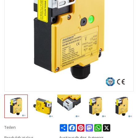
Share
Facebook
Pinterest
Mastodon
WhatsApp
X
Teilen
Produktkatalog
Austausch des Autonics-