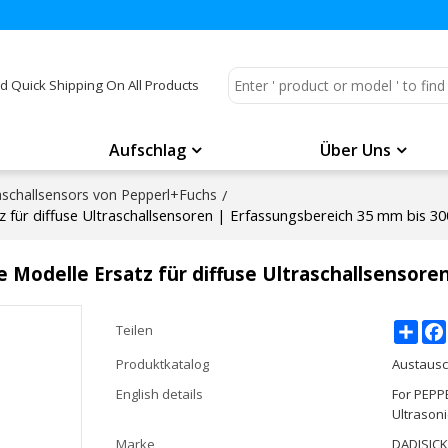
d Quick Shipping On All Products
Aufschlag
Über Uns
aschallsensors von Pepperl+Fuchs
/
für diffuse Ultraschallsensoren | Erfassungsbereich 35 mm bis 
Modelle Ersatz für diffuse Ultraschallsensore
Shar
Teilen
Produktkatalog
Austausc
English details
For PEPP
Ultrason
Marke
DADISIC