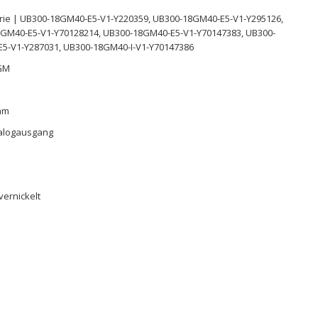
ie | UB300-18GM40-E5-V1-Y220359, UB300-18GM40-E5-V1-Y295126,
GM40-E5-V1-Y70128214, UB300-18GM40-E5-V1-Y70147383, UB300-
5-V1-Y287031, UB300-18GM40-I-V1-Y70147386
8GM
 mm
alogausgang
vernickelt