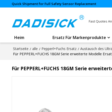
Quick Shipment for Full Safety Sensor Replacement
Fast Quotes An
Heim
Ersatz Für Markenprodukte
Startseite
/
alle
/
Pepperl+Fuchs Ersatz
/
Austausch des Ultr
Für PEPPERL+FUCHS 18GM Serie erweiterte Modelle Ersatz 
Für PEPPERL+FUCHS 18GM Serie erweiterte 