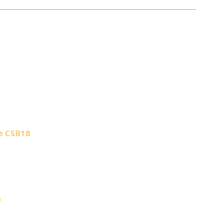
ie CSB18
n