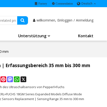
Deutsch
Factory
Commendation
willkommen,
Einloggen
/
Anmeldung
Unterstützung
Kontakt
300 mm
n | Erfassungsbereich 35 mm bis 300 mm
e
Facebook
Pinterest
Mastodon
WhatsApp
X
h des Ultraschallsensors von Pepperl+Fuchs
ERL+FUCHS 18GM Series Expanded Models Diffuse Mode
ic Sensors Replacement | Sensing Range 35 mm to 300 mm
K