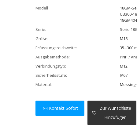
Modell
18GM-Ser
UB300-18
18GM40-E
Serie:
Serie 1
Größe:
M18
Erfassungsreichweite:
35...300
Ausgabemethode:
PNP / An
Verbindungstyp:
M12
Sicherheitsstufe:
IP67
Material:
Messing 
Kontakt Sofort
Zur Wunschliste
Hinzufügen