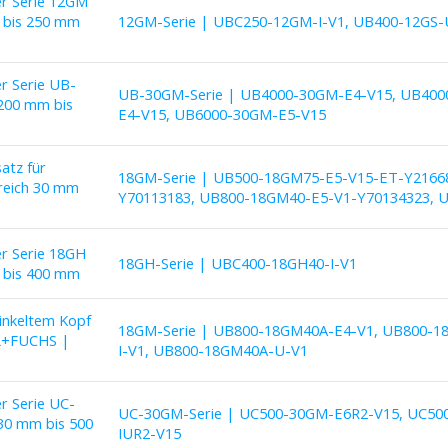
er Serie 12GM
 bis 250 mm
12GM-Serie | UBC250-12GM-I-V1, UB400-12GS-
er Serie UB-
UB-30GM-Serie | UB4000-30GM-E4-V15, UB400
200 mm bis
E4-V15, UB6000-30GM-E5-V15
atz für
18GM-Serie | UB500-18GM75-E5-V15-ET-Y2166
reich 30 mm
Y70113183, UB800-18GM40-E5-V1-Y70134323, 
er Serie 18GH
18GH-Serie | UBC400-18GH40-I-V1
 bis 400 mm
inkeltem Kopf
18GM-Serie | UB800-18GM40A-E4-V1, UB800-1
RL+FUCHS |
I-V1, UB800-18GM40A-U-V1
er Serie UC-
UC-30GM-Serie | UC500-30GM-E6R2-V15, UC50
30 mm bis 500
IUR2-V15