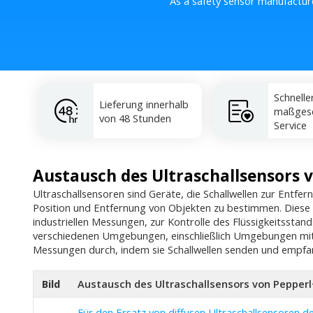
As a safety sensor manufactur
Schnelle
Lieferung innerhalb
maßgesc
von 48 Stunden
Service
Austausch des Ultraschallsensors 
Ultraschallsensoren sind Geräte, die Schallwellen zur Entf
Position und Entfernung von Objekten zu bestimmen. Diese Ar
industriellen Messungen, zur Kontrolle des Flüssigkeitsstand
verschiedenen Umgebungen, einschließlich Umgebungen mit S
Messungen durch, indem sie Schallwellen senden und empf
Bild
Austausch des Ultraschallsensors von Pepper
Für den Ersatz von diffusen Ultraschallsensoren d