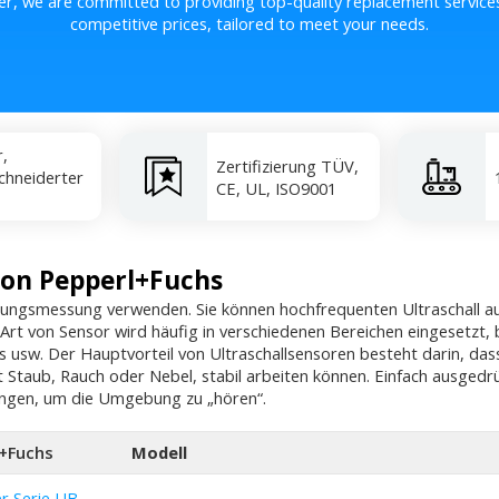
er, we are committed to providing top-quality replacement service
competitive prices, tailored to meet your needs.
r,
Zertifizierung TÜV,
hneiderter
CE, UL, ISO9001
von Pepperl+Fuchs
ernungsmessung verwenden. Sie können hochfrequenten Ultraschall a
t von Sensor wird häufig in verschiedenen Bereichen eingesetzt, be
s usw. Der Hauptvorteil von Ultraschallsensoren besteht darin, dass
taub, Rauch oder Nebel, stabil arbeiten können. Einfach ausgedrü
angen, um die Umgebung zu „hören“.
l+Fuchs
Modell
er Serie UB-