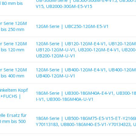
UB-30GM-Serie | UB500-30GM-E4-V15, UB500-
 80 mm bis
V15, UB2000-30GM-E5-V15
er Serie 12GM
12GM-Serie | UBC250-12GM-E5-V1
 bis 250 mm
er Serie 12GM
12GM-Serie | UB120-12GM-E4-V1, UB120-12GM-
 bis 120 mm
UB120-12GM-U-V1, UB200-12GM-E4-V1, UB200-
UB200-12GM-U-V1
er Serie 12GM
12GM-Serie | UB400-12GM-E4-V1, UB400-12GM-
 bis 400 mm
UB400-12GM-U-V1
inkeltem Kopf
18GM-Serie | UB300-18GM40A-E4-V1, UB300-1
RL+FUCHS |
I-V1, UB300-18GM40A-U-V1
e Ersatz für
18GM-Serie | UB500-18GM75-E5-V15-ET-Y2166
30 mm bis 500
Y70113183, UB800-18GM40-E5-V1-Y70134323, 