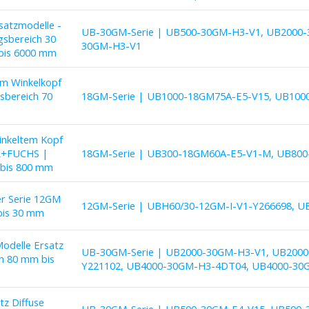
satzmodelle -
UB-30GM-Serie | UB500-30GM-H3-V1, UB2000-
gsbereich 30
30GM-H3-V1
bis 6000 mm
em Winkelkopf
sbereich 70
18GM-Serie | UB1000-18GM75A-E5-V15, UB100
inkeltem Kopf
RL+FUCHS |
18GM-Serie | UB300-18GM60A-E5-V1-M, UB80
 bis 800 mm
er Serie 12GM
12GM-Serie | UBH60/30-12GM-I-V1-Y266698, 
bis 30 mm
odelle Ersatz
UB-30GM-Serie | UB2000-30GM-H3-V1, UB200
ch 80 mm bis
Y221102, UB4000-30GM-H3-4DT04, UB4000-30
tz Diffuse