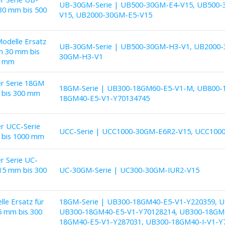
UB-30GM-Serie | UB500-30GM-E4-V15, UB500-
30 mm bis 500
V15, UB2000-30GM-E5-V15
odelle Ersatz
UB-30GM-Serie | UB500-30GM-H3-V1, UB2000-
ch 30 mm bis
30GM-H3-V1
0 mm
er Serie 18GM
18GM-Serie | UB300-18GM60-E5-V1-M, UB800-
 bis 300 mm
18GM40-E5-V1-Y70134745
er UCC-Serie
UCC-Serie | UCC1000-30GM-E6R2-V15, UCC100
 bis 1000 mm
er Serie UC-
15 mm bis 300
UC-30GM-Serie | UC300-30GM-IUR2-V15
e Ersatz für
18GM-Serie | UB300-18GM40-E5-V1-Y220359, 
35 mm bis 300
UB300-18GM40-E5-V1-Y70128214, UB300-18GM4
18GM40-E5-V1-Y287031, UB300-18GM40-I-V1-Y