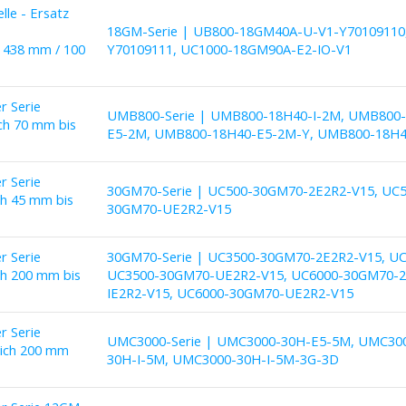
le - Ersatz
18GM-Serie | UB800-18GM40A-U-V1-Y70109110
 438 mm / 100
Y70109111, UC1000-18GM90A-E2-IO-V1
r Serie
UMB800-Serie | UMB800-18H40-I-2M, UMB800
h 70 mm bis
E5-2M, UMB800-18H40-E5-2M-Y, UMB800-18H
r Serie
30GM70-Serie | UC500-30GM70-2E2R2-V15, UC5
h 45 mm bis
30GM70-UE2R2-V15
r Serie
30GM70-Serie | UC3500-30GM70-2E2R2-V15, UC
h 200 mm bis
UC3500-30GM70-UE2R2-V15, UC6000-30GM70-2
IE2R2-V15, UC6000-30GM70-UE2R2-V15
r Serie
UMC3000-Serie | UMC3000-30H-E5-5M, UMC30
ich 200 mm
30H-I-5M, UMC3000-30H-I-5M-3G-3D