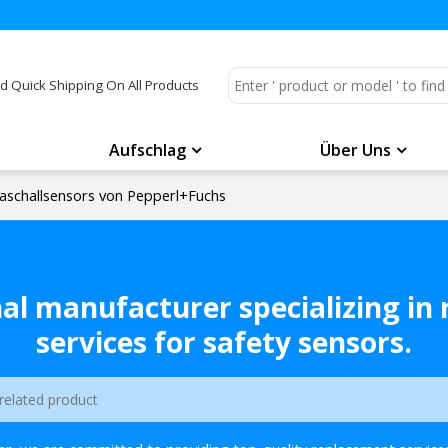
d Quick Shipping On All Products
Aufschlag
Über Uns
aschallsensors von Pepperl+Fuchs
nal manufacturer specializing in
services for safety sensors.