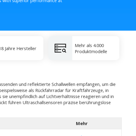
s with superior performance at
Mehr als 4.000
18 Jahre Hersteller
Produktmodelle
ussenden und reflektierte Schallwellen empfangen, um die
ispielsweise als Rückfahrradar für Kraftfahrzeuge, in
 sie unempfindlich auf Lichtverhältnisse reagieren und in
ckt führen Ultraschallsensoren präzise berührungslose
Mehr