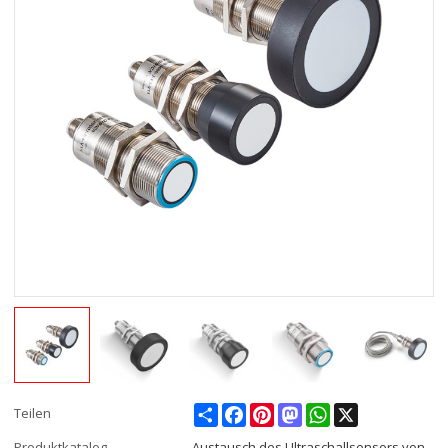
Share
Facebook
Pinterest
Mastodon
WhatsApp
X
Teilen
Produktkatalog
Austausch des Ultraschallsensors von