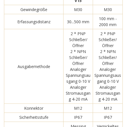
V15
Gewindegröße
M30
M30
100 mm -
Erfassungsdistanz
30...500 mm
2000 mm
2 * PNP
2 * PNP
Schließer/
Schließer/
Öffner
Öffner
2 * NPN
2 * NPN
Schließer/
Schließer/
Öffner
Öffner
Ausgabemethode
Analoger
Analoger
Spannungsau
Spannungsaus
sgang 0-10 V
gang 0-10 V
Analoger
Analoger
Stromausgan
Stromausgan
g 4-20 mA
g 4-20 mA
Konnektor
M12
M12
Sicherheitsstufe
IP67
IP67
Messing
Vernickeltes