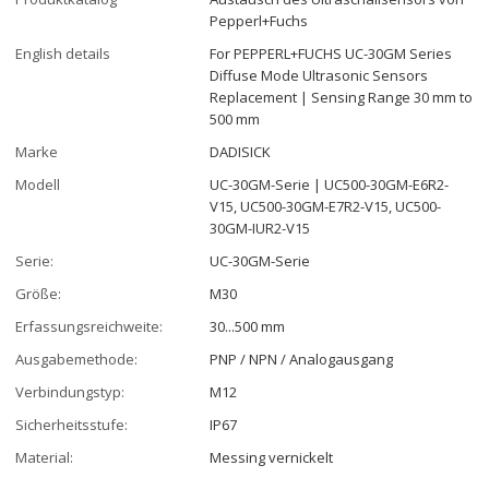
Pepperl+Fuchs
English details
For PEPPERL+FUCHS UC-30GM Series
Diffuse Mode Ultrasonic Sensors
Replacement | Sensing Range 30 mm to
500 mm
Marke
DADISICK
Modell
UC-30GM-Serie | UC500-30GM-E6R2-
V15, UC500-30GM-E7R2-V15, UC500-
30GM-IUR2-V15
Serie:
UC-30GM-Serie
Größe:
M30
Erfassungsreichweite:
30...500 mm
Ausgabemethode:
PNP / NPN / Analogausgang
Verbindungstyp:
M12
Sicherheitsstufe:
IP67
Material:
Messing vernickelt