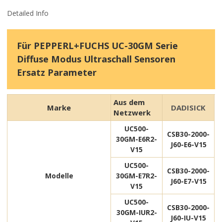
Detailed Info
Für PEPPERL+FUCHS UC-30GM Serie
Diffuse Modus Ultraschall Sensoren
Ersatz Parameter
Aus dem
Marke
DADISICK
Netzwerk
UC500-
CSB30-2000-
30GM-E6R2-
J60-E6-V15
V15
UC500-
CSB30-2000-
Modelle
30GM-E7R2-
J60-E7-V15
V15
UC500-
CSB30-2000-
30GM-IUR2-
J60-IU-V15