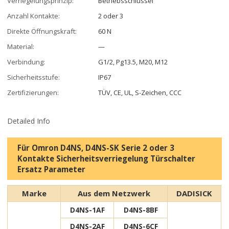
Verriegelungsprinzip:
Betriebsschlüssel
Anzahl Kontakte:
2 oder 3
Direkte Öffnungskraft:
60 N
Material:
—
Verbindung:
G1/2, Pg13.5, M20, M12
Sicherheitsstufe:
IP67
Zertifizierungen:
TÜV, CE, UL, S-Zeichen, CCC
Detailed Info
Für Omron D4NS, D4NS-SK Serie 2 oder 3
Kontakte Sicherheitsverriegelung Türschalter
Ersatz Parameter
Marke
Aus dem Netzwerk
DADISICK
D4NS-1AF
D4NS-8BF
D4NS-2AF
D4NS-6CF