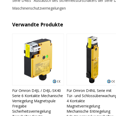
Serie D4BS
Austausch des Sicherheitstürschalters der Serie
Maschinenschutzverriegelungen
Verwandte Produkte
Für Omron D4JL / D4JL-SK40
Für Omron D4NL Serie mit
Serie 6 Kontakte Mechanische
Tür- und Schlossüberwachun
Verriegelung Magnetspule
4 Kontakte
Freigabe
Magnetverriegelung
Sicherheitsverriegelung
Mechanische Entriegelung