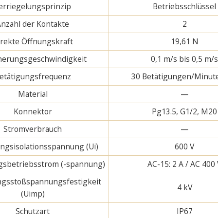
erriegelungsprinzip
Betriebsschlüssel
Anzahl der Kontakte
2
irekte Öffnungskraft
19,61 N
erungsgeschwindigkeit
0,1 m/s bis 0,5 m/
etätigungsfrequenz
30 Betätigungen/Minut
Material
—
Konnektor
Pg13.5, G1/2, M20
Stromverbrauch
—
gsisolationsspannung (Ui)
600 V
sbetriebsstrom (-spannung)
AC-15: 2 A / AC 400
gsstoßspannungsfestigkeit
4 kV
(Uimp)
Schutzart
IP67