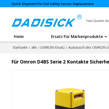
Quick Shipment for Full Safety Sensor Replacement
Fast Quotes An
Heim
Ersatz Für Markenprodukte
Startseite
/
alle
/
OMRON-Ersatz
/
Austausch des OMRON-Sic
Für Omron D4BS Serie 2 Kontakte Sicherhe