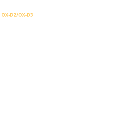
ie OX-D2/OX-D3
n