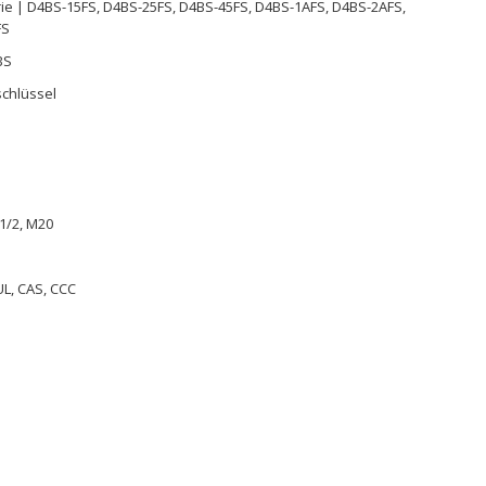
ie | D4BS-15FS, D4BS-25FS, D4BS-45FS, D4BS-1AFS, D4BS-2AFS,
FS
BS
schlüssel
1/2, M20
UL, CAS, CCC