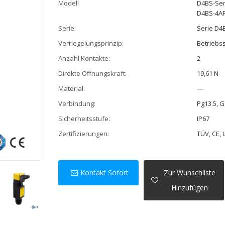
Modell
D4BS-Ser
D4BS-4A
Serie:
Serie D4
Verriegelungsprinzip:
Betriebs
Anzahl Kontakte:
2
Direkte Öffnungskraft:
19,61 N
Material:
—
Verbindung:
Pg13.5, G
Sicherheitsstufe:
IP67
Zertifizierungen:
TÜV, CE, 
Kontakt Sofort
Zur Wunschliste
Hinzufügen