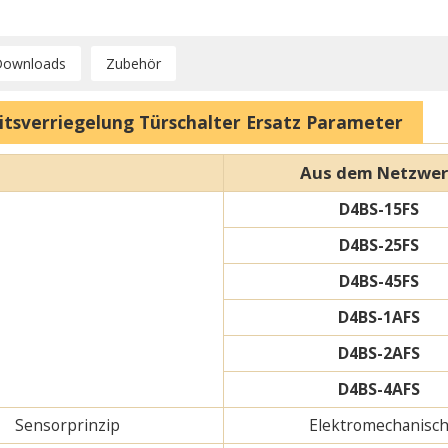
Downloads
Zubehör
itsverriegelung Türschalter Ersatz Parameter
Aus dem Netzwe
D4BS-15FS
D4BS-25FS
D4BS-45FS
D4BS-1AFS
D4BS-2AFS
D4BS-4AFS
Sensorprinzip
Elektromechanisc