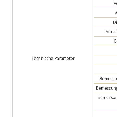
V
D
Annäh
B
Technische Parameter
Bemessun
Bemessung
Bemessun