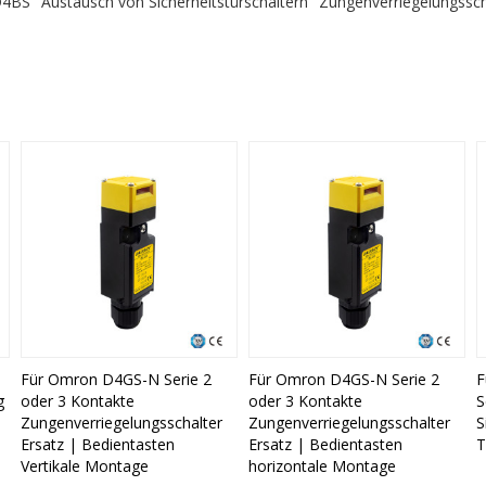
 D4BS
Austausch von Sicherheitstürschaltern
Zungenverriegelungssc
Für Omron D4GS-N Serie 2
Für Omron D4GS-N Serie 2
F
g
oder 3 Kontakte
oder 3 Kontakte
S
Zungenverriegelungsschalter
Zungenverriegelungsschalter
S
Ersatz | Bedientasten
Ersatz | Bedientasten
T
Vertikale Montage
horizontale Montage