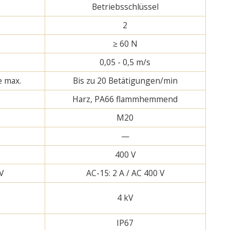
Betriebsschlüssel
2
≥ 60 N
s
0,05 - 0,5 m/s
e max.
Bis zu 20 Betätigungen/min
Harz, PA66 flammhemmend
M20
—
400 V
 V
AC-15: 2 A / AC 400 V
4 kV
IP67