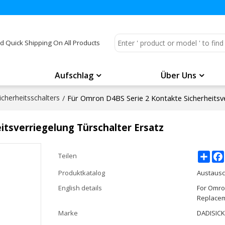
d Quick Shipping On All Products
Aufschlag
Über Uns
herheitsschalters
/
Für Omron D4BS Serie 2 Kontakte Sicherheitsve
itsverriegelung Türschalter Ersatz
Shar
Teilen
Produktkatalog
Austausc
English details
For Omro
Replace
Marke
DADISIC