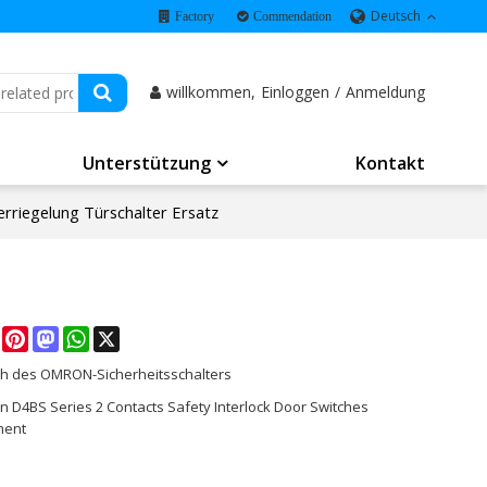
Deutsch
Factory
Commendation
willkommen,
Einloggen
/
Anmeldung
Unterstützung
Kontakt
rriegelung Türschalter Ersatz
e
Facebook
Pinterest
Mastodon
WhatsApp
X
h des OMRON-Sicherheitsschalters
n D4BS Series 2 Contacts Safety Interlock Door Switches
ment
K