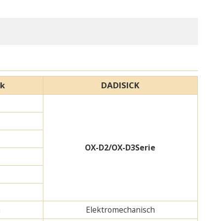
rk
DADISICK
OX-D2/OX-D3
Serie
h
Elektromechanisch