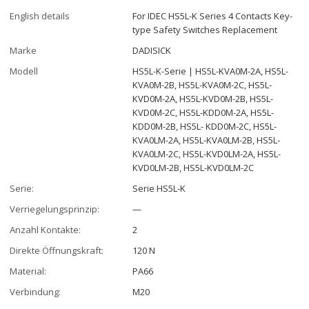
English details
For IDEC HS5L-K Series 4 Contacts Key-
type Safety Switches Replacement
Marke
DADISICK
Modell
HS5L-K-Serie | HS5L-KVA0M-2A, HS5L-
KVA0M-2B, HS5L-KVA0M-2C, HS5L-
KVD0M-2A, HS5L-KVD0M-2B, HS5L-
KVD0M-2C, HS5L-KDD0M-2A, HS5L-
KDD0M-2B, HS5L- KDD0M-2C, HS5L-
KVA0LM-2A, HS5L-KVA0LM-2B, HS5L-
KVA0LM-2C, HS5L-KVD0LM-2A, HS5L-
KVD0LM-2B, HS5L-KVD0LM-2C
Serie:
Serie HS5L-K
Verriegelungsprinzip:
—
Anzahl Kontakte:
2
Direkte Öffnungskraft:
120 N
Material:
PA66
Verbindung:
M20