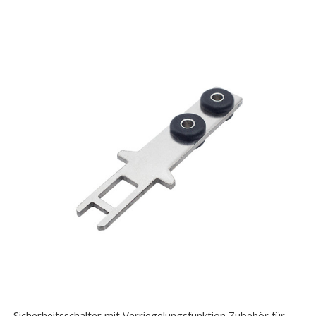
Sicherheitsschalter mit Verriegelungsfunktion Zubehör für