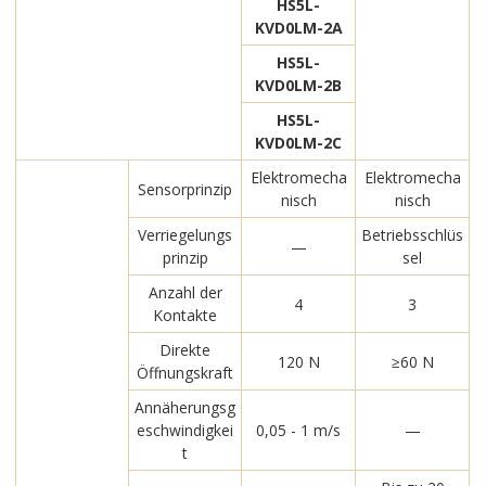
HS5L-
KVD0LM-2A
HS5L-
KVD0LM-2B
HS5L-
KVD0LM-2C
Elektromecha
Elektromecha
Sensorprinzip
nisch
nisch
Verriegelungs
Betriebsschlüs
—
prinzip
sel
Anzahl der
4
3
Kontakte
Direkte
120 N
≥60 N
Öffnungskraft
Annäherungsg
eschwindigkei
0,05 - 1 m/s
—
t