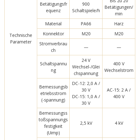
Bis zu 20
Betätigungsfr
900
Betätigungen/
equenz
Schaltspiele/h
min
Material
PA66
Harz
Konnektor
M20
M20
Technische
Parameter
Stromverbrau
—
—
ch
24 V
Schaltspannu
400 V
Wechsel-/Glei
ng
Wechselstrom
chspannung
DC-12: 2,0 A /
Bemessungsb
30 V
AC-15: 2 A /
etriebsstrom
DC-15: 1,0 A /
400 V
(-spannung)
30 V
Bemessungss
toßspannungs
2,5 kV
4 kV
festigkeit
(Uimp)