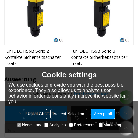
Für IDEC HS6B Serie 2
Für IDEC HS6B Serie 3
Kontakte Sicherheitsschalter
Kontakte Sicherheitsschalter
Ersatz
Ersatz
Cookie settings
Auswertung
We use cookies to provide you with the best possible
experience. They also allow us to analyze user
Noch keine Bewertung
Jetzt kommentieren
behavior in order to constantly improve the website for
you.
Kontakt Sofort
Zur Wunschliste
Reject All
Accept Selection
Accept all
Bitte schicken Sie uns Ihre Nachricht
Hinzufügen
Necessary
Analytics
Preferences
Marketing