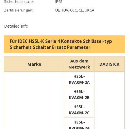
Sicherheitsstufe:
IP65
Zertifizierungen:
UL, TÜV, CCC, CE, UKCA
Detailed Info
Für IDEC HS5L-K Serie 4 Kontakte Schlüssel-typ
Sicherheit Schalter Ersatz Parameter
Aus dem
Marke
DADISICK
Netzwerk
HS5L-
KVA0M-2A
HS5L-
KVA0M-2B
HS5L-
KVA0M-2C
HS5L-
KVD0M-2A