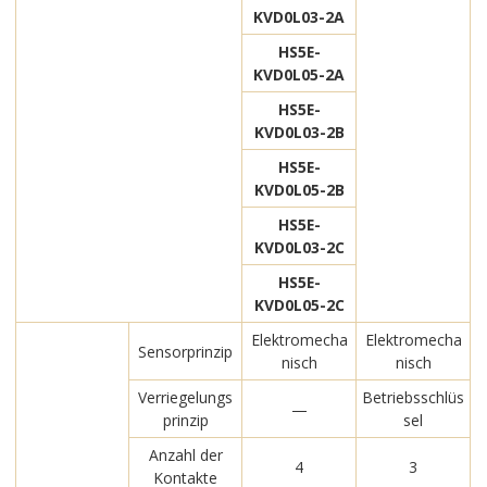
KVD0L03-2A
HS5E-
KVD0L05-2A
HS5E-
KVD0L03-2B
HS5E-
KVD0L05-2B
HS5E-
KVD0L03-2C
HS5E-
KVD0L05-2C
Elektromecha
Elektromecha
Sensorprinzip
nisch
nisch
Verriegelungs
Betriebsschlüs
—
prinzip
sel
Anzahl der
4
3
Kontakte