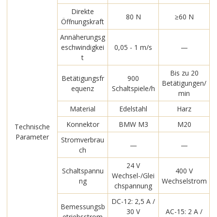
Direkte
80 N
≥60 N
Öffnungskraft
Annäherungsg
eschwindigkei
0,05 - 1 m/s
—
t
Bis zu 20
Betätigungsfr
900
Betätigungen/
equenz
Schaltspiele/h
min
Material
Edelstahl
Harz
Konnektor
BMW M3
M20
Technische
Parameter
Stromverbrau
—
—
ch
24 V
Schaltspannu
400 V
Wechsel-/Glei
ng
Wechselstrom
chspannung
DC-12: 2,5 A /
Bemessungsb
30 V
AC-15: 2 A /
etriebsstrom