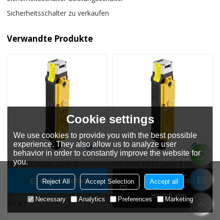
Sicherheitsschalter zu verkaufen
Verwandte Produkte
Cookie settings
We use cookies to provide you with the best possible
experience. They also allow us to analyze user
behavior in order to constantly improve the website for
you.
Für IDEC HS6E Serie 3
Für IDEC HS6E Serie 3
Kontakte Mechanische Sperre
Kontakte Magnetschloss
Kontakt Sofort
Zur Wunschliste
Reject All
Accept Selection
Accept all
Magnetventil Freigabe
Mechanische Entriegelung
Sicherheit Türschloss Schalter
Sicherheitstürschlossschalter
Hinzufügen
Necessary
Analytics
Preferences
Marketing
Ersatz
Ersatz