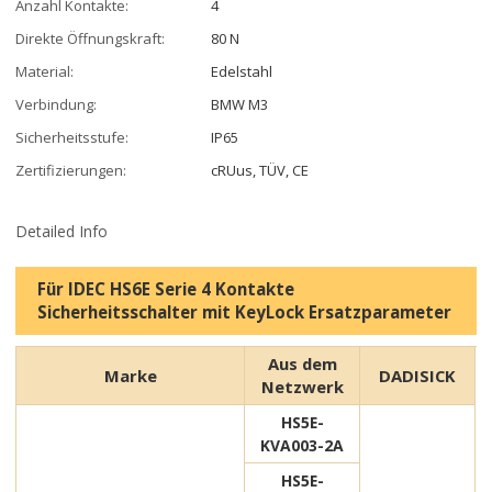
Anzahl Kontakte:
4
Direkte Öffnungskraft:
80 N
Material:
Edelstahl
Verbindung:
BMW M3
Sicherheitsstufe:
IP65
Zertifizierungen:
cRUus, TÜV, CE
Detailed Info
Für IDEC HS6E Serie 4 Kontakte
Sicherheitsschalter mit KeyLock Ersatzparameter
Aus dem
Marke
DADISICK
Netzwerk
HS5E-
KVA003-2A
HS5E-