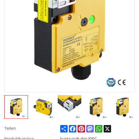
Share
Facebook
Pinterest
Mastodon
WhatsApp
X
Teilen
Produktkatalog
Austausch des IDEC-