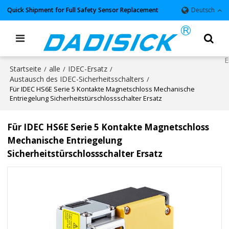
Quick Shipment for Full Safety Sensor Replacement
Deutsch
Startseite
alle
IDEC-Ersatz
/
/
/
Austausch des IDEC-Sicherheitsschalters
/
Für IDEC HS6E Serie 5 Kontakte Magnetschloss Mechanische
Entriegelung Sicherheitstürschlossschalter Ersatz
Für IDEC HS6E Serie 5 Kontakte Magnetschloss
Mechanische Entriegelung
Sicherheitstürschlossschalter Ersatz