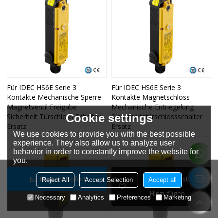
Für IDEC HS6E Serie 3
Für IDEC HS6E Serie 3
Kontakte Mechanische Sperre
Kontakte Magnetschloss
Magnetventil Freigabe
Mechanische Entriegelung
Cookie settings
Sicherheit Türschloss Schalter
Sicherheitstürschlossschalter
Ersatz
Ersatz
We use cookies to provide you with the best possible
experience. They also allow us to analyze user
behavior in order to constantly improve the website for
you.
Kontakt Sofort
Zur Wunschliste
Reject All
Accept Selection
Accept all
Hinzufügen
Necessary
Analytics
Preferences
Marketing