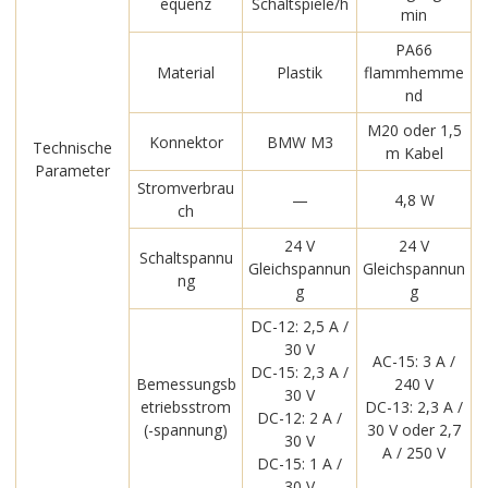
equenz
Schaltspiele/h
min
PA66
Material
Plastik
flammhemme
nd
M20 oder 1,5
Konnektor
BMW M3
Technische
m Kabel
Parameter
Stromverbrau
—
4,8 W
ch
24 V
24 V
Schaltspannu
Gleichspannun
Gleichspannun
ng
g
g
DC-12: 2,5 A /
30 V
AC-15: 3 A /
DC-15: 2,3 A /
Bemessungsb
240 V
30 V
etriebsstrom
DC-13: 2,3 A /
DC-12: 2 A /
(-spannung)
30 V oder 2,7
30 V
A / 250 V
DC-15: 1 A /
30 V