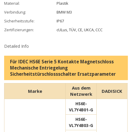
Material:
Plastik
Verbindung:
BMW M3
Sicherheitsstufe:
IP67
Zertifizierungen:
cULus, TÜV, CE, UKCA, CCC
Detailed Info
Für IDEC HS6E Serie 5 Kontakte Magnetschloss
Mechanische Entriegelung
Sicherheitstürschlossschalter Ersatzparameter
Aus dem
Marke
DADISICK
Netzwerk
HS6E-
VL7Y4B01-G
HS6E-
VL7Y4B03-G