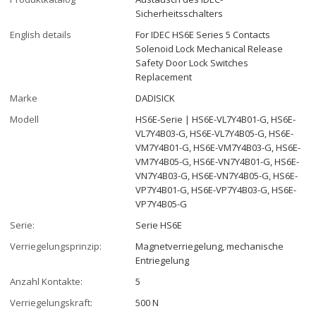
Sicherheitsschalters
English details
For IDEC HS6E Series 5 Contacts
Solenoid Lock Mechanical Release
Safety Door Lock Switches
Replacement
Marke
DADISICK
Modell
HS6E-Serie | HS6E-VL7Y4B01-G, HS6E-
VL7Y4B03-G, HS6E-VL7Y4B05-G, HS6E-
VM7Y4B01-G, HS6E-VM7Y4B03-G, HS6E-
VM7Y4B05-G, HS6E-VN7Y4B01-G, HS6E-
VN7Y4B03-G, HS6E-VN7Y4B05-G, HS6E-
VP7Y4B01-G, HS6E-VP7Y4B03-G, HS6E-
VP7Y4B05-G
Serie:
Serie HS6E
Verriegelungsprinzip:
Magnetverriegelung, mechanische
Entriegelung
Anzahl Kontakte:
5
Verriegelungskraft:
500 N