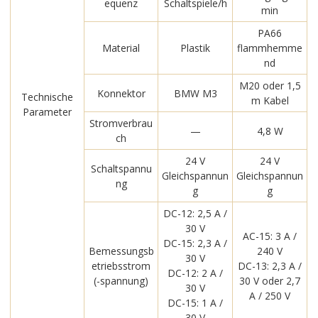
equenz
Schaltspiele/h
min
PA66
Material
Plastik
flammhemme
nd
M20 oder 1,5
Konnektor
BMW M3
Technische
m Kabel
Parameter
Stromverbrau
—
4,8 W
ch
24 V
24 V
Schaltspannu
Gleichspannun
Gleichspannun
ng
g
g
DC-12: 2,5 A /
30 V
AC-15: 3 A /
DC-15: 2,3 A /
Bemessungsb
240 V
30 V
etriebsstrom
DC-13: 2,3 A /
DC-12: 2 A /
(-spannung)
30 V oder 2,7
30 V
A / 250 V
DC-15: 1 A /
30 V