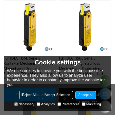
Für IDEC HS6E Serie 3
Für IDEC HS6E Serie 3
Cookie settings
Kontakte Mechanische Sperre
Kontakte Magnetschloss
Magnetventil Freigabe
Mechanische Entriegelung
We use cookies to provide you with the best possible
Sicherheit Türschloss Schalter
Sicherheitstürschlossschalter
experience. They also allow us to analyze user
Ersatz
Ersatz
behavior in order to constantly improve the website for
you.
Kontakt Sofort
Zur Wunschliste
Reject All
Accept Selection
Accept all
Hinzufügen
Necessary
Analytics
Preferences
Marketing