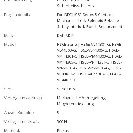
Sicherheitsschalters
English details
For IDEC HS6E Series 5 Contacts
Mechanical Lock Solenoid Release
Safety Interlock Switch Replacement
Marke
DADISICK
Modell
HS6E-Serie | HS6E-VL44B01-G, HS6E-
VL44B03-G, HS6E-VL44B05-G, HS6E-
VM44B01-G, HS6E-VM44B03-G, HS6E-
VM44B05-G, HS6E-VN44B01-G, HS6E-
VN44B03-G, HS6E-VN44B05-G, HS6E-
VP44B01-G, HS6E-VP44B03-G, HS6E-
VP44B05-G
Serie:
Serie HS6E
Verriegelungsprinzip:
Mechanische Verriegelung,
Magnetentriegelung
Anzahl Kontakte:
5
Verriegelungskraft:
500 N
Material:
Plastik