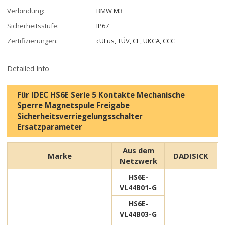
Verbindung:
BMW M3
Sicherheitsstufe:
IP67
Zertifizierungen:
cULus, TÜV, CE, UKCA, CCC
Detailed Info
Für IDEC HS6E Serie 5 Kontakte Mechanische
Sperre Magnetspule Freigabe
Sicherheitsverriegelungsschalter
Ersatzparameter
Aus dem
Marke
DADISICK
Netzwerk
HS6E-
VL44B01-G
HS6E-
VL44B03-G