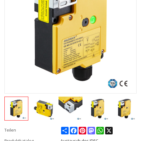
Share
Facebook
Pinterest
Mastodon
WhatsApp
X
Teilen
Produktkatalog
Austausch des IDEC-