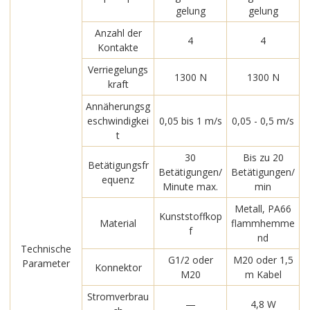
gelung
gelung
Anzahl der
4
4
Kontakte
Verriegelungs
1300 N
1300 N
kraft
Annäherungsg
eschwindigkei
0,05 bis 1 m/s
0,05 - 0,5 m/s
t
30
Bis zu 20
Betätigungsfr
Betätigungen/
Betätigungen/
equenz
Minute max.
min
Metall, PA66
Kunststoffkop
Material
flammhemme
f
nd
Technische
G1/2 oder
M20 oder 1,5
Parameter
Konnektor
M20
m Kabel
Stromverbrau
—
4,8 W