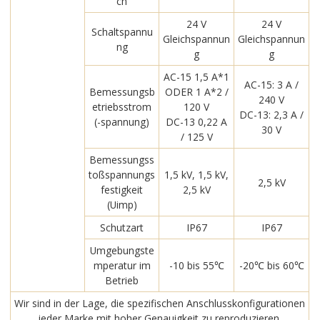
ch
24 V
24 V
Schaltspannu
Gleichspannun
Gleichspannun
ng
g
g
AC-15 1,5 A*1
AC-15: 3 A /
Bemessungsb
ODER 1 A*2 /
240 V
etriebsstrom
120 V
DC-13: 2,3 A /
(-spannung)
DC-13 0,22 A
30 V
/ 125 V
Bemessungss
toßspannungs
1,5 kV, 1,5 kV,
2,5 kV
festigkeit
2,5 kV
(Uimp)
Schutzart
IP67
IP67
Umgebungste
mperatur im
-10 bis 55℃
-20℃ bis 60℃
Betrieb
Wir sind in der Lage, die spezifischen Anschlusskonfigurationen
jeder Marke mit hoher Genauigkeit zu reproduzieren.