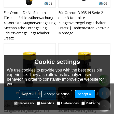
Für Omron D4NL Serie mit
Für Omron D4GS-N Serie 2
Tür- und Schlossüberwachung
oder 3 Kontakte
4 Kontakte Magnetverriegelung
Zungenverriegelungsschalter
Mechanische Entriegelung
Ersatz | Bedientasten Vertikale
Schutzverriegelungsschalter
Montage
Ersatz
Cookie settings
We use cookies to provide you with the best possible
experience. They also allow us to analyze user
behavior in order to constantly improve the website for
you.
Kontakt Sofort
Zur Wunschliste
Reject All
Accept Selection
Accept all
Für Omron D4GS-N Serie 2
Für Omron D4NS, D4NS-SK
Hinzufügen
Necessary
Analytics
Preferences
Marketing
oder 3 Kontakte
Serie 2 oder 3 Kontakte
Zungenverriegelungsschalter
Sicherheitsverriegelung