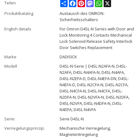
Share
Facebook
Pinterest
Mastodon
WhatsApp
X
Teilen
Produktkatalog
Austausch des OMRON-
Sicherheitsschalters
English details
For Omron D4SL-N Series with Door and
Lock Monitoring 4 Contacts Mechanical
Lock Solenoid Release Safety Interlock
Door Switches Replacement
Marke
DADISICK
Modell
D4SL-N-Serie | D4SL-N2AFA-N, D4SL-
N2AFA, D4SL-N4AFA-N, D4SL-N4AFA,
D4SL-N2EFA-D, D4SL-N4EFA-DN, D4SL-
N4EFA-D, D4SL-N2CFA-N, D4SL-N2CFA,
D4SL-N4CFA-N, D4SL-N4CFA, D4SL-
N2DFA-N, D4SL-N2VFA-N, D4SL-N2DFA,
D4SL-N2VFA, D4SL-N4DFA-N, D4SL-
N4DFA, D4SL-N4VFA
Serie:
Serie D4SL-N
Verriegelungsprinzip:
Mechanische Verriegelung,
Magnetentriegelung